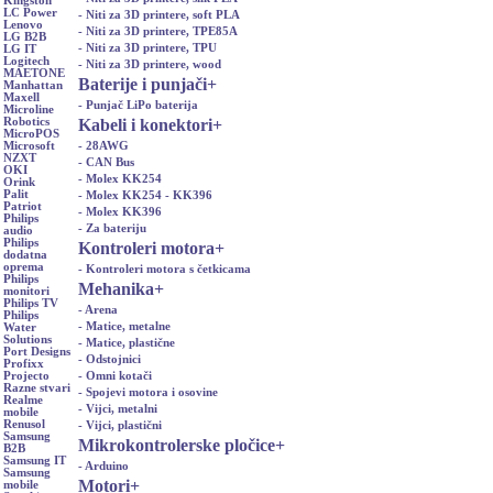
Kingston
LC Power
- Niti za 3D printere, soft PLA
Lenovo
- Niti za 3D printere, TPE85A
LG B2B
- Niti za 3D printere, TPU
LG IT
Logitech
- Niti za 3D printere, wood
MAETONE
Baterije i punjači
+
Manhattan
Maxell
- Punjač LiPo baterija
Microline
Kabeli i konektori
+
Robotics
MicroPOS
- 28AWG
Microsoft
NZXT
- CAN Bus
OKI
- Molex KK254
Orink
Palit
- Molex KK254 - KK396
Patriot
- Molex KK396
Philips
- Za bateriju
audio
Philips
Kontroleri motora
+
dodatna
oprema
- Kontroleri motora s četkicama
Philips
Mehanika
+
monitori
Philips TV
- Arena
Philips
- Matice, metalne
Water
Solutions
- Matice, plastične
Port Designs
- Odstojnici
Profixx
- Omni kotači
Projecto
Razne stvari
- Spojevi motora i osovine
Realme
- Vijci, metalni
mobile
Renusol
- Vijci, plastični
Samsung
Mikrokontrolerske pločice
+
B2B
Samsung IT
- Arduino
Samsung
Motori
+
mobile