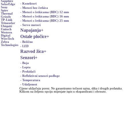
Sapphire
- Konektori
SolarEdge
Sony
- Motori bez četkica
Spire
- Motori s četkicama (BDC) 12 mm
Thermal
- Motori s četkicama (BDC) 16 mm
Grizzly
TP-Link
- Motori s četkicama (BDC) 25 mm
Trinasolar
- Servo motori
Ubiquiti
Napajanja
+
Unitech
Western
Ostale pločice
+
Digital
WireTech
- Bežično
Zebra
Technologies
- LED
Razvod žica
+
Senzori
+
- Boja
- Lopta
- Prekidači
- Reflektivni senzori podloge
- Temperatura
- Udaljenost
Cijene uključuju porez. Ne garantiramo točnost opisa, slika i drugih podataka.
Klikom na željenu opciju mijenjate ispis u ekspandirani i obrnuto.