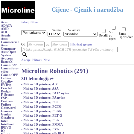
Cijene - Cjenik i narudžba
Acer
Sakrij filtre
ADATA
AMD
Valuta
Skladište
AOC
Sort.
Samo
Asonic
Detalji
po
isporučivo
Asus
cijeni
Commercial
Od:
do:
Filtriraj grupu
Asus
Consumer
Asus Open
System
Avacom
Akcije
Hitovi
Novi
BatterX
Canon B2B
Canon foto-
Microline Robotics (291)
video
Canon OPP
3D tehnologija
+
C-Lion
Creality
- Niti za 3D printere, ABS
EVTrip
Fractal
- Niti za 3D printere, ASA
Design
- Niti za 3D printere, PA12 nylon
F-Secure
- Niti za 3D printere, PA nylon
FSP -
Fortron
- Niti za 3D printere, PC+
Fujitsu
- Niti za 3D printere, PCTG
Gainward
- Niti za 3D printere, PEBA
Genesis
Genius
- Niti za 3D printere, PET-G
Gigabyte
- Niti za 3D printere, PLA
Intel
Intellinet
- Niti za 3D printere, PMMA
IPEVO
- Niti za 3D printere, PVA
IQ
- Niti za 3D printere, silk PLA