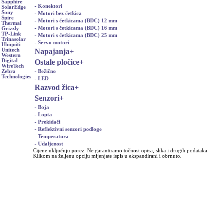
Sapphire
- Konektori
SolarEdge
Sony
- Motori bez četkica
Spire
- Motori s četkicama (BDC) 12 mm
Thermal
- Motori s četkicama (BDC) 16 mm
Grizzly
TP-Link
- Motori s četkicama (BDC) 25 mm
Trinasolar
- Servo motori
Ubiquiti
Napajanja
+
Unitech
Western
Ostale pločice
+
Digital
WireTech
- Bežično
Zebra
Technologies
- LED
Razvod žica
+
Senzori
+
- Boja
- Lopta
- Prekidači
- Reflektivni senzori podloge
- Temperatura
- Udaljenost
Cijene uključuju porez. Ne garantiramo točnost opisa, slika i drugih podataka.
Klikom na željenu opciju mijenjate ispis u ekspandirani i obrnuto.