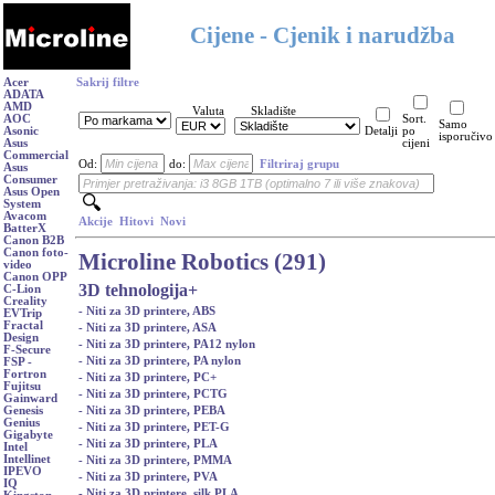
Cijene - Cjenik i narudžba
Acer
Sakrij filtre
ADATA
AMD
Valuta
Skladište
AOC
Sort.
Samo
Asonic
Detalji
po
isporučivo
Asus
cijeni
Commercial
Od:
do:
Filtriraj grupu
Asus
Consumer
Asus Open
System
Avacom
Akcije
Hitovi
Novi
BatterX
Canon B2B
Canon foto-
Microline Robotics (291)
video
Canon OPP
3D tehnologija
+
C-Lion
Creality
- Niti za 3D printere, ABS
EVTrip
Fractal
- Niti za 3D printere, ASA
Design
- Niti za 3D printere, PA12 nylon
F-Secure
- Niti za 3D printere, PA nylon
FSP -
Fortron
- Niti za 3D printere, PC+
Fujitsu
- Niti za 3D printere, PCTG
Gainward
- Niti za 3D printere, PEBA
Genesis
Genius
- Niti za 3D printere, PET-G
Gigabyte
- Niti za 3D printere, PLA
Intel
Intellinet
- Niti za 3D printere, PMMA
IPEVO
- Niti za 3D printere, PVA
IQ
- Niti za 3D printere, silk PLA