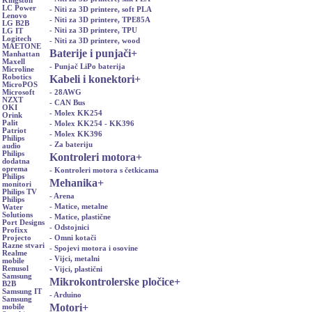
Kingston
LC Power
- Niti za 3D printere, soft PLA
Lenovo
- Niti za 3D printere, TPE85A
LG B2B
- Niti za 3D printere, TPU
LG IT
Logitech
- Niti za 3D printere, wood
MAETONE
Baterije i punjači
+
Manhattan
Maxell
- Punjač LiPo baterija
Microline
Kabeli i konektori
+
Robotics
MicroPOS
- 28AWG
Microsoft
NZXT
- CAN Bus
OKI
- Molex KK254
Orink
Palit
- Molex KK254 - KK396
Patriot
- Molex KK396
Philips
- Za bateriju
audio
Philips
Kontroleri motora
+
dodatna
oprema
- Kontroleri motora s četkicama
Philips
Mehanika
+
monitori
Philips TV
- Arena
Philips
- Matice, metalne
Water
Solutions
- Matice, plastične
Port Designs
- Odstojnici
Profixx
- Omni kotači
Projecto
Razne stvari
- Spojevi motora i osovine
Realme
- Vijci, metalni
mobile
Renusol
- Vijci, plastični
Samsung
Mikrokontrolerske pločice
+
B2B
Samsung IT
- Arduino
Samsung
Motori
+
mobile