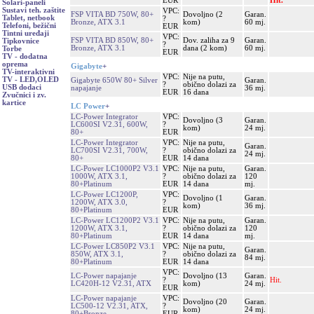
EUR
Hit.
Solari-paneli
Sustavi teh. zaštite
VPC:
FSP VITA BD 750W, 80+
Dovoljno (2
Garan.
Tablet, netbook
?
Bronze, ATX 3.1
kom)
60 mj.
Telefoni, bežični
EUR
Tintni uređaji
VPC:
FSP VITA BD 850W, 80+
Dov. zaliha za 9
Garan.
Tipkovnice
?
Bronze, ATX 3.1
dana (2 kom)
60 mj.
Torbe
EUR
TV - dodatna
oprema
Gigabyte
+
TV-interaktivni
VPC:
Nije na putu,
TV - LED,OLED
Gigabyte 650W 80+ Silver
Garan.
?
obično dolazi za
USB dodaci
napajanje
36 mj.
EUR
16 dana
Zvučnici i zv.
kartice
LC Power
+
LC-Power Integrator
VPC:
Dovoljno (3
Garan.
LC600SI V2.31, 600W,
?
kom)
24 mj.
80+
EUR
LC-Power Integrator
VPC:
Nije na putu,
Garan.
LC700SI V2.31, 700W,
?
obično dolazi za
24 mj.
80+
EUR
14 dana
LC-Power LC1000P2 V3.1
VPC:
Nije na putu,
Garan.
1000W, ATX 3.1,
?
obično dolazi za
120
80+Platinum
EUR
14 dana
mj.
LC-Power LC1200P,
VPC:
Dovoljno (1
Garan.
1200W, ATX 3.0,
?
kom)
36 mj.
80+Platinum
EUR
LC-Power LC1200P2 V3.1
VPC:
Nije na putu,
Garan.
1200W, ATX 3.1,
?
obično dolazi za
120
80+Platinum
EUR
14 dana
mj.
LC-Power LC850P2 V3.1
VPC:
Nije na putu,
Garan.
850W, ATX 3.1,
?
obično dolazi za
84 mj.
80+Platinum
EUR
14 dana
VPC:
LC-Power napajanje
Dovoljno (13
Garan.
?
Hit.
LC420H-12 V2.31, ATX
kom)
24 mj.
EUR
LC-Power napajanje
VPC:
Dovoljno (20
Garan.
LC500-12 V2.31, ATX,
?
kom)
24 mj.
80+Bronze
EUR