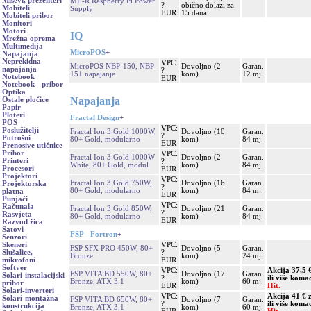
Miševi, prezenteri
ML-R Raspberry Pi Power
?
obično dolazi za
Mobiteli
Supply
EUR
15 dana
Mobiteli pribor
Monitori
Motori
IQ
Mrežna oprema
Multimedija
MicroPOS
+
Napajanja
Neprekidna
VPC:
MicroPOS NBP-150, NBP-
Dovoljno (2
Garan.
napajanja
?
151 napajanje
kom)
12 mj.
Notebook
EUR
Notebook - pribor
Optika
Napajanja
Ostale pločice
Papir
Ploteri
Fractal Design
+
POS
VPC:
Poslužitelji
Fractal Ion 3 Gold 1000W,
Dovoljno (10
Garan.
?
Potrošni
80+ Gold, modularno
kom)
84 mj.
EUR
Prenosive utičnice
Pribor
VPC:
Fractal Ion 3 Gold 1000W
Dovoljno (2
Garan.
Printeri
?
White, 80+ Gold, modul.
kom)
84 mj.
Procesori
EUR
Projektori
VPC:
Fractal Ion 3 Gold 750W,
Dovoljno (16
Garan.
Projektorska
?
80+ Gold, modularno
kom)
84 mj.
platna
EUR
Punjači
VPC:
Računala
Fractal Ion 3 Gold 850W,
Dovoljno (21
Garan.
?
Rasvjeta
80+ Gold, modularno
kom)
84 mj.
EUR
Razvod žica
Satovi
FSP - Fortron
+
Senzori
VPC:
Skeneri
FSP SFX PRO 450W, 80+
Dovoljno (5
Garan.
?
Slušalice,
Bronze
kom)
24 mj.
EUR
mikrofoni
Softver
VPC:
Akcija 37,5 
FSP VITA BD 550W, 80+
Dovoljno (17
Garan.
Solari-instalacijski
?
ili više koma
Bronze, ATX 3.1
kom)
60 mj.
pribor
EUR
Hit.
Solari-inverteri
VPC:
Akcija 41 € 
Solari-montažna
FSP VITA BD 650W, 80+
Dovoljno (7
Garan.
?
ili više koma
konstrukcija
Bronze, ATX 3.1
kom)
60 mj.