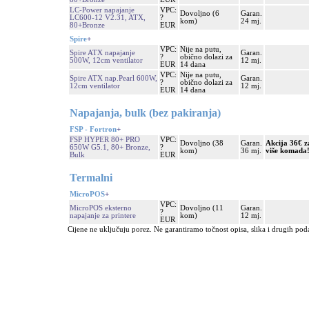
LC-Power napajanje
VPC:
Dovoljno (6
Garan.
LC600-12 V2.31, ATX,
?
kom)
24 mj.
80+Bronze
EUR
Spire
+
VPC:
Nije na putu,
Spire ATX napajanje
Garan.
?
obično dolazi za
500W, 12cm ventilator
12 mj.
EUR
14 dana
VPC:
Nije na putu,
Spire ATX nap.Pearl 600W,
Garan.
?
obično dolazi za
12cm ventilator
12 mj.
EUR
14 dana
Napajanja, bulk (bez pakiranja)
FSP - Fortron
+
FSP HYPER 80+ PRO
VPC:
Dovoljno (38
Garan.
Akcija 36€ za
650W G5.1, 80+ Bronze,
?
kom)
36 mj.
više komada
Bulk
EUR
Termalni
MicroPOS
+
VPC:
MicroPOS eksterno
Dovoljno (11
Garan.
?
napajanje za printere
kom)
12 mj.
EUR
Cijene ne uključuju porez. Ne garantiramo točnost opisa, slika i drugih pod