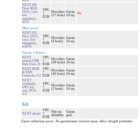
ATX
NZXT H9
Flow RGB
VPC:
2025, crno
Dovoljno
Garan.
?
Hit.
bez
(17 kom)
24 mj.
EUR
napajanja,
ATX
Mini tower
NZXT H3
Flow 2025,
VPC:
Dovoljno
Garan.
crno, bez
?
(4 kom)
24 mj.
napajanja,
EUR
mATX
Opcije i dodaci
NZXT
VPC:
Dovoljno
Garan.
interni USB
?
(28 kom)
24 mj.
Hub (Gen 3)
EUR
NZXT RGB
VPC:
Dovoljno
Garan.
& FAN
?
(10 kom)
24 mj.
Controler V2
EUR
NZXT
vertikalni
VPC:
Dovoljno
Garan.
GPU kit,
?
(2 kom)
24 mj.
crni, PCIe
EUR
4.0
Kit
VPC:
Nije na
Garan.
NZXT akcija
?
skladištu
god.
EUR
Cijene uključuju porez. Ne garantiramo točnost opisa, slika i drugih podataka.