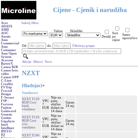
Cijene - Cjenik i narudžba
Acer
Sakrij filtre
ADATA
AMD
Valuta
Skladište
AOC
Sort.
Samo
Asonic
Detalji
po
isporučivo
Asus
cijeni
Commercial
Od:
do:
Filtriraj grupu
Asus
Consumer
Asus Open
System
Avacom
Akcije
Hitovi
Novi
BatterX
Canon B2B
Canon foto-
NZXT
video
Canon OPP
C-Lion
Creality
Hladnjaci
+
EVTrip
Fractal
Ventilatori
Design
Nije na
F-Secure
NZXT F120
VPC:
putu,
FSP -
RGB Core
Garan.
?
obično
Fortron
bijeli
24 mj.
EUR
dolazi za
Fujitsu
ventilator
14 dana
Gainward
Genesis
Nije na
NZXT F120
Genius
VPC:
putu,
RGB Core
Garan.
Gigabyte
?
obično
crni
24 mj.
Intel
EUR
dolazi za
ventilator
Intellinet
14 dana
IPEVO
Nije na
IQ
NZXT F240
VPC:
putu,