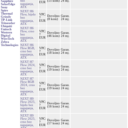
bez
(15 kom)
24 mj.
Sapphire
EUR
napajanja,
SolarEdge
ATX
Sony
Spire
NZXT H6
Thermal
Flow, bijelo
VPC:
Dovoljno
Garan.
Grizzly
bez
?
(8 kom)
24 mj.
TP-Link
napajanja,
EUR
Trinasolar
ATX
Ubiquiti
NZXT H6
Unitech
Flow, crno
VPC:
Western
Dovoljno
Garan.
bez
?
Digital
(46 kom)
24 mj.
napajanja,
EUR
WireTech
ATX
Zebra
NZXT H6
Technologies
Flow RGB,
VPC:
Dovoljno
Garan.
crno bez
?
(18 kom)
24 mj.
napajanja,
EUR
ATX
NZXT H7
Flow 2024,
VPC:
Dovoljno
Garan.
crno bez
?
(19 kom)
24 mj.
napajanja,
EUR
ATX
NZXT H7
Flow RGB
VPC:
2024, crno
Dovoljno
Garan.
?
bez
(19 kom)
24 mj.
EUR
napajanja,
ATX
NZXT H9
Flow 2025,
VPC:
Dovoljno
Garan.
bijelo bez
?
(16 kom)
24 mj.
napajanja,
EUR
ATX
NZXT H9
Flow 2025,
VPC:
Dovoljno
Garan.
crno bez
?
(17 kom)
24 mj.
napajanja,
EUR