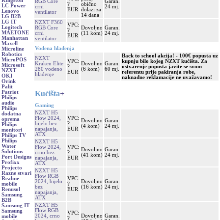
Kingston
RGB Core
Garan.
?
obično
LC Power
crni
24 mj.
EUR
dolazi za
Lenovo
ventilator
14 dana
LG B2B
LG IT
NZXT F360
VPC:
Logitech
RGB Core
Dovoljno
Garan.
?
MAETONE
crni
(11 kom)
24 mj.
EUR
Manhattan
ventilator
Maxell
Vodena hlađenja
Microline
Robotics
Back to school akcija! - 100€ popusta uz
NZXT
MicroPOS
VPC:
kupnju bilo kojeg NZXT kućišta. Za
Kraken Elite
Dovoljno
Garan.
Microsoft
?
ostvarenje popusta javite se svom
280 vodeno
(6 kom)
60 mj.
NZXT
EUR
referentu prije pakiranja robe,
hlađenje
OKI
naknadne reklamacije ne uvažavamo!
Orink
Palit
Kućišta
+
Patriot
Philips
audio
Gaming
Philips
NZXT H5
dodatna
Flow 2024,
VPC:
oprema
Dovoljno
Garan.
bijelo bez
?
Philips
(4 kom)
24 mj.
napajanja,
EUR
monitori
ATX
Philips TV
Philips
NZXT H5
Water
Flow 2024,
VPC:
Dovoljno
Garan.
Solutions
crno bez
?
(41 kom)
24 mj.
Port Designs
napajanja,
EUR
Profixx
ATX
Projecto
NZXT H5
Razne stvari
Flow RGB
VPC:
Realme
2024, bijelo
Dovoljno
Garan.
?
mobile
bez
(16 kom)
24 mj.
EUR
Renusol
napajanja,
Samsung
ATX
B2B
NZXT H5
Samsung IT
Flow RGB
Samsung
VPC:
2024, crno
Dovoljno
Garan.
mobile
?