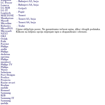
Kingston
- Bubnjevi A3, boja
LC Power
- Bubnjevi A4, boja
Lenovo
LG B2B
- Grijači
LG IT
- Papir
Logitech
- Toneri
MAETONE
Manhattan
- Toneri A3, boja
Maxell
- Toneri A4, boja
Microline
- Trake
Robotics
MicroPOS
Cijene uključuju porez. Ne garantiramo točnost opisa, slika i drugih podataka.
Microsoft
Klikom na željenu opciju mijenjate ispis u ekspandirani i obrnuto.
NZXT
OKI
Orink
Palit
Patriot
Philips
audio
Philips
dodatna
oprema
Philips
monitori
Philips TV
Philips
Water
Solutions
Port Designs
Profixx
Projecto
Razne stvari
Realme
mobile
Renusol
Samsung
B2B
Samsung IT
Samsung
mobile