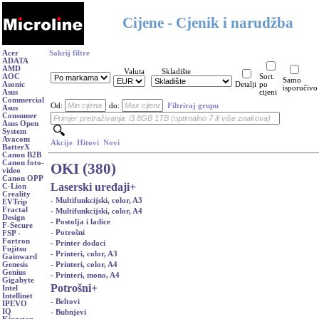
Cijene - Cjenik i narudžba
Acer
Sakrij filtre
ADATA
AMD
Valuta
Skladište
AOC
Sort.
Samo
Asonic
Detalji
po
isporučivo
Asus
cijeni
Commercial
Od:
do:
Filtriraj grupu
Asus
Consumer
Asus Open
System
Avacom
Akcije
Hitovi
Novi
BatterX
Canon B2B
Canon foto-
OKI (380)
video
Canon OPP
Laserski uređaji
+
C-Lion
Creality
- Multifunkcijski, color, A3
EVTrip
Fractal
- Multifunkcijski, color, A4
Design
- Postolja i ladice
F-Secure
- Potrošni
FSP -
Fortron
- Printer dodaci
Fujitsu
- Printeri, color, A3
Gainward
- Printeri, color, A4
Genesis
Genius
- Printeri, mono, A4
Gigabyte
Potrošni
+
Intel
Intellinet
- Beltovi
IPEVO
IQ
- Bubnjevi