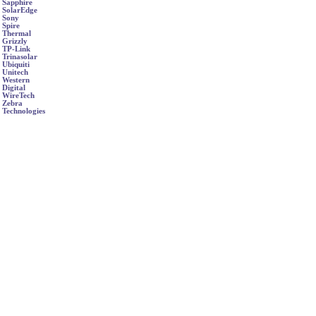
Sapphire
SolarEdge
Sony
Spire
Thermal
Grizzly
TP-Link
Trinasolar
Ubiquiti
Unitech
Western
Digital
WireTech
Zebra
Technologies