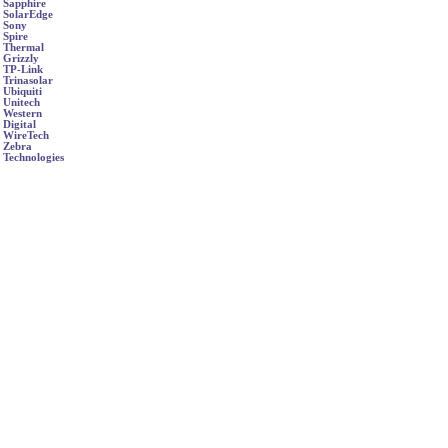
Sapphire
SolarEdge
Sony
Spire
Thermal
Grizzly
TP-Link
Trinasolar
Ubiquiti
Unitech
Western
Digital
WireTech
Zebra
Technologies