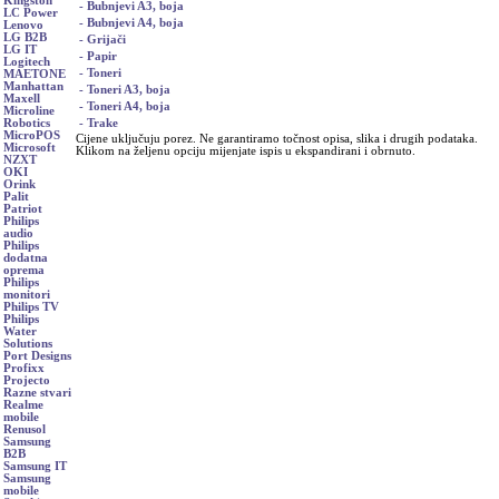
Kingston
- Bubnjevi A3, boja
LC Power
- Bubnjevi A4, boja
Lenovo
LG B2B
- Grijači
LG IT
- Papir
Logitech
- Toneri
MAETONE
Manhattan
- Toneri A3, boja
Maxell
- Toneri A4, boja
Microline
- Trake
Robotics
MicroPOS
Cijene uključuju porez. Ne garantiramo točnost opisa, slika i drugih podataka.
Microsoft
Klikom na željenu opciju mijenjate ispis u ekspandirani i obrnuto.
NZXT
OKI
Orink
Palit
Patriot
Philips
audio
Philips
dodatna
oprema
Philips
monitori
Philips TV
Philips
Water
Solutions
Port Designs
Profixx
Projecto
Razne stvari
Realme
mobile
Renusol
Samsung
B2B
Samsung IT
Samsung
mobile