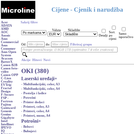
Cijene - Cjenik i narudžba
Acer
Sakrij filtre
ADATA
AMD
Valuta
Skladište
AOC
Sort.
Samo
Asonic
Detalji
po
isporučivo
Asus
cijeni
Commercial
Od:
do:
Filtriraj grupu
Asus
Consumer
Asus Open
System
Avacom
Akcije
Hitovi
Novi
BatterX
Canon B2B
Canon foto-
OKI (380)
video
Canon OPP
Laserski uređaji
+
C-Lion
Creality
- Multifunkcijski, color, A3
EVTrip
Fractal
- Multifunkcijski, color, A4
Design
- Postolja i ladice
F-Secure
- Potrošni
FSP -
Fortron
- Printer dodaci
Fujitsu
- Printeri, color, A3
Gainward
- Printeri, color, A4
Genesis
Genius
- Printeri, mono, A4
Gigabyte
Potrošni
+
Intel
Intellinet
- Beltovi
IPEVO
IQ
- Bubnjevi