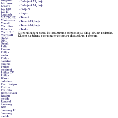
Kingston
- Bubnjevi A3, boja
LC Power
- Bubnjevi A4, boja
Lenovo
LG B2B
- Grijači
LG IT
- Papir
Logitech
- Toneri
MAETONE
Manhattan
- Toneri A3, boja
Maxell
- Toneri A4, boja
Microline
- Trake
Robotics
MicroPOS
Cijene uključuju porez. Ne garantiramo točnost opisa, slika i drugih podataka.
Microsoft
Klikom na željenu opciju mijenjate ispis u ekspandirani i obrnuto.
NZXT
OKI
Orink
Palit
Patriot
Philips
audio
Philips
dodatna
oprema
Philips
monitori
Philips TV
Philips
Water
Solutions
Port Designs
Profixx
Projecto
Razne stvari
Realme
mobile
Renusol
Samsung
B2B
Samsung IT
Samsung
mobile