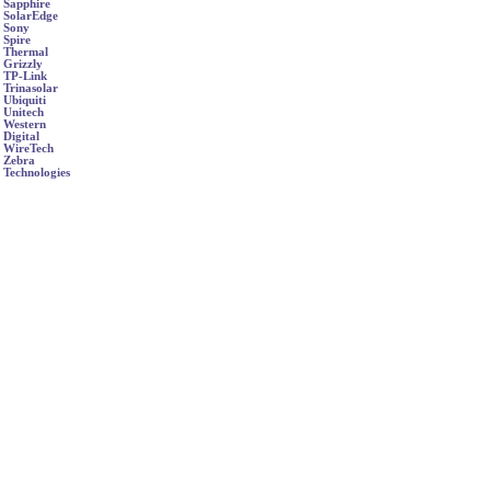
Sapphire
SolarEdge
Sony
Spire
Thermal
Grizzly
TP-Link
Trinasolar
Ubiquiti
Unitech
Western
Digital
WireTech
Zebra
Technologies