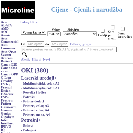
Cijene - Cjenik i narudžba
Acer
Sakrij filtre
ADATA
AMD
Valuta
Skladište
AOC
Sort.
Samo
Asonic
Detalji
po
isporučivo
Asus
cijeni
Commercial
Od:
do:
Filtriraj grupu
Asus
Consumer
Asus Open
System
Avacom
Akcije
Hitovi
Novi
BatterX
Canon B2B
Canon foto-
OKI (380)
video
Canon OPP
Laserski uređaji
+
C-Lion
Creality
- Multifunkcijski, color, A3
EVTrip
Fractal
- Multifunkcijski, color, A4
Design
- Postolja i ladice
F-Secure
- Potrošni
FSP -
Fortron
- Printer dodaci
Fujitsu
- Printeri, color, A3
Gainward
- Printeri, color, A4
Genesis
Genius
- Printeri, mono, A4
Gigabyte
Potrošni
+
Intel
Intellinet
- Beltovi
IPEVO
IQ
- Bubnjevi