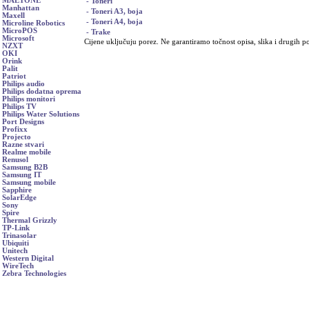
MAETONE
- Toneri
Manhattan
- Toneri A3, boja
Maxell
- Toneri A4, boja
Microline Robotics
MicroPOS
- Trake
Microsoft
Cijene uključuju porez. Ne garantiramo točnost opisa, slika i drugih p
NZXT
OKI
Orink
Palit
Patriot
Philips audio
Philips dodatna oprema
Philips monitori
Philips TV
Philips Water Solutions
Port Designs
Profixx
Projecto
Razne stvari
Realme mobile
Renusol
Samsung B2B
Samsung IT
Samsung mobile
Sapphire
SolarEdge
Sony
Spire
Thermal Grizzly
TP-Link
Trinasolar
Ubiquiti
Unitech
Western Digital
WireTech
Zebra Technologies