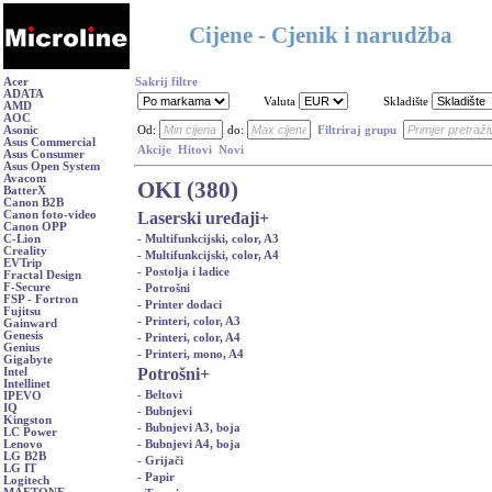
Cijene - Cjenik i narudžba
Acer
Sakrij filtre
ADATA
Valuta
Skladište
AMD
AOC
Asonic
Od:
do:
Filtriraj grupu
Asus Commercial
Akcije
Hitovi
Novi
Asus Consumer
Asus Open System
Avacom
OKI (380)
BatterX
Canon B2B
Laserski uređaji
+
Canon foto-video
Canon OPP
- Multifunkcijski, color, A3
C-Lion
Creality
- Multifunkcijski, color, A4
EVTrip
- Postolja i ladice
Fractal Design
F-Secure
- Potrošni
FSP - Fortron
- Printer dodaci
Fujitsu
- Printeri, color, A3
Gainward
Genesis
- Printeri, color, A4
Genius
- Printeri, mono, A4
Gigabyte
Potrošni
+
Intel
Intellinet
- Beltovi
IPEVO
IQ
- Bubnjevi
Kingston
- Bubnjevi A3, boja
LC Power
- Bubnjevi A4, boja
Lenovo
LG B2B
- Grijači
LG IT
- Papir
Logitech