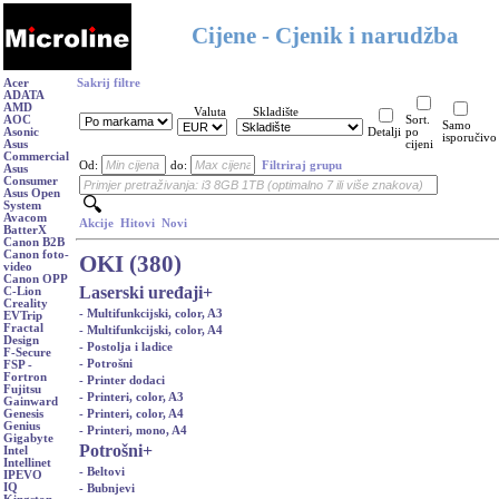
Cijene - Cjenik i narudžba
Acer
Sakrij filtre
ADATA
AMD
Valuta
Skladište
AOC
Sort.
Samo
Asonic
Detalji
po
isporučivo
Asus
cijeni
Commercial
Od:
do:
Filtriraj grupu
Asus
Consumer
Asus Open
System
Avacom
Akcije
Hitovi
Novi
BatterX
Canon B2B
Canon foto-
OKI (380)
video
Canon OPP
Laserski uređaji
+
C-Lion
Creality
- Multifunkcijski, color, A3
EVTrip
Fractal
- Multifunkcijski, color, A4
Design
- Postolja i ladice
F-Secure
- Potrošni
FSP -
Fortron
- Printer dodaci
Fujitsu
- Printeri, color, A3
Gainward
- Printeri, color, A4
Genesis
Genius
- Printeri, mono, A4
Gigabyte
Potrošni
+
Intel
Intellinet
- Beltovi
IPEVO
IQ
- Bubnjevi