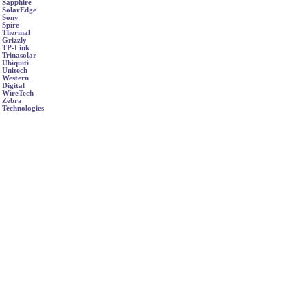
Sapphire
SolarEdge
Sony
Spire
Thermal
Grizzly
TP-Link
Trinasolar
Ubiquiti
Unitech
Western
Digital
WireTech
Zebra
Technologies