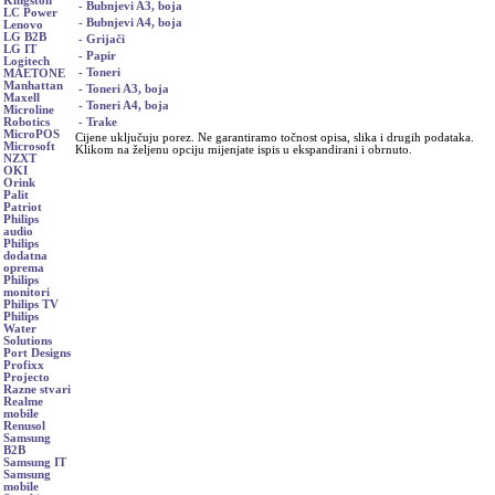
Kingston
- Bubnjevi A3, boja
LC Power
- Bubnjevi A4, boja
Lenovo
LG B2B
- Grijači
LG IT
- Papir
Logitech
- Toneri
MAETONE
Manhattan
- Toneri A3, boja
Maxell
- Toneri A4, boja
Microline
- Trake
Robotics
MicroPOS
Cijene uključuju porez. Ne garantiramo točnost opisa, slika i drugih podataka.
Microsoft
Klikom na željenu opciju mijenjate ispis u ekspandirani i obrnuto.
NZXT
OKI
Orink
Palit
Patriot
Philips
audio
Philips
dodatna
oprema
Philips
monitori
Philips TV
Philips
Water
Solutions
Port Designs
Profixx
Projecto
Razne stvari
Realme
mobile
Renusol
Samsung
B2B
Samsung IT
Samsung
mobile