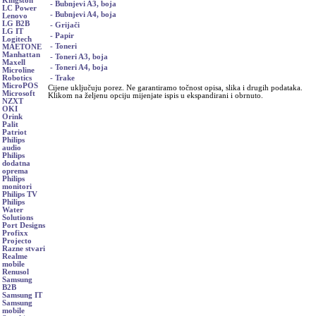
Kingston
- Bubnjevi A3, boja
LC Power
- Bubnjevi A4, boja
Lenovo
LG B2B
- Grijači
LG IT
- Papir
Logitech
- Toneri
MAETONE
Manhattan
- Toneri A3, boja
Maxell
- Toneri A4, boja
Microline
- Trake
Robotics
MicroPOS
Cijene uključuju porez. Ne garantiramo točnost opisa, slika i drugih podataka.
Microsoft
Klikom na željenu opciju mijenjate ispis u ekspandirani i obrnuto.
NZXT
OKI
Orink
Palit
Patriot
Philips
audio
Philips
dodatna
oprema
Philips
monitori
Philips TV
Philips
Water
Solutions
Port Designs
Profixx
Projecto
Razne stvari
Realme
mobile
Renusol
Samsung
B2B
Samsung IT
Samsung
mobile