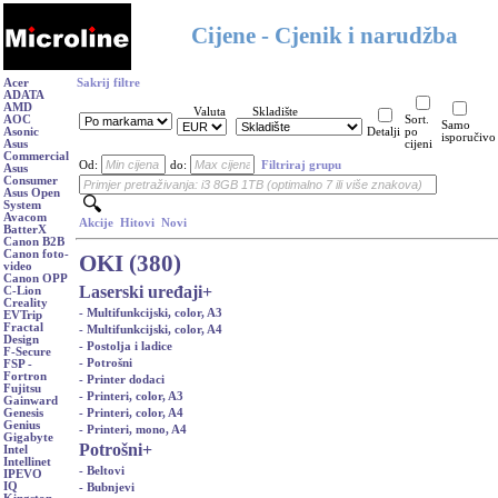
Cijene - Cjenik i narudžba
Acer
Sakrij filtre
ADATA
AMD
Valuta
Skladište
AOC
Sort.
Samo
Asonic
Detalji
po
isporučivo
Asus
cijeni
Commercial
Od:
do:
Filtriraj grupu
Asus
Consumer
Asus Open
System
Avacom
Akcije
Hitovi
Novi
BatterX
Canon B2B
Canon foto-
OKI (380)
video
Canon OPP
Laserski uređaji
+
C-Lion
Creality
- Multifunkcijski, color, A3
EVTrip
Fractal
- Multifunkcijski, color, A4
Design
- Postolja i ladice
F-Secure
- Potrošni
FSP -
Fortron
- Printer dodaci
Fujitsu
- Printeri, color, A3
Gainward
- Printeri, color, A4
Genesis
Genius
- Printeri, mono, A4
Gigabyte
Potrošni
+
Intel
Intellinet
- Beltovi
IPEVO
IQ
- Bubnjevi