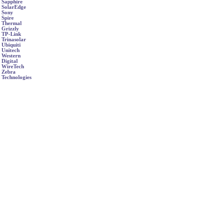
Sapphire
SolarEdge
Sony
Spire
Thermal
Grizzly
TP-Link
Trinasolar
Ubiquiti
Unitech
Western
Digital
WireTech
Zebra
Technologies