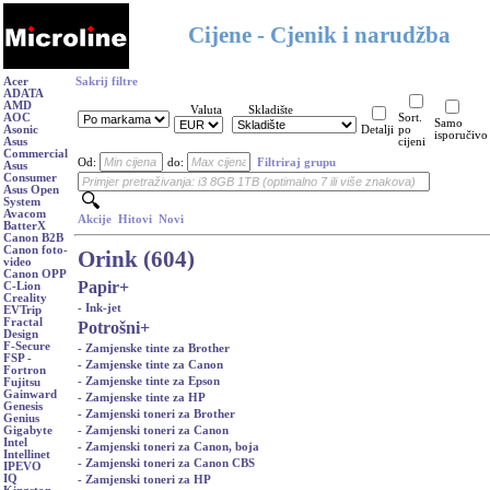
Cijene - Cjenik i narudžba
Acer
Sakrij filtre
ADATA
AMD
Valuta
Skladište
AOC
Sort.
Samo
Asonic
Detalji
po
isporučivo
Asus
cijeni
Commercial
Od:
do:
Filtriraj grupu
Asus
Consumer
Asus Open
System
Avacom
Akcije
Hitovi
Novi
BatterX
Canon B2B
Canon foto-
Orink (604)
video
Canon OPP
Papir
+
C-Lion
Creality
- Ink-jet
EVTrip
Fractal
Potrošni
+
Design
F-Secure
- Zamjenske tinte za Brother
FSP -
- Zamjenske tinte za Canon
Fortron
- Zamjenske tinte za Epson
Fujitsu
Gainward
- Zamjenske tinte za HP
Genesis
- Zamjenski toneri za Brother
Genius
- Zamjenski toneri za Canon
Gigabyte
Intel
- Zamjenski toneri za Canon, boja
Intellinet
- Zamjenski toneri za Canon CBS
IPEVO
IQ
- Zamjenski toneri za HP