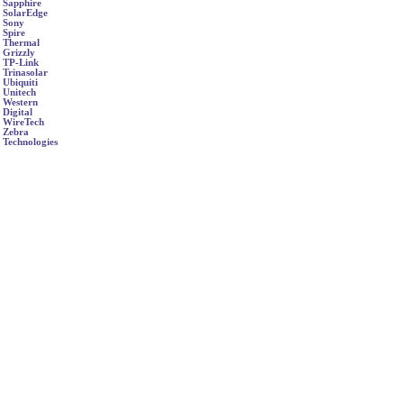
Sapphire
SolarEdge
Sony
Spire
Thermal
Grizzly
TP-Link
Trinasolar
Ubiquiti
Unitech
Western
Digital
WireTech
Zebra
Technologies