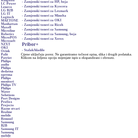
Kingston
- Zamjenski toneri za HP, boja
LC Power
- Zamjenski toneri za Kyocera
Lenovo
LG B2B
- Zamjenski toneri za Lexmark
LG IT
- Zamjenski toneri za Minolta
Logitech
- Zamjenski toneri za OKI
MAETONE
Manhattan
- Zamjenski toneri za Ricoh
Maxell
- Zamjenski toneri za Samsung
Microline
- Zamjenski toneri za Samsung, boja
Robotics
MicroPOS
- Zamjenski toneri za Xerox
Microsoft
Pribor
+
NZXT
OKI
- Stalak/hladilo
Orink
Cijene uključuju porez. Ne garantiramo točnost opisa, slika i drugih podataka.
Palit
Klikom na željenu opciju mijenjate ispis u ekspandirani i obrnuto.
Patriot
Philips
audio
Philips
dodatna
oprema
Philips
monitori
Philips TV
Philips
Water
Solutions
Port Designs
Profixx
Projecto
Razne stvari
Realme
mobile
Renusol
Samsung
B2B
Samsung IT
Samsung
mobile