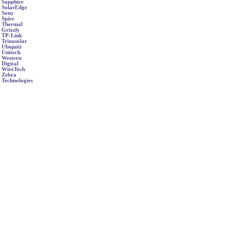
Sapphire
SolarEdge
Sony
Spire
Thermal
Grizzly
TP-Link
Trinasolar
Ubiquiti
Unitech
Western
Digital
WireTech
Zebra
Technologies