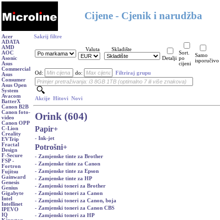
Cijene - Cjenik i narudžba
Acer
Sakrij filtre
ADATA
AMD
Valuta
Skladište
AOC
Sort.
Samo
Asonic
Detalji
po
isporučivo
Asus
cijeni
Commercial
Od:
do:
Filtriraj grupu
Asus
Consumer
Asus Open
System
Avacom
Akcije
Hitovi
Novi
BatterX
Canon B2B
Canon foto-
Orink (604)
video
Canon OPP
Papir
+
C-Lion
Creality
- Ink-jet
EVTrip
Fractal
Potrošni
+
Design
F-Secure
- Zamjenske tinte za Brother
FSP -
- Zamjenske tinte za Canon
Fortron
- Zamjenske tinte za Epson
Fujitsu
Gainward
- Zamjenske tinte za HP
Genesis
- Zamjenski toneri za Brother
Genius
- Zamjenski toneri za Canon
Gigabyte
Intel
- Zamjenski toneri za Canon, boja
Intellinet
- Zamjenski toneri za Canon CBS
IPEVO
IQ
- Zamjenski toneri za HP