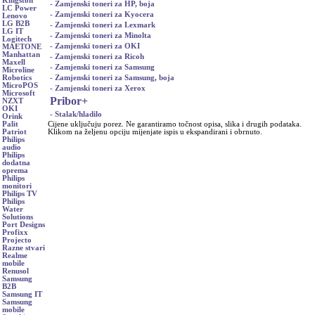
Kingston
- Zamjenski toneri za HP, boja
LC Power
- Zamjenski toneri za Kyocera
Lenovo
LG B2B
- Zamjenski toneri za Lexmark
LG IT
- Zamjenski toneri za Minolta
Logitech
- Zamjenski toneri za OKI
MAETONE
Manhattan
- Zamjenski toneri za Ricoh
Maxell
- Zamjenski toneri za Samsung
Microline
- Zamjenski toneri za Samsung, boja
Robotics
MicroPOS
- Zamjenski toneri za Xerox
Microsoft
Pribor
+
NZXT
OKI
- Stalak/hladilo
Orink
Cijene uključuju porez. Ne garantiramo točnost opisa, slika i drugih podataka.
Palit
Klikom na željenu opciju mijenjate ispis u ekspandirani i obrnuto.
Patriot
Philips
audio
Philips
dodatna
oprema
Philips
monitori
Philips TV
Philips
Water
Solutions
Port Designs
Profixx
Projecto
Razne stvari
Realme
mobile
Renusol
Samsung
B2B
Samsung IT
Samsung
mobile