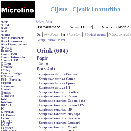
Cijene - Cjenik i narudžba
Acer
Sakrij filtre
ADATA
Valuta
Skladište
AMD
AOC
Asonic
Od:
do:
Filtriraj grupu
Asus Commercial
Akcije
Hitovi
Novi
Asus Consumer
Asus Open System
Avacom
Orink (604)
BatterX
Canon B2B
Papir
+
Canon foto-video
Canon OPP
- Ink-jet
C-Lion
Creality
Potrošni
+
EVTrip
Fractal Design
- Zamjenske tinte za Brother
F-Secure
- Zamjenske tinte za Canon
FSP - Fortron
Fujitsu
- Zamjenske tinte za Epson
Gainward
- Zamjenske tinte za HP
Genesis
- Zamjenski toneri za Brother
Genius
Gigabyte
- Zamjenski toneri za Canon
Intel
- Zamjenski toneri za Canon, boja
Intellinet
- Zamjenski toneri za Canon CBS
IPEVO
IQ
- Zamjenski toneri za HP
Kingston
- Zamjenski toneri za HP, boja
LC Power
- Zamjenski toneri za Kyocera
Lenovo
LG B2B
- Zamjenski toneri za Lexmark
LG IT
- Zamjenski toneri za Minolta
Logitech