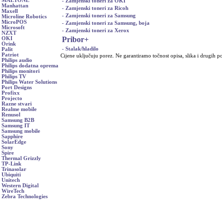
MAETONE
- Zamjenski toneri za OKI
Manhattan
- Zamjenski toneri za Ricoh
Maxell
- Zamjenski toneri za Samsung
Microline Robotics
MicroPOS
- Zamjenski toneri za Samsung, boja
Microsoft
- Zamjenski toneri za Xerox
NZXT
Pribor
+
OKI
Orink
- Stalak/hladilo
Palit
Patriot
Cijene uključuju porez. Ne garantiramo točnost opisa, slika i drugih p
Philips audio
Philips dodatna oprema
Philips monitori
Philips TV
Philips Water Solutions
Port Designs
Profixx
Projecto
Razne stvari
Realme mobile
Renusol
Samsung B2B
Samsung IT
Samsung mobile
Sapphire
SolarEdge
Sony
Spire
Thermal Grizzly
TP-Link
Trinasolar
Ubiquiti
Unitech
Western Digital
WireTech
Zebra Technologies