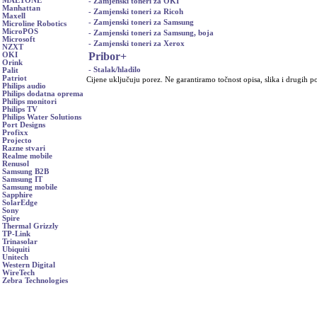
MAETONE
- Zamjenski toneri za OKI
Manhattan
- Zamjenski toneri za Ricoh
Maxell
- Zamjenski toneri za Samsung
Microline Robotics
MicroPOS
- Zamjenski toneri za Samsung, boja
Microsoft
- Zamjenski toneri za Xerox
NZXT
Pribor
+
OKI
Orink
- Stalak/hladilo
Palit
Patriot
Cijene uključuju porez. Ne garantiramo točnost opisa, slika i drugih p
Philips audio
Philips dodatna oprema
Philips monitori
Philips TV
Philips Water Solutions
Port Designs
Profixx
Projecto
Razne stvari
Realme mobile
Renusol
Samsung B2B
Samsung IT
Samsung mobile
Sapphire
SolarEdge
Sony
Spire
Thermal Grizzly
TP-Link
Trinasolar
Ubiquiti
Unitech
Western Digital
WireTech
Zebra Technologies