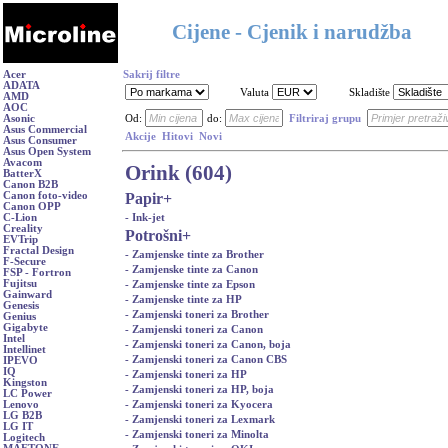
Cijene - Cjenik i narudžba
Acer
Sakrij filtre
ADATA
Valuta
Skladište
AMD
AOC
Asonic
Od:
do:
Filtriraj grupu
Asus Commercial
Akcije
Hitovi
Novi
Asus Consumer
Asus Open System
Avacom
Orink (604)
BatterX
Canon B2B
Papir
+
Canon foto-video
Canon OPP
- Ink-jet
C-Lion
Creality
Potrošni
+
EVTrip
Fractal Design
- Zamjenske tinte za Brother
F-Secure
- Zamjenske tinte za Canon
FSP - Fortron
Fujitsu
- Zamjenske tinte za Epson
Gainward
- Zamjenske tinte za HP
Genesis
- Zamjenski toneri za Brother
Genius
Gigabyte
- Zamjenski toneri za Canon
Intel
- Zamjenski toneri za Canon, boja
Intellinet
- Zamjenski toneri za Canon CBS
IPEVO
IQ
- Zamjenski toneri za HP
Kingston
- Zamjenski toneri za HP, boja
LC Power
- Zamjenski toneri za Kyocera
Lenovo
LG B2B
- Zamjenski toneri za Lexmark
LG IT
- Zamjenski toneri za Minolta
Logitech