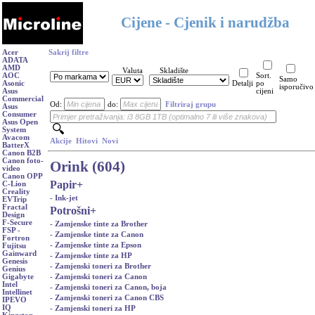
Cijene - Cjenik i narudžba
Acer
Sakrij filtre
ADATA
AMD
Valuta
Skladište
AOC
Sort.
Samo
Asonic
Detalji
po
isporučivo
Asus
cijeni
Commercial
Od:
do:
Filtriraj grupu
Asus
Consumer
Asus Open
System
Avacom
Akcije
Hitovi
Novi
BatterX
Canon B2B
Canon foto-
Orink (604)
video
Canon OPP
Papir
+
C-Lion
Creality
- Ink-jet
EVTrip
Fractal
Potrošni
+
Design
F-Secure
- Zamjenske tinte za Brother
FSP -
- Zamjenske tinte za Canon
Fortron
- Zamjenske tinte za Epson
Fujitsu
Gainward
- Zamjenske tinte za HP
Genesis
- Zamjenski toneri za Brother
Genius
- Zamjenski toneri za Canon
Gigabyte
Intel
- Zamjenski toneri za Canon, boja
Intellinet
- Zamjenski toneri za Canon CBS
IPEVO
IQ
- Zamjenski toneri za HP