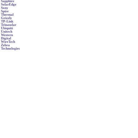
Sapphire
SolarEdge
Sony
Spire
Thermal
Grizzly
TP-Link
Trinasolar
Ubiquiti
Unitech
Western
Digital
WireTech
Zebra
Technologies