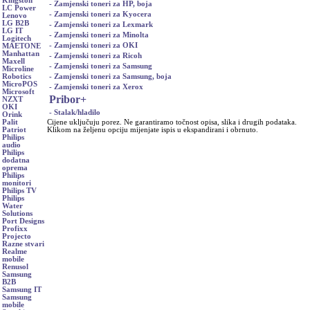
Kingston
- Zamjenski toneri za HP, boja
LC Power
- Zamjenski toneri za Kyocera
Lenovo
LG B2B
- Zamjenski toneri za Lexmark
LG IT
- Zamjenski toneri za Minolta
Logitech
- Zamjenski toneri za OKI
MAETONE
Manhattan
- Zamjenski toneri za Ricoh
Maxell
- Zamjenski toneri za Samsung
Microline
- Zamjenski toneri za Samsung, boja
Robotics
MicroPOS
- Zamjenski toneri za Xerox
Microsoft
Pribor
+
NZXT
OKI
- Stalak/hladilo
Orink
Cijene uključuju porez. Ne garantiramo točnost opisa, slika i drugih podataka.
Palit
Klikom na željenu opciju mijenjate ispis u ekspandirani i obrnuto.
Patriot
Philips
audio
Philips
dodatna
oprema
Philips
monitori
Philips TV
Philips
Water
Solutions
Port Designs
Profixx
Projecto
Razne stvari
Realme
mobile
Renusol
Samsung
B2B
Samsung IT
Samsung
mobile