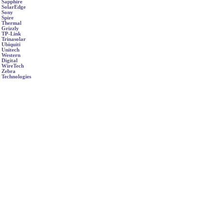
Sapphire
SolarEdge
Sony
Spire
Thermal
Grizzly
TP-Link
Trinasolar
Ubiquiti
Unitech
Western
Digital
WireTech
Zebra
Technologies