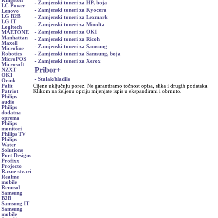
Kingston
- Zamjenski toneri za HP, boja
LC Power
- Zamjenski toneri za Kyocera
Lenovo
LG B2B
- Zamjenski toneri za Lexmark
LG IT
- Zamjenski toneri za Minolta
Logitech
- Zamjenski toneri za OKI
MAETONE
Manhattan
- Zamjenski toneri za Ricoh
Maxell
- Zamjenski toneri za Samsung
Microline
- Zamjenski toneri za Samsung, boja
Robotics
MicroPOS
- Zamjenski toneri za Xerox
Microsoft
Pribor
+
NZXT
OKI
- Stalak/hladilo
Orink
Cijene uključuju porez. Ne garantiramo točnost opisa, slika i drugih podataka.
Palit
Klikom na željenu opciju mijenjate ispis u ekspandirani i obrnuto.
Patriot
Philips
audio
Philips
dodatna
oprema
Philips
monitori
Philips TV
Philips
Water
Solutions
Port Designs
Profixx
Projecto
Razne stvari
Realme
mobile
Renusol
Samsung
B2B
Samsung IT
Samsung
mobile