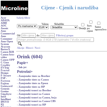
Cijene - Cjenik i narudžba
Acer
Sakrij filtre
ADATA
AMD
Valuta
Skladište
AOC
Sort.
Samo
Asonic
Detalji
po
isporučivo
Asus
cijeni
Commercial
Od:
do:
Filtriraj grupu
Asus
Consumer
Asus Open
System
Avacom
Akcije
Hitovi
Novi
BatterX
Canon B2B
Canon foto-
Orink (604)
video
Canon OPP
Papir
+
C-Lion
Creality
- Ink-jet
EVTrip
Fractal
Potrošni
+
Design
F-Secure
- Zamjenske tinte za Brother
FSP -
- Zamjenske tinte za Canon
Fortron
- Zamjenske tinte za Epson
Fujitsu
Gainward
- Zamjenske tinte za HP
Genesis
- Zamjenski toneri za Brother
Genius
- Zamjenski toneri za Canon
Gigabyte
Intel
- Zamjenski toneri za Canon, boja
Intellinet
- Zamjenski toneri za Canon CBS
IPEVO
IQ
- Zamjenski toneri za HP