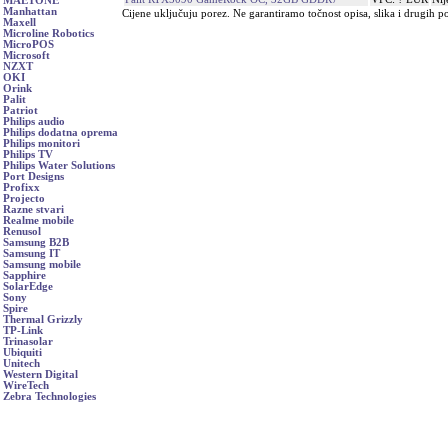
MAETONE
Manhattan
Cijene uključuju porez. Ne garantiramo točnost opisa, slika i drugih p
Maxell
Microline Robotics
MicroPOS
Microsoft
NZXT
OKI
Orink
Palit
Patriot
Philips audio
Philips dodatna oprema
Philips monitori
Philips TV
Philips Water Solutions
Port Designs
Profixx
Projecto
Razne stvari
Realme mobile
Renusol
Samsung B2B
Samsung IT
Samsung mobile
Sapphire
SolarEdge
Sony
Spire
Thermal Grizzly
TP-Link
Trinasolar
Ubiquiti
Unitech
Western Digital
WireTech
Zebra Technologies