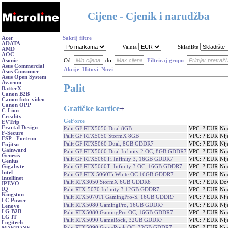
Cijene - Cjenik i narudžba
Acer
Sakrij filtre
ADATA
Valuta
Skladište
AMD
AOC
Asonic
Od:
do:
Filtriraj grupu
Asus Commercial
Akcije
Hitovi
Novi
Asus Consumer
Asus Open System
Avacom
Palit
BatterX
Canon B2B
Canon foto-video
Canon OPP
Grafičke kartice
+
C-Lion
Creality
GeForce
EVTrip
Fractal Design
Palit GF RTX5050 Dual 8GB
VPC: ? EUR
Nij
F-Secure
Palit GF RTX5050 StormX 8GB
VPC: ? EUR
Nij
FSP - Fortron
Palit GF RTX5060 Dual, 8GB GDDR7
VPC: ? EUR
Nij
Fujitsu
Gainward
Palit GF RTX5060 Dual Infinity 2 OC, 8GB GDDR7
VPC: ? EUR
Nij
Genesis
Palit GF RTX5060Ti Infinity 3, 16GB GDDR7
VPC: ? EUR
Nij
Genius
Palit GF RTX5060Ti Infinity 3 OC, 16GB GDDR7
VPC: ? EUR
Nij
Gigabyte
Intel
Palit GF RTX 5060Ti White OC 16GB GDDR7
VPC: ? EUR
Nij
Intellinet
Palit RTX3050 StormX 6GB GDDR6
VPC: ? EUR
Do
IPEVO
IQ
Palit RTX 5070 Infinity 3 12GB GDDR7
VPC: ? EUR
Nij
Kingston
Palit RTX5070TI GamingPro-S, 16GB GDDR7
VPC: ? EUR
Nij
LC Power
Palit RTX5080 GamingPro, 16GB GDDR7
VPC: ? EUR
Nij
Lenovo
LG B2B
Palit RTX5080 GamingPro OC, 16GB GDDR7
VPC: ? EUR
Nij
LG IT
Palit RTX5090 GameRock, 32GB GDDR7
VPC: ? EUR
Nij
Logitech
Palit RTX5090 GameRock OC, 32GB GDDR7
VPC: ? EUR
Nij