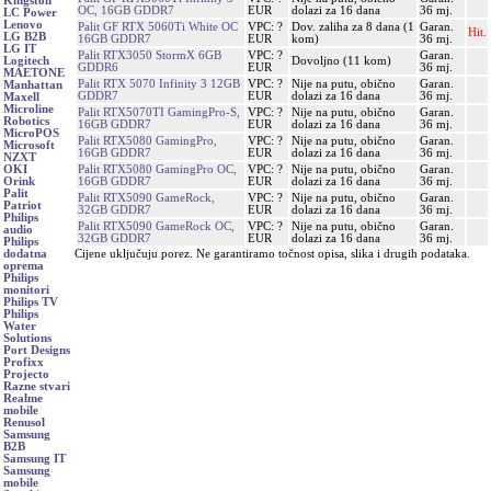
Kingston
OC, 16GB GDDR7
EUR
dolazi za 16 dana
36 mj.
LC Power
Lenovo
Palit GF RTX 5060Ti White OC
VPC: ?
Dov. zaliha za 8 dana (1
Garan.
Hit.
LG B2B
16GB GDDR7
EUR
kom)
36 mj.
LG IT
Palit RTX3050 StormX 6GB
VPC: ?
Garan.
Dovoljno (11 kom)
Logitech
GDDR6
EUR
36 mj.
MAETONE
Palit RTX 5070 Infinity 3 12GB
VPC: ?
Nije na putu, obično
Garan.
Manhattan
GDDR7
EUR
dolazi za 16 dana
36 mj.
Maxell
Microline
Palit RTX5070TI GamingPro-S,
VPC: ?
Nije na putu, obično
Garan.
Robotics
16GB GDDR7
EUR
dolazi za 16 dana
36 mj.
MicroPOS
Palit RTX5080 GamingPro,
VPC: ?
Nije na putu, obično
Garan.
Microsoft
16GB GDDR7
EUR
dolazi za 16 dana
36 mj.
NZXT
Palit RTX5080 GamingPro OC,
VPC: ?
Nije na putu, obično
Garan.
OKI
16GB GDDR7
EUR
dolazi za 16 dana
36 mj.
Orink
Palit
Palit RTX5090 GameRock,
VPC: ?
Nije na putu, obično
Garan.
Patriot
32GB GDDR7
EUR
dolazi za 16 dana
36 mj.
Philips
Palit RTX5090 GameRock OC,
VPC: ?
Nije na putu, obično
Garan.
audio
32GB GDDR7
EUR
dolazi za 16 dana
36 mj.
Philips
Cijene uključuju porez. Ne garantiramo točnost opisa, slika i drugih podataka.
dodatna
oprema
Philips
monitori
Philips TV
Philips
Water
Solutions
Port Designs
Profixx
Projecto
Razne stvari
Realme
mobile
Renusol
Samsung
B2B
Samsung IT
Samsung
mobile