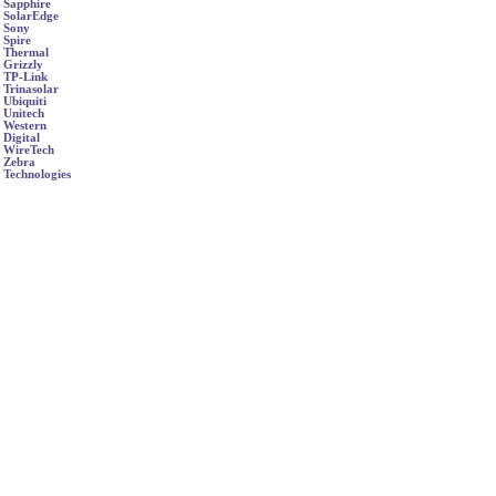
Sapphire
SolarEdge
Sony
Spire
Thermal
Grizzly
TP-Link
Trinasolar
Ubiquiti
Unitech
Western
Digital
WireTech
Zebra
Technologies