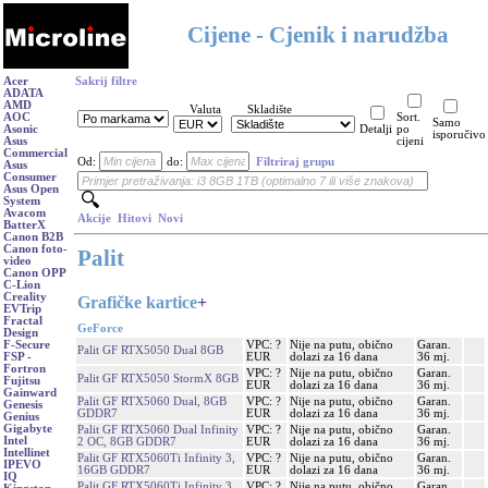
Cijene - Cjenik i narudžba
Acer
Sakrij filtre
ADATA
AMD
Valuta
Skladište
AOC
Sort.
Samo
Asonic
Detalji
po
isporučivo
Asus
cijeni
Commercial
Od:
do:
Filtriraj grupu
Asus
Consumer
Asus Open
System
Avacom
Akcije
Hitovi
Novi
BatterX
Canon B2B
Canon foto-
Palit
video
Canon OPP
C-Lion
Creality
Grafičke kartice
+
EVTrip
Fractal
GeForce
Design
VPC: ?
Nije na putu, obično
Garan.
F-Secure
Palit GF RTX5050 Dual 8GB
EUR
dolazi za 16 dana
36 mj.
FSP -
Fortron
VPC: ?
Nije na putu, obično
Garan.
Palit GF RTX5050 StormX 8GB
Fujitsu
EUR
dolazi za 16 dana
36 mj.
Gainward
Palit GF RTX5060 Dual, 8GB
VPC: ?
Nije na putu, obično
Garan.
Genesis
GDDR7
EUR
dolazi za 16 dana
36 mj.
Genius
Gigabyte
Palit GF RTX5060 Dual Infinity
VPC: ?
Nije na putu, obično
Garan.
Intel
2 OC, 8GB GDDR7
EUR
dolazi za 16 dana
36 mj.
Intellinet
Palit GF RTX5060Ti Infinity 3,
VPC: ?
Nije na putu, obično
Garan.
IPEVO
16GB GDDR7
EUR
dolazi za 16 dana
36 mj.
IQ
Palit GF RTX5060Ti Infinity 3
VPC: ?
Nije na putu, obično
Garan.