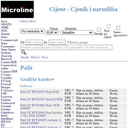
Cijene - Cjenik i narudžba
Acer
Sakrij filtre
ADATA
AMD
Valuta
Skladište
AOC
Sort.
Samo
Asonic
Detalji
po
isporučivo
Asus
cijeni
Commercial
Od:
do:
Filtriraj grupu
Asus
Consumer
Asus Open
System
Avacom
Akcije
Hitovi
Novi
BatterX
Canon B2B
Canon foto-
Palit
video
Canon OPP
C-Lion
Creality
Grafičke kartice
+
EVTrip
Fractal
GeForce
Design
VPC: ?
Nije na putu, obično
Garan.
F-Secure
Palit GF RTX5050 Dual 8GB
EUR
dolazi za 16 dana
36 mj.
FSP -
Fortron
VPC: ?
Nije na putu, obično
Garan.
Palit GF RTX5050 StormX 8GB
Fujitsu
EUR
dolazi za 16 dana
36 mj.
Gainward
Palit GF RTX5060 Dual, 8GB
VPC: ?
Nije na putu, obično
Garan.
Genesis
GDDR7
EUR
dolazi za 16 dana
36 mj.
Genius
Gigabyte
Palit GF RTX5060 Dual Infinity
VPC: ?
Nije na putu, obično
Garan.
Intel
2 OC, 8GB GDDR7
EUR
dolazi za 16 dana
36 mj.
Intellinet
Palit GF RTX5060Ti Infinity 3,
VPC: ?
Nije na putu, obično
Garan.
IPEVO
16GB GDDR7
EUR
dolazi za 16 dana
36 mj.
IQ
Palit GF RTX5060Ti Infinity 3
VPC: ?
Nije na putu, obično
Garan.