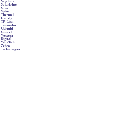
Sapphire
SolarEdge
Sony
Spire
Thermal
Grizzly
TP-Link
Trinasolar
Ubiquiti
Unitech
Western
Digital
WireTech
Zebra
Technologies