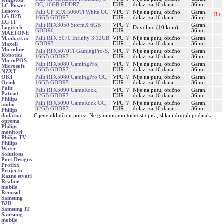
Kingston
OC, 16GB GDDR7
EUR
dolazi za 16 dana
36 mj.
LC Power
Lenovo
Palit GF RTX 5060Ti White OC
VPC: ?
Nije na putu, obično
Garan.
Hit.
LG B2B
16GB GDDR7
EUR
dolazi za 16 dana
36 mj.
LG IT
Palit RTX3050 StormX 6GB
VPC: ?
Garan.
Dovoljno (10 kom)
Logitech
GDDR6
EUR
36 mj.
MAETONE
Palit RTX 5070 Infinity 3 12GB
VPC: ?
Nije na putu, obično
Garan.
Manhattan
GDDR7
EUR
dolazi za 16 dana
36 mj.
Maxell
Microline
Palit RTX5070TI GamingPro-S,
VPC: ?
Nije na putu, obično
Garan.
Robotics
16GB GDDR7
EUR
dolazi za 16 dana
36 mj.
MicroPOS
Palit RTX5080 GamingPro,
VPC: ?
Nije na putu, obično
Garan.
Microsoft
16GB GDDR7
EUR
dolazi za 16 dana
36 mj.
NZXT
Palit RTX5080 GamingPro OC,
VPC: ?
Nije na putu, obično
Garan.
OKI
16GB GDDR7
EUR
dolazi za 16 dana
36 mj.
Orink
Palit
Palit RTX5090 GameRock,
VPC: ?
Nije na putu, obično
Garan.
Patriot
32GB GDDR7
EUR
dolazi za 16 dana
36 mj.
Philips
Palit RTX5090 GameRock OC,
VPC: ?
Nije na putu, obično
Garan.
audio
32GB GDDR7
EUR
dolazi za 16 dana
36 mj.
Philips
Cijene uključuju porez. Ne garantiramo točnost opisa, slika i drugih podataka.
dodatna
oprema
Philips
monitori
Philips TV
Philips
Water
Solutions
Port Designs
Profixx
Projecto
Razne stvari
Realme
mobile
Renusol
Samsung
B2B
Samsung IT
Samsung
mobile