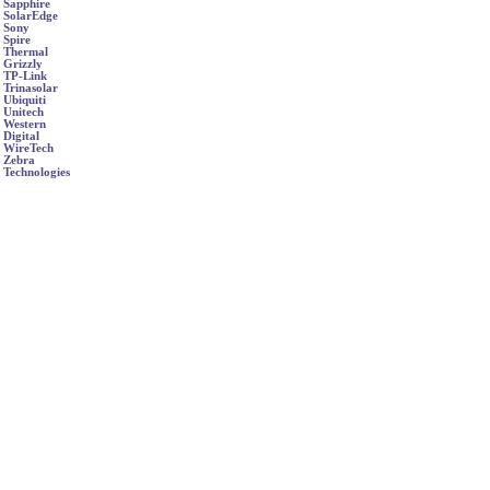
Sapphire
SolarEdge
Sony
Spire
Thermal
Grizzly
TP-Link
Trinasolar
Ubiquiti
Unitech
Western
Digital
WireTech
Zebra
Technologies