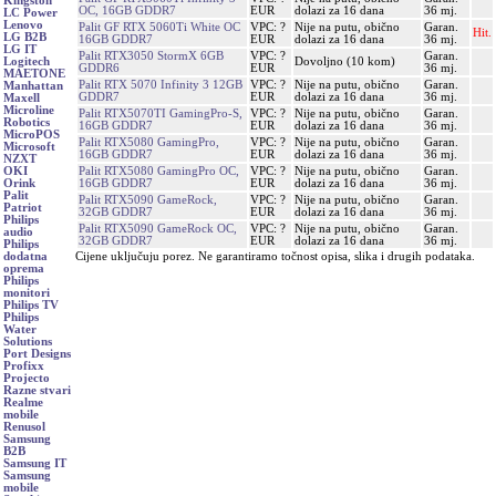
Kingston
OC, 16GB GDDR7
EUR
dolazi za 16 dana
36 mj.
LC Power
Lenovo
Palit GF RTX 5060Ti White OC
VPC: ?
Nije na putu, obično
Garan.
Hit.
LG B2B
16GB GDDR7
EUR
dolazi za 16 dana
36 mj.
LG IT
Palit RTX3050 StormX 6GB
VPC: ?
Garan.
Dovoljno (10 kom)
Logitech
GDDR6
EUR
36 mj.
MAETONE
Palit RTX 5070 Infinity 3 12GB
VPC: ?
Nije na putu, obično
Garan.
Manhattan
GDDR7
EUR
dolazi za 16 dana
36 mj.
Maxell
Microline
Palit RTX5070TI GamingPro-S,
VPC: ?
Nije na putu, obično
Garan.
Robotics
16GB GDDR7
EUR
dolazi za 16 dana
36 mj.
MicroPOS
Palit RTX5080 GamingPro,
VPC: ?
Nije na putu, obično
Garan.
Microsoft
16GB GDDR7
EUR
dolazi za 16 dana
36 mj.
NZXT
Palit RTX5080 GamingPro OC,
VPC: ?
Nije na putu, obično
Garan.
OKI
16GB GDDR7
EUR
dolazi za 16 dana
36 mj.
Orink
Palit
Palit RTX5090 GameRock,
VPC: ?
Nije na putu, obično
Garan.
Patriot
32GB GDDR7
EUR
dolazi za 16 dana
36 mj.
Philips
Palit RTX5090 GameRock OC,
VPC: ?
Nije na putu, obično
Garan.
audio
32GB GDDR7
EUR
dolazi za 16 dana
36 mj.
Philips
Cijene uključuju porez. Ne garantiramo točnost opisa, slika i drugih podataka.
dodatna
oprema
Philips
monitori
Philips TV
Philips
Water
Solutions
Port Designs
Profixx
Projecto
Razne stvari
Realme
mobile
Renusol
Samsung
B2B
Samsung IT
Samsung
mobile