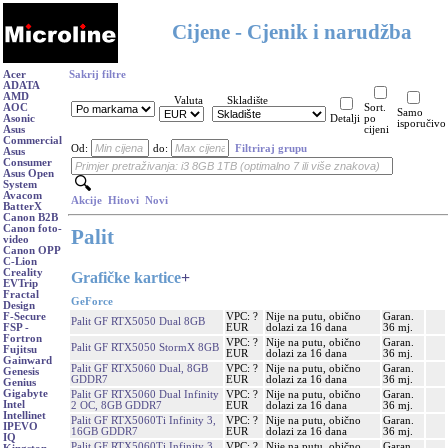
Cijene - Cjenik i narudžba
Acer
Sakrij filtre
ADATA
AMD
Valuta
Skladište
AOC
Sort.
Samo
Asonic
Detalji
po
isporučivo
Asus
cijeni
Commercial
Od:
do:
Filtriraj grupu
Asus
Consumer
Asus Open
System
Avacom
Akcije
Hitovi
Novi
BatterX
Canon B2B
Canon foto-
Palit
video
Canon OPP
C-Lion
Creality
Grafičke kartice
+
EVTrip
Fractal
GeForce
Design
VPC: ?
Nije na putu, obično
Garan.
F-Secure
Palit GF RTX5050 Dual 8GB
EUR
dolazi za 16 dana
36 mj.
FSP -
Fortron
VPC: ?
Nije na putu, obično
Garan.
Palit GF RTX5050 StormX 8GB
Fujitsu
EUR
dolazi za 16 dana
36 mj.
Gainward
Palit GF RTX5060 Dual, 8GB
VPC: ?
Nije na putu, obično
Garan.
Genesis
GDDR7
EUR
dolazi za 16 dana
36 mj.
Genius
Gigabyte
Palit GF RTX5060 Dual Infinity
VPC: ?
Nije na putu, obično
Garan.
Intel
2 OC, 8GB GDDR7
EUR
dolazi za 16 dana
36 mj.
Intellinet
Palit GF RTX5060Ti Infinity 3,
VPC: ?
Nije na putu, obično
Garan.
IPEVO
16GB GDDR7
EUR
dolazi za 16 dana
36 mj.
IQ
Palit GF RTX5060Ti Infinity 3
VPC: ?
Nije na putu, obično
Garan.