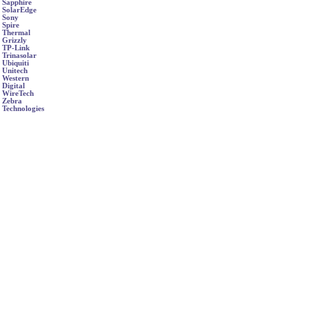
Sapphire
SolarEdge
Sony
Spire
Thermal
Grizzly
TP-Link
Trinasolar
Ubiquiti
Unitech
Western
Digital
WireTech
Zebra
Technologies