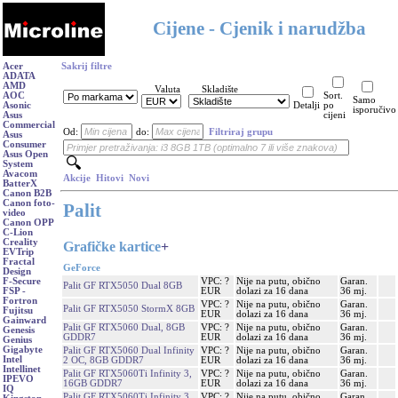
Cijene - Cjenik i narudžba
Acer
Sakrij filtre
ADATA
AMD
Valuta
Skladište
AOC
Sort.
Samo
Asonic
Detalji
po
isporučivo
Asus
cijeni
Commercial
Od:
do:
Filtriraj grupu
Asus
Consumer
Asus Open
System
Avacom
Akcije
Hitovi
Novi
BatterX
Canon B2B
Canon foto-
Palit
video
Canon OPP
C-Lion
Creality
Grafičke kartice
+
EVTrip
Fractal
GeForce
Design
VPC: ?
Nije na putu, obično
Garan.
F-Secure
Palit GF RTX5050 Dual 8GB
EUR
dolazi za 16 dana
36 mj.
FSP -
Fortron
VPC: ?
Nije na putu, obično
Garan.
Palit GF RTX5050 StormX 8GB
Fujitsu
EUR
dolazi za 16 dana
36 mj.
Gainward
Palit GF RTX5060 Dual, 8GB
VPC: ?
Nije na putu, obično
Garan.
Genesis
GDDR7
EUR
dolazi za 16 dana
36 mj.
Genius
Gigabyte
Palit GF RTX5060 Dual Infinity
VPC: ?
Nije na putu, obično
Garan.
Intel
2 OC, 8GB GDDR7
EUR
dolazi za 16 dana
36 mj.
Intellinet
Palit GF RTX5060Ti Infinity 3,
VPC: ?
Nije na putu, obično
Garan.
IPEVO
16GB GDDR7
EUR
dolazi za 16 dana
36 mj.
IQ
Palit GF RTX5060Ti Infinity 3
VPC: ?
Nije na putu, obično
Garan.