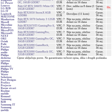
Kingston
OC, 16GB GDDR7
EUR
dolazi za 16 dana
36 mj.
LC Power
Lenovo
Palit GF RTX 5060Ti White OC
VPC: ?
Dov. zaliha za 8 dana (1
Garan.
Hit.
LG B2B
16GB GDDR7
EUR
kom)
36 mj.
LG IT
Palit RTX3050 StormX 6GB
VPC: ?
Garan.
Dovoljno (11 kom)
Logitech
GDDR6
EUR
36 mj.
MAETONE
Palit RTX 5070 Infinity 3 12GB
VPC: ?
Nije na putu, obično
Garan.
Manhattan
GDDR7
EUR
dolazi za 16 dana
36 mj.
Maxell
Microline
Palit RTX5070TI GamingPro-S,
VPC: ?
Nije na putu, obično
Garan.
Robotics
16GB GDDR7
EUR
dolazi za 16 dana
36 mj.
MicroPOS
Palit RTX5080 GamingPro,
VPC: ?
Nije na putu, obično
Garan.
Microsoft
16GB GDDR7
EUR
dolazi za 16 dana
36 mj.
NZXT
Palit RTX5080 GamingPro OC,
VPC: ?
Nije na putu, obično
Garan.
OKI
16GB GDDR7
EUR
dolazi za 16 dana
36 mj.
Orink
Palit
Palit RTX5090 GameRock,
VPC: ?
Nije na putu, obično
Garan.
Patriot
32GB GDDR7
EUR
dolazi za 16 dana
36 mj.
Philips
Palit RTX5090 GameRock OC,
VPC: ?
Nije na putu, obično
Garan.
audio
32GB GDDR7
EUR
dolazi za 16 dana
36 mj.
Philips
Cijene uključuju porez. Ne garantiramo točnost opisa, slika i drugih podataka.
dodatna
oprema
Philips
monitori
Philips TV
Philips
Water
Solutions
Port Designs
Profixx
Projecto
Razne stvari
Realme
mobile
Renusol
Samsung
B2B
Samsung IT
Samsung
mobile