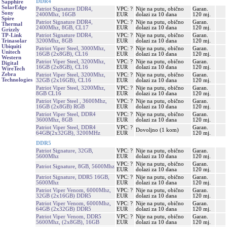
DDR4
Sapphire
SolarEdge
Patriot Signature DDR4,
VPC: ?
Nije na putu, obično
Garan.
Sony
2400Mhz, 16GB
EUR
dolazi za 10 dana
120 mj.
Spire
Patriot Signature DDR4,
VPC: ?
Nije na putu, obično
Garan.
Thermal
2400Mhz, 8GB, CL17
EUR
dolazi za 10 dana
120 mj.
Grizzly
Patriot Signature DDR4,
VPC: ?
Nije na putu, obično
Garan.
TP-Link
3200Mhz, 8GB
EUR
dolazi za 10 dana
120 mj.
Trinasolar
Ubiquiti
Patriot Viper Steel, 3000Mhz,
VPC: ?
Nije na putu, obično
Garan.
Unitech
16GB (2x8GB), CL16
EUR
dolazi za 10 dana
120 mj.
Western
Patriot Viper Steel, 3200Mhz,
VPC: ?
Nije na putu, obično
Garan.
Digital
16GB (2x8GB), CL16
EUR
dolazi za 10 dana
120 mj.
WireTech
Zebra
Patriot Viper Steel, 3200Mhz,
VPC: ?
Nije na putu, obično
Garan.
Technologies
32GB (2x16GB), CL16
EUR
dolazi za 10 dana
120 mj.
Patriot Viper Steel, 3200Mhz,
VPC: ?
Nije na putu, obično
Garan.
8GB CL16
EUR
dolazi za 10 dana
120 mj.
Patriot Viper Steel , 3600Mhz,
VPC: ?
Nije na putu, obično
Garan.
16GB (2x8GB) RGB
EUR
dolazi za 10 dana
120 mj.
Patriot Viper Steel, DDR4
VPC: ?
Nije na putu, obično
Garan.
3600Mhz, 8GB
EUR
dolazi za 10 dana
120 mj.
Patriot Viper Steel, DDR4
VPC: ?
Garan.
Dovoljno (1 kom)
64GB(2x32GB), 3200MHz
EUR
120 mj.
DDR5
Patriot Signature, 32GB,
VPC: ?
Nije na putu, obično
Garan.
5600Mhz
EUR
dolazi za 10 dana
120 mj.
VPC: ?
Nije na putu, obično
Garan.
Patriot Signature, 8GB, 5600Mhz
EUR
dolazi za 10 dana
120 mj.
Patriot Signature, DDR5 16GB,
VPC: ?
Nije na putu, obično
Garan.
5600Mhz
EUR
dolazi za 10 dana
120 mj.
Patriot Viper Venom, 6000Mhz,
VPC: ?
Nije na putu, obično
Garan.
32GB (2x16GB) DDR5
EUR
dolazi za 10 dana
120 mj.
Patriot Viper Venom, 6000Mhz,
VPC: ?
Nije na putu, obično
Garan.
64GB (2x32GB) DDR5
EUR
dolazi za 10 dana
120 mj.
Patriot Viper Venom, DDR5
VPC: ?
Nije na putu, obično
Garan.
5600Mhz, (2x8GB), 16GB
EUR
dolazi za 10 dana
120 mj.