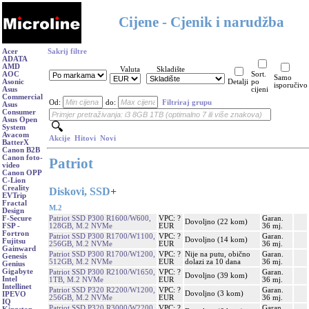
Cijene - Cjenik i narudžba
Acer
Sakrij filtre
ADATA
AMD
Valuta
Skladište
AOC
Sort.
Samo
Asonic
Detalji
po
isporučivo
Asus
cijeni
Commercial
Od:
do:
Filtriraj grupu
Asus
Consumer
Asus Open
System
Avacom
Akcije
Hitovi
Novi
BatterX
Canon B2B
Canon foto-
Patriot
video
Canon OPP
C-Lion
Creality
Diskovi, SSD
+
EVTrip
Fractal
M.2
Design
Patriot SSD P300 R1600/W600,
VPC: ?
Garan.
F-Secure
Dovoljno (22 kom)
128GB, M.2 NVMe
EUR
36 mj.
FSP -
Fortron
Patriot SSD P300 R1700/W1100,
VPC: ?
Garan.
Dovoljno (14 kom)
Fujitsu
256GB, M.2 NVMe
EUR
36 mj.
Gainward
Patriot SSD P300 R1700/W1200,
VPC: ?
Nije na putu, obično
Garan.
Genesis
512GB, M.2 NVMe
EUR
dolazi za 10 dana
36 mj.
Genius
Gigabyte
Patriot SSD P300 R2100/W1650,
VPC: ?
Garan.
Dovoljno (39 kom)
Intel
1TB, M.2 NVMe
EUR
36 mj.
Intellinet
Patriot SSD P320 R2200/W1200,
VPC: ?
Garan.
Dovoljno (3 kom)
IPEVO
256GB, M.2 NVMe
EUR
36 mj.
IQ
Patriot SSD P320 R3000/W2200,
VPC: ?
Garan.