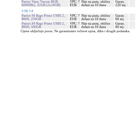
Patriot Viper Venom RGB,
VPC: ?
Nije na putu, obično
Garan.
6000Mhz, 32GB (2x16GB)
EUR
dolazi za 10 dana
120 mj.
USB 3.0
Patriot SS Rage Prime USB3.2,
VPC: ?
Nije na putu, obično
Garan.
R600, 250GB
EUR
dolazi za 10 dana
60 mj.
Patriot SS Rage Prime USB3.2,
VPC: ?
Nije na putu, obično
Garan.
R600, 500GB
EUR
dolazi za 10 dana
60 mj.
Cijene uključuju porez. Ne garantiramo točnost opisa, slika i drugih podataka.