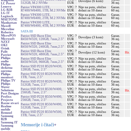
Kingston
Dovoljno (6 kom)
512GB, M.2 NVMe
EUR
36 mj.
LC Power
Lenovo
Patriot VP4300 LITE,
VPC: ?
Nije na putu, obično
Garan.
LG B2B
R7400/W6400, 1TB, M.2 NVMe
EUR
dolazi za 10 dana
60 mj.
LG IT
Patriot VP4300 LITE,
VPC: ?
Nije na putu, obično
Garan.
Logitech
R7400/W6400, 2TB, M.2 NVMe
EUR
dolazi za 10 dana
60 mj.
MAETONE
Patriot VP4300 LITE,
VPC: ?
Nije na putu, obično
Garan.
Manhattan
R7400/W6400, 4TB, M.2 NVMe
EUR
dolazi za 10 dana
60 mj.
Maxell
Microline
SATA III
Robotics
MicroPOS
Patriot SSD Burst Elite
VPC: ?
Garan.
Dovoljno (3 kom)
Microsoft
R450/W320, 120GB, 7mm,2.5"
EUR
36 mj.
NZXT
Patriot SSD Burst Elite
VPC: ?
Nije na putu, obično
Garan.
OKI
R450/W320, 240GB, 7mm,2.5"
EUR
dolazi za 10 dana
36 mj.
Orink
Patriot SSD Burst Elite
VPC: ?
Garan.
Palit
Dovoljno (12 kom)
Hit.
R450/W320, 480GB, 7mm,2.5"
EUR
36 mj.
Patriot
Philips
Patriot SSD Burst Elite
VPC: ?
Nije na putu, obično
Garan.
audio
R450/W320, 960GB, 7mm,2.5"
EUR
dolazi za 10 dana
36 mj.
Philips
Patriot SSD P210 R520/W430,
VPC: ?
Nije na putu, obično
Garan.
dodatna
128GB, 7mm, 2.5"
EUR
dolazi za 10 dana
36 mj.
oprema
Patriot SSD P210 R520/W430,
VPC: ?
Nije na putu, obično
Garan.
Philips
1TB, 7mm, 2.5"
EUR
dolazi za 10 dana
36 mj.
monitori
Philips TV
Patriot SSD P210 R520/W430,
VPC: ?
Nije na putu, obično
Garan.
Philips
512GB, 7mm, 2.5"
EUR
dolazi za 10 dana
36 mj.
Water
Patriot SSD P210 R530/W400,
VPC: ?
Nije na putu, obično
Garan.
Solutions
Hit.
256GB, 7mm, 2.5"
EUR
dolazi za 10 dana
36 mj.
Port Designs
Patriot SSD P220 R550/W490,
VPC: ?
Nije na putu, obično
Garan.
Profixx
256GB, 7mm, 2.5"
EUR
dolazi za 10 dana
36 mj.
Projecto
Razne stvari
Patriot SSD P220 R550/W490,
VPC: ?
Nije na putu, obično
Garan.
Realme
512GB, 7mm, 2.5"
EUR
dolazi za 10 dana
36 mj.
mobile
Patriot SSD P220 R550/W500,
VPC: ?
Nije na putu, obično
Garan.
Renusol
1TB, 7mm, 2.5"
EUR
dolazi za 10 dana
36 mj.
Samsung
B2B
Samsung IT
Memorije i čitači
+
Samsung
mobile