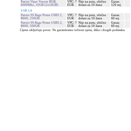
Patriot Viper Venom RGB,
VPC: ?
Nije na putu, obično
Garan.
6000Mhz, 32GB (2x16GB)
EUR
dolazi za 10 dana
120 mj.
USB 3.0
Patriot SS Rage Prime USB3.2,
VPC: ?
Nije na putu, obično
Garan.
R600, 250GB
EUR
dolazi za 10 dana
60 mj.
Patriot SS Rage Prime USB3.2,
VPC: ?
Nije na putu, obično
Garan.
R600, 500GB
EUR
dolazi za 10 dana
60 mj.
Cijene uključuju porez. Ne garantiramo točnost opisa, slika i drugih podataka.