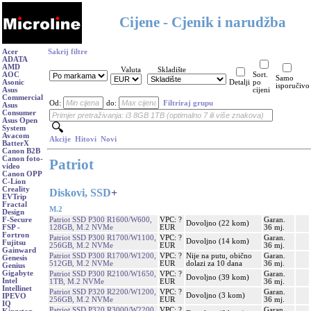
Cijene - Cjenik i narudžba
Acer
Sakrij filtre
ADATA
AMD
Valuta
Skladište
AOC
Sort.
Samo
Asonic
Detalji
po
isporučivo
Asus
cijeni
Commercial
Od:
do:
Filtriraj grupu
Asus
Consumer
Asus Open
System
Avacom
Akcije
Hitovi
Novi
BatterX
Canon B2B
Canon foto-
Patriot
video
Canon OPP
C-Lion
Creality
Diskovi, SSD
+
EVTrip
Fractal
M.2
Design
Patriot SSD P300 R1600/W600,
VPC: ?
Garan.
F-Secure
Dovoljno (22 kom)
128GB, M.2 NVMe
EUR
36 mj.
FSP -
Fortron
Patriot SSD P300 R1700/W1100,
VPC: ?
Garan.
Dovoljno (14 kom)
Fujitsu
256GB, M.2 NVMe
EUR
36 mj.
Gainward
Patriot SSD P300 R1700/W1200,
VPC: ?
Nije na putu, obično
Garan.
Genesis
512GB, M.2 NVMe
EUR
dolazi za 10 dana
36 mj.
Genius
Gigabyte
Patriot SSD P300 R2100/W1650,
VPC: ?
Garan.
Dovoljno (39 kom)
Intel
1TB, M.2 NVMe
EUR
36 mj.
Intellinet
Patriot SSD P320 R2200/W1200,
VPC: ?
Garan.
Dovoljno (3 kom)
IPEVO
256GB, M.2 NVMe
EUR
36 mj.
IQ
Patriot SSD P320 R3000/W2200,
VPC: ?
Garan.