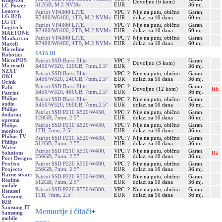
Kingston
Dovoljno (6 kom)
512GB, M.2 NVMe
EUR
36 mj.
LC Power
Lenovo
Patriot VP4300 LITE,
VPC: ?
Nije na putu, obično
Garan.
LG B2B
R7400/W6400, 1TB, M.2 NVMe
EUR
dolazi za 10 dana
60 mj.
LG IT
Patriot VP4300 LITE,
VPC: ?
Nije na putu, obično
Garan.
Logitech
R7400/W6400, 2TB, M.2 NVMe
EUR
dolazi za 10 dana
60 mj.
MAETONE
Patriot VP4300 LITE,
VPC: ?
Nije na putu, obično
Garan.
Manhattan
R7400/W6400, 4TB, M.2 NVMe
EUR
dolazi za 10 dana
60 mj.
Maxell
Microline
SATA III
Robotics
MicroPOS
Patriot SSD Burst Elite
VPC: ?
Garan.
Dovoljno (3 kom)
Microsoft
R450/W320, 120GB, 7mm,2.5"
EUR
36 mj.
NZXT
Patriot SSD Burst Elite
VPC: ?
Nije na putu, obično
Garan.
OKI
R450/W320, 240GB, 7mm,2.5"
EUR
dolazi za 10 dana
36 mj.
Orink
Patriot SSD Burst Elite
VPC: ?
Garan.
Palit
Dovoljno (12 kom)
Hit.
R450/W320, 480GB, 7mm,2.5"
EUR
36 mj.
Patriot
Philips
Patriot SSD Burst Elite
VPC: ?
Nije na putu, obično
Garan.
audio
R450/W320, 960GB, 7mm,2.5"
EUR
dolazi za 10 dana
36 mj.
Philips
Patriot SSD P210 R520/W430,
VPC: ?
Nije na putu, obično
Garan.
dodatna
128GB, 7mm, 2.5"
EUR
dolazi za 10 dana
36 mj.
oprema
Patriot SSD P210 R520/W430,
VPC: ?
Nije na putu, obično
Garan.
Philips
1TB, 7mm, 2.5"
EUR
dolazi za 10 dana
36 mj.
monitori
Philips TV
Patriot SSD P210 R520/W430,
VPC: ?
Nije na putu, obično
Garan.
Philips
512GB, 7mm, 2.5"
EUR
dolazi za 10 dana
36 mj.
Water
Patriot SSD P210 R530/W400,
VPC: ?
Nije na putu, obično
Garan.
Solutions
Hit.
256GB, 7mm, 2.5"
EUR
dolazi za 10 dana
36 mj.
Port Designs
Patriot SSD P220 R550/W490,
VPC: ?
Nije na putu, obično
Garan.
Profixx
256GB, 7mm, 2.5"
EUR
dolazi za 10 dana
36 mj.
Projecto
Razne stvari
Patriot SSD P220 R550/W490,
VPC: ?
Nije na putu, obično
Garan.
Realme
512GB, 7mm, 2.5"
EUR
dolazi za 10 dana
36 mj.
mobile
Patriot SSD P220 R550/W500,
VPC: ?
Nije na putu, obično
Garan.
Renusol
1TB, 7mm, 2.5"
EUR
dolazi za 10 dana
36 mj.
Samsung
B2B
Samsung IT
Memorije i čitači
+
Samsung
mobile