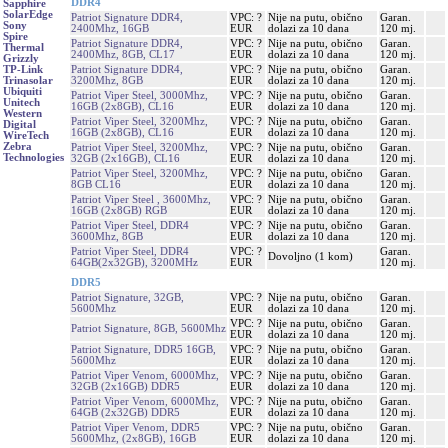
DDR4
Sapphire
SolarEdge
Patriot Signature DDR4,
VPC: ?
Nije na putu, obično
Garan.
Sony
2400Mhz, 16GB
EUR
dolazi za 10 dana
120 mj.
Spire
Patriot Signature DDR4,
VPC: ?
Nije na putu, obično
Garan.
Thermal
2400Mhz, 8GB, CL17
EUR
dolazi za 10 dana
120 mj.
Grizzly
Patriot Signature DDR4,
VPC: ?
Nije na putu, obično
Garan.
TP-Link
3200Mhz, 8GB
EUR
dolazi za 10 dana
120 mj.
Trinasolar
Ubiquiti
Patriot Viper Steel, 3000Mhz,
VPC: ?
Nije na putu, obično
Garan.
Unitech
16GB (2x8GB), CL16
EUR
dolazi za 10 dana
120 mj.
Western
Patriot Viper Steel, 3200Mhz,
VPC: ?
Nije na putu, obično
Garan.
Digital
16GB (2x8GB), CL16
EUR
dolazi za 10 dana
120 mj.
WireTech
Zebra
Patriot Viper Steel, 3200Mhz,
VPC: ?
Nije na putu, obično
Garan.
Technologies
32GB (2x16GB), CL16
EUR
dolazi za 10 dana
120 mj.
Patriot Viper Steel, 3200Mhz,
VPC: ?
Nije na putu, obično
Garan.
8GB CL16
EUR
dolazi za 10 dana
120 mj.
Patriot Viper Steel , 3600Mhz,
VPC: ?
Nije na putu, obično
Garan.
16GB (2x8GB) RGB
EUR
dolazi za 10 dana
120 mj.
Patriot Viper Steel, DDR4
VPC: ?
Nije na putu, obično
Garan.
3600Mhz, 8GB
EUR
dolazi za 10 dana
120 mj.
Patriot Viper Steel, DDR4
VPC: ?
Garan.
Dovoljno (1 kom)
64GB(2x32GB), 3200MHz
EUR
120 mj.
DDR5
Patriot Signature, 32GB,
VPC: ?
Nije na putu, obično
Garan.
5600Mhz
EUR
dolazi za 10 dana
120 mj.
VPC: ?
Nije na putu, obično
Garan.
Patriot Signature, 8GB, 5600Mhz
EUR
dolazi za 10 dana
120 mj.
Patriot Signature, DDR5 16GB,
VPC: ?
Nije na putu, obično
Garan.
5600Mhz
EUR
dolazi za 10 dana
120 mj.
Patriot Viper Venom, 6000Mhz,
VPC: ?
Nije na putu, obično
Garan.
32GB (2x16GB) DDR5
EUR
dolazi za 10 dana
120 mj.
Patriot Viper Venom, 6000Mhz,
VPC: ?
Nije na putu, obično
Garan.
64GB (2x32GB) DDR5
EUR
dolazi za 10 dana
120 mj.
Patriot Viper Venom, DDR5
VPC: ?
Nije na putu, obično
Garan.
5600Mhz, (2x8GB), 16GB
EUR
dolazi za 10 dana
120 mj.