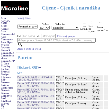
Cijene - Cjenik i narudžba
Acer
Sakrij filtre
ADATA
AMD
Valuta
Skladište
AOC
Sort.
Samo
Asonic
Detalji
po
isporučivo
Asus
cijeni
Commercial
Od:
do:
Filtriraj grupu
Asus
Consumer
Asus Open
System
Avacom
Akcije
Hitovi
Novi
BatterX
Canon B2B
Canon foto-
Patriot
video
Canon OPP
C-Lion
Creality
Diskovi, SSD
+
EVTrip
Fractal
M.2
Design
Patriot SSD P300 R1600/W600,
VPC: ?
Garan.
F-Secure
Dovoljno (22 kom)
128GB, M.2 NVMe
EUR
36 mj.
FSP -
Fortron
Patriot SSD P300 R1700/W1100,
VPC: ?
Garan.
Dovoljno (14 kom)
Fujitsu
256GB, M.2 NVMe
EUR
36 mj.
Gainward
Patriot SSD P300 R1700/W1200,
VPC: ?
Nije na putu, obično
Garan.
Genesis
512GB, M.2 NVMe
EUR
dolazi za 10 dana
36 mj.
Genius
Gigabyte
Patriot SSD P300 R2100/W1650,
VPC: ?
Garan.
Dovoljno (39 kom)
Intel
1TB, M.2 NVMe
EUR
36 mj.
Intellinet
Patriot SSD P320 R2200/W1200,
VPC: ?
Garan.
Dovoljno (3 kom)
IPEVO
256GB, M.2 NVMe
EUR
36 mj.
IQ
Patriot SSD P320 R3000/W2200,
VPC: ?
Garan.