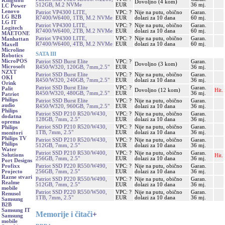
Kingston
Dovoljno (4 kom)
512GB, M.2 NVMe
EUR
36 mj.
LC Power
Lenovo
Patriot VP4300 LITE,
VPC: ?
Nije na putu, obično
Garan.
LG B2B
R7400/W6400, 1TB, M.2 NVMe
EUR
dolazi za 10 dana
60 mj.
LG IT
Patriot VP4300 LITE,
VPC: ?
Nije na putu, obično
Garan.
Logitech
R7400/W6400, 2TB, M.2 NVMe
EUR
dolazi za 10 dana
60 mj.
MAETONE
Patriot VP4300 LITE,
VPC: ?
Nije na putu, obično
Garan.
Manhattan
R7400/W6400, 4TB, M.2 NVMe
EUR
dolazi za 10 dana
60 mj.
Maxell
Microline
SATA III
Robotics
MicroPOS
Patriot SSD Burst Elite
VPC: ?
Garan.
Dovoljno (3 kom)
Microsoft
R450/W320, 120GB, 7mm,2.5"
EUR
36 mj.
NZXT
Patriot SSD Burst Elite
VPC: ?
Nije na putu, obično
Garan.
OKI
R450/W320, 240GB, 7mm,2.5"
EUR
dolazi za 10 dana
36 mj.
Orink
Patriot SSD Burst Elite
VPC: ?
Garan.
Palit
Dovoljno (12 kom)
Hit.
R450/W320, 480GB, 7mm,2.5"
EUR
36 mj.
Patriot
Philips
Patriot SSD Burst Elite
VPC: ?
Nije na putu, obično
Garan.
audio
R450/W320, 960GB, 7mm,2.5"
EUR
dolazi za 10 dana
36 mj.
Philips
Patriot SSD P210 R520/W430,
VPC: ?
Nije na putu, obično
Garan.
dodatna
128GB, 7mm, 2.5"
EUR
dolazi za 10 dana
36 mj.
oprema
Patriot SSD P210 R520/W430,
VPC: ?
Nije na putu, obično
Garan.
Philips
1TB, 7mm, 2.5"
EUR
dolazi za 10 dana
36 mj.
monitori
Philips TV
Patriot SSD P210 R520/W430,
VPC: ?
Nije na putu, obično
Garan.
Philips
512GB, 7mm, 2.5"
EUR
dolazi za 10 dana
36 mj.
Water
Patriot SSD P210 R530/W400,
VPC: ?
Nije na putu, obično
Garan.
Solutions
Hit.
256GB, 7mm, 2.5"
EUR
dolazi za 10 dana
36 mj.
Port Designs
Patriot SSD P220 R550/W490,
VPC: ?
Nije na putu, obično
Garan.
Profixx
256GB, 7mm, 2.5"
EUR
dolazi za 10 dana
36 mj.
Projecto
Razne stvari
Patriot SSD P220 R550/W490,
VPC: ?
Nije na putu, obično
Garan.
Realme
512GB, 7mm, 2.5"
EUR
dolazi za 10 dana
36 mj.
mobile
Patriot SSD P220 R550/W500,
VPC: ?
Nije na putu, obično
Garan.
Renusol
1TB, 7mm, 2.5"
EUR
dolazi za 10 dana
36 mj.
Samsung
B2B
Samsung IT
Memorije i čitači
+
Samsung
mobile