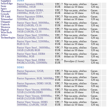
DDR4
Sapphire
SolarEdge
Patriot Signature DDR4,
VPC: ?
Nije na putu, obično
Garan.
Sony
2400Mhz, 16GB
EUR
dolazi za 10 dana
120 mj.
Spire
Patriot Signature DDR4,
VPC: ?
Nije na putu, obično
Garan.
Thermal
2400Mhz, 8GB, CL17
EUR
dolazi za 10 dana
120 mj.
Grizzly
Patriot Signature DDR4,
VPC: ?
Nije na putu, obično
Garan.
TP-Link
3200Mhz, 8GB
EUR
dolazi za 10 dana
120 mj.
Trinasolar
Ubiquiti
Patriot Viper Steel, 3000Mhz,
VPC: ?
Nije na putu, obično
Garan.
Unitech
16GB (2x8GB), CL16
EUR
dolazi za 10 dana
120 mj.
Western
Patriot Viper Steel, 3200Mhz,
VPC: ?
Nije na putu, obično
Garan.
Digital
16GB (2x8GB), CL16
EUR
dolazi za 10 dana
120 mj.
WireTech
Zebra
Patriot Viper Steel, 3200Mhz,
VPC: ?
Nije na putu, obično
Garan.
Technologies
32GB (2x16GB), CL16
EUR
dolazi za 10 dana
120 mj.
Patriot Viper Steel, 3200Mhz,
VPC: ?
Nije na putu, obično
Garan.
8GB CL16
EUR
dolazi za 10 dana
120 mj.
Patriot Viper Steel , 3600Mhz,
VPC: ?
Nije na putu, obično
Garan.
16GB (2x8GB) RGB
EUR
dolazi za 10 dana
120 mj.
Patriot Viper Steel, DDR4
VPC: ?
Nije na putu, obično
Garan.
3600Mhz, 8GB
EUR
dolazi za 10 dana
120 mj.
Patriot Viper Steel, DDR4
VPC: ?
Garan.
Dovoljno (1 kom)
64GB(2x32GB), 3200MHz
EUR
120 mj.
DDR5
Patriot Signature, 32GB,
VPC: ?
Nije na putu, obično
Garan.
5600Mhz
EUR
dolazi za 10 dana
120 mj.
VPC: ?
Nije na putu, obično
Garan.
Patriot Signature, 8GB, 5600Mhz
EUR
dolazi za 10 dana
120 mj.
Patriot Signature, DDR5 16GB,
VPC: ?
Nije na putu, obično
Garan.
5600Mhz
EUR
dolazi za 10 dana
120 mj.
Patriot Viper Venom, 6000Mhz,
VPC: ?
Nije na putu, obično
Garan.
32GB (2x16GB) DDR5
EUR
dolazi za 10 dana
120 mj.
Patriot Viper Venom, 6000Mhz,
VPC: ?
Nije na putu, obično
Garan.
64GB (2x32GB) DDR5
EUR
dolazi za 10 dana
120 mj.
Patriot Viper Venom, DDR5
VPC: ?
Nije na putu, obično
Garan.
5600Mhz, (2x8GB), 16GB
EUR
dolazi za 10 dana
120 mj.