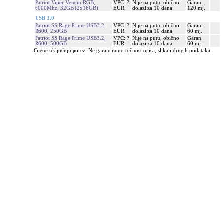
Patriot Viper Venom RGB,
VPC: ?
Nije na putu, obično
Garan.
6000Mhz, 32GB (2x16GB)
EUR
dolazi za 10 dana
120 mj.
USB 3.0
Patriot SS Rage Prime USB3.2,
VPC: ?
Nije na putu, obično
Garan.
R600, 250GB
EUR
dolazi za 10 dana
60 mj.
Patriot SS Rage Prime USB3.2,
VPC: ?
Nije na putu, obično
Garan.
R600, 500GB
EUR
dolazi za 10 dana
60 mj.
Cijene uključuju porez. Ne garantiramo točnost opisa, slika i drugih podataka.