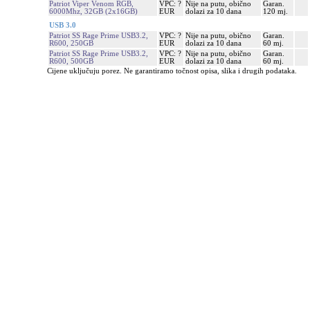
Patriot Viper Venom RGB,
VPC: ?
Nije na putu, obično
Garan.
6000Mhz, 32GB (2x16GB)
EUR
dolazi za 10 dana
120 mj.
USB 3.0
Patriot SS Rage Prime USB3.2,
VPC: ?
Nije na putu, obično
Garan.
R600, 250GB
EUR
dolazi za 10 dana
60 mj.
Patriot SS Rage Prime USB3.2,
VPC: ?
Nije na putu, obično
Garan.
R600, 500GB
EUR
dolazi za 10 dana
60 mj.
Cijene uključuju porez. Ne garantiramo točnost opisa, slika i drugih podataka.