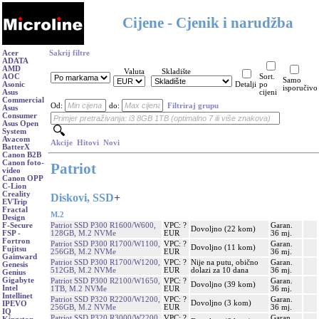
Cijene - Cjenik i narudžba
Acer
Sakrij filtre
ADATA
AMD
Valuta
Skladište
AOC
Sort.
Samo
Asonic
Detalji
po
isporučivo
Asus
cijeni
Commercial
Od:
do:
Filtriraj grupu
Asus
Consumer
Asus Open
System
Avacom
Akcije
Hitovi
Novi
BatterX
Canon B2B
Canon foto-
Patriot
video
Canon OPP
C-Lion
Creality
Diskovi, SSD
+
EVTrip
Fractal
M.2
Design
Patriot SSD P300 R1600/W600,
VPC: ?
Garan.
F-Secure
Dovoljno (22 kom)
128GB, M.2 NVMe
EUR
36 mj.
FSP -
Fortron
Patriot SSD P300 R1700/W1100,
VPC: ?
Garan.
Dovoljno (11 kom)
Fujitsu
256GB, M.2 NVMe
EUR
36 mj.
Gainward
Patriot SSD P300 R1700/W1200,
VPC: ?
Nije na putu, obično
Garan.
Genesis
512GB, M.2 NVMe
EUR
dolazi za 10 dana
36 mj.
Genius
Gigabyte
Patriot SSD P300 R2100/W1650,
VPC: ?
Garan.
Dovoljno (39 kom)
Intel
1TB, M.2 NVMe
EUR
36 mj.
Intellinet
Patriot SSD P320 R2200/W1200,
VPC: ?
Garan.
Dovoljno (3 kom)
IPEVO
256GB, M.2 NVMe
EUR
36 mj.
IQ
Patriot SSD P320 R3000/W2200,
VPC: ?
Garan.