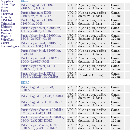
DDR4
Sapphire
SolarEdge
Patriot Signature DDR4,
VPC: ?
Nije na putu, obično
Garan.
Sony
2400Mhz, 16GB
EUR
dolazi za 10 dana
120 mj.
Spire
Patriot Signature DDR4,
VPC: ?
Nije na putu, obično
Garan.
Thermal
2400Mhz, 8GB, CL17
EUR
dolazi za 10 dana
120 mj.
Grizzly
Patriot Signature DDR4,
VPC: ?
Nije na putu, obično
Garan.
TP-Link
3200Mhz, 8GB
EUR
dolazi za 10 dana
120 mj.
Trinasolar
Ubiquiti
Patriot Viper Steel, 3000Mhz,
VPC: ?
Nije na putu, obično
Garan.
Unitech
16GB (2x8GB), CL16
EUR
dolazi za 10 dana
120 mj.
Western
Patriot Viper Steel, 3200Mhz,
VPC: ?
Nije na putu, obično
Garan.
Digital
16GB (2x8GB), CL16
EUR
dolazi za 10 dana
120 mj.
WireTech
Zebra
Patriot Viper Steel, 3200Mhz,
VPC: ?
Nije na putu, obično
Garan.
Technologies
32GB (2x16GB), CL16
EUR
dolazi za 10 dana
120 mj.
Patriot Viper Steel, 3200Mhz,
VPC: ?
Nije na putu, obično
Garan.
8GB CL16
EUR
dolazi za 10 dana
120 mj.
Patriot Viper Steel , 3600Mhz,
VPC: ?
Nije na putu, obično
Garan.
16GB (2x8GB) RGB
EUR
dolazi za 10 dana
120 mj.
Patriot Viper Steel, DDR4
VPC: ?
Nije na putu, obično
Garan.
3600Mhz, 8GB
EUR
dolazi za 10 dana
120 mj.
Patriot Viper Steel, DDR4
VPC: ?
Garan.
Dovoljno (1 kom)
64GB(2x32GB), 3200MHz
EUR
120 mj.
DDR5
Patriot Signature, 32GB,
VPC: ?
Nije na putu, obično
Garan.
5600Mhz
EUR
dolazi za 10 dana
120 mj.
VPC: ?
Nije na putu, obično
Garan.
Patriot Signature, 8GB, 5600Mhz
EUR
dolazi za 10 dana
120 mj.
Patriot Signature, DDR5 16GB,
VPC: ?
Nije na putu, obično
Garan.
5600Mhz
EUR
dolazi za 10 dana
120 mj.
Patriot Viper Venom, 6000Mhz,
VPC: ?
Nije na putu, obično
Garan.
32GB (2x16GB) DDR5
EUR
dolazi za 10 dana
120 mj.
Patriot Viper Venom, 6000Mhz,
VPC: ?
Nije na putu, obično
Garan.
64GB (2x32GB) DDR5
EUR
dolazi za 10 dana
120 mj.
Patriot Viper Venom, DDR5
VPC: ?
Nije na putu, obično
Garan.
5600Mhz, (2x8GB), 16GB
EUR
dolazi za 10 dana
120 mj.