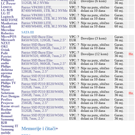
Kingston
Dovoljno (6 kom)
512GB, M.2 NVMe
EUR
36 mj.
LC Power
Lenovo
Patriot VP4300 LITE,
VPC: ?
Nije na putu, obično
Garan.
LG B2B
R7400/W6400, 1TB, M.2 NVMe
EUR
dolazi za 10 dana
60 mj.
LG IT
Patriot VP4300 LITE,
VPC: ?
Nije na putu, obično
Garan.
Logitech
R7400/W6400, 2TB, M.2 NVMe
EUR
dolazi za 10 dana
60 mj.
MAETONE
Patriot VP4300 LITE,
VPC: ?
Nije na putu, obično
Garan.
Manhattan
R7400/W6400, 4TB, M.2 NVMe
EUR
dolazi za 10 dana
60 mj.
Maxell
Microline
SATA III
Robotics
MicroPOS
Patriot SSD Burst Elite
VPC: ?
Garan.
Dovoljno (3 kom)
Microsoft
R450/W320, 120GB, 7mm,2.5"
EUR
36 mj.
NZXT
Patriot SSD Burst Elite
VPC: ?
Nije na putu, obično
Garan.
OKI
R450/W320, 240GB, 7mm,2.5"
EUR
dolazi za 10 dana
36 mj.
Orink
Patriot SSD Burst Elite
VPC: ?
Garan.
Palit
Dovoljno (12 kom)
Hit.
R450/W320, 480GB, 7mm,2.5"
EUR
36 mj.
Patriot
Philips
Patriot SSD Burst Elite
VPC: ?
Nije na putu, obično
Garan.
audio
R450/W320, 960GB, 7mm,2.5"
EUR
dolazi za 10 dana
36 mj.
Philips
Patriot SSD P210 R520/W430,
VPC: ?
Nije na putu, obično
Garan.
dodatna
128GB, 7mm, 2.5"
EUR
dolazi za 10 dana
36 mj.
oprema
Patriot SSD P210 R520/W430,
VPC: ?
Nije na putu, obično
Garan.
Philips
1TB, 7mm, 2.5"
EUR
dolazi za 10 dana
36 mj.
monitori
Philips TV
Patriot SSD P210 R520/W430,
VPC: ?
Nije na putu, obično
Garan.
Philips
512GB, 7mm, 2.5"
EUR
dolazi za 10 dana
36 mj.
Water
Patriot SSD P210 R530/W400,
VPC: ?
Nije na putu, obično
Garan.
Solutions
Hit.
256GB, 7mm, 2.5"
EUR
dolazi za 10 dana
36 mj.
Port Designs
Patriot SSD P220 R550/W490,
VPC: ?
Nije na putu, obično
Garan.
Profixx
256GB, 7mm, 2.5"
EUR
dolazi za 10 dana
36 mj.
Projecto
Razne stvari
Patriot SSD P220 R550/W490,
VPC: ?
Nije na putu, obično
Garan.
Realme
512GB, 7mm, 2.5"
EUR
dolazi za 10 dana
36 mj.
mobile
Patriot SSD P220 R550/W500,
VPC: ?
Nije na putu, obično
Garan.
Renusol
1TB, 7mm, 2.5"
EUR
dolazi za 10 dana
36 mj.
Samsung
B2B
Samsung IT
Memorije i čitači
+
Samsung
mobile