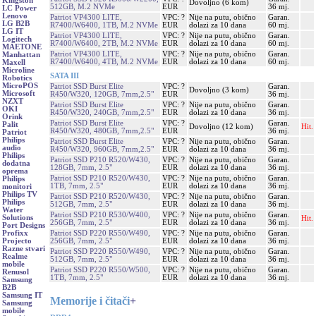
Kingston
Dovoljno (6 kom)
512GB, M.2 NVMe
EUR
36 mj.
LC Power
Lenovo
Patriot VP4300 LITE,
VPC: ?
Nije na putu, obično
Garan.
LG B2B
R7400/W6400, 1TB, M.2 NVMe
EUR
dolazi za 10 dana
60 mj.
LG IT
Patriot VP4300 LITE,
VPC: ?
Nije na putu, obično
Garan.
Logitech
R7400/W6400, 2TB, M.2 NVMe
EUR
dolazi za 10 dana
60 mj.
MAETONE
Patriot VP4300 LITE,
VPC: ?
Nije na putu, obično
Garan.
Manhattan
R7400/W6400, 4TB, M.2 NVMe
EUR
dolazi za 10 dana
60 mj.
Maxell
Microline
SATA III
Robotics
MicroPOS
Patriot SSD Burst Elite
VPC: ?
Garan.
Dovoljno (3 kom)
Microsoft
R450/W320, 120GB, 7mm,2.5"
EUR
36 mj.
NZXT
Patriot SSD Burst Elite
VPC: ?
Nije na putu, obično
Garan.
OKI
R450/W320, 240GB, 7mm,2.5"
EUR
dolazi za 10 dana
36 mj.
Orink
Patriot SSD Burst Elite
VPC: ?
Garan.
Palit
Dovoljno (12 kom)
Hit.
R450/W320, 480GB, 7mm,2.5"
EUR
36 mj.
Patriot
Philips
Patriot SSD Burst Elite
VPC: ?
Nije na putu, obično
Garan.
audio
R450/W320, 960GB, 7mm,2.5"
EUR
dolazi za 10 dana
36 mj.
Philips
Patriot SSD P210 R520/W430,
VPC: ?
Nije na putu, obično
Garan.
dodatna
128GB, 7mm, 2.5"
EUR
dolazi za 10 dana
36 mj.
oprema
Patriot SSD P210 R520/W430,
VPC: ?
Nije na putu, obično
Garan.
Philips
1TB, 7mm, 2.5"
EUR
dolazi za 10 dana
36 mj.
monitori
Philips TV
Patriot SSD P210 R520/W430,
VPC: ?
Nije na putu, obično
Garan.
Philips
512GB, 7mm, 2.5"
EUR
dolazi za 10 dana
36 mj.
Water
Patriot SSD P210 R530/W400,
VPC: ?
Nije na putu, obično
Garan.
Solutions
Hit.
256GB, 7mm, 2.5"
EUR
dolazi za 10 dana
36 mj.
Port Designs
Patriot SSD P220 R550/W490,
VPC: ?
Nije na putu, obično
Garan.
Profixx
256GB, 7mm, 2.5"
EUR
dolazi za 10 dana
36 mj.
Projecto
Razne stvari
Patriot SSD P220 R550/W490,
VPC: ?
Nije na putu, obično
Garan.
Realme
512GB, 7mm, 2.5"
EUR
dolazi za 10 dana
36 mj.
mobile
Patriot SSD P220 R550/W500,
VPC: ?
Nije na putu, obično
Garan.
Renusol
1TB, 7mm, 2.5"
EUR
dolazi za 10 dana
36 mj.
Samsung
B2B
Samsung IT
Memorije i čitači
+
Samsung
mobile