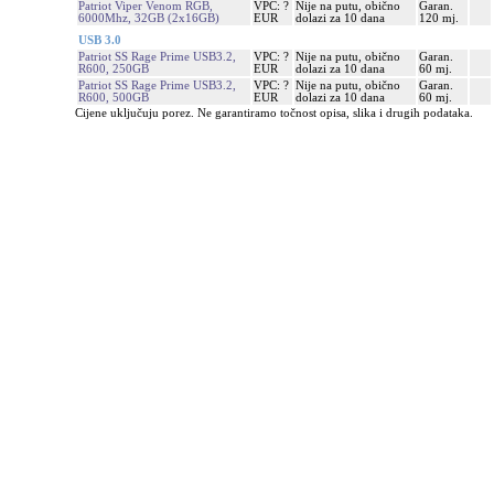
Patriot Viper Venom RGB,
VPC: ?
Nije na putu, obično
Garan.
6000Mhz, 32GB (2x16GB)
EUR
dolazi za 10 dana
120 mj.
USB 3.0
Patriot SS Rage Prime USB3.2,
VPC: ?
Nije na putu, obično
Garan.
R600, 250GB
EUR
dolazi za 10 dana
60 mj.
Patriot SS Rage Prime USB3.2,
VPC: ?
Nije na putu, obično
Garan.
R600, 500GB
EUR
dolazi za 10 dana
60 mj.
Cijene uključuju porez. Ne garantiramo točnost opisa, slika i drugih podataka.