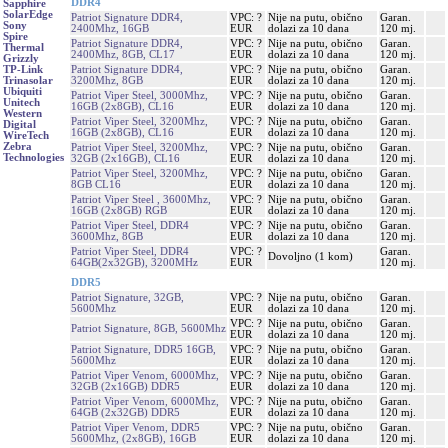
DDR4
Sapphire
SolarEdge
Patriot Signature DDR4,
VPC: ?
Nije na putu, obično
Garan.
Sony
2400Mhz, 16GB
EUR
dolazi za 10 dana
120 mj.
Spire
Patriot Signature DDR4,
VPC: ?
Nije na putu, obično
Garan.
Thermal
2400Mhz, 8GB, CL17
EUR
dolazi za 10 dana
120 mj.
Grizzly
Patriot Signature DDR4,
VPC: ?
Nije na putu, obično
Garan.
TP-Link
3200Mhz, 8GB
EUR
dolazi za 10 dana
120 mj.
Trinasolar
Ubiquiti
Patriot Viper Steel, 3000Mhz,
VPC: ?
Nije na putu, obično
Garan.
Unitech
16GB (2x8GB), CL16
EUR
dolazi za 10 dana
120 mj.
Western
Patriot Viper Steel, 3200Mhz,
VPC: ?
Nije na putu, obično
Garan.
Digital
16GB (2x8GB), CL16
EUR
dolazi za 10 dana
120 mj.
WireTech
Zebra
Patriot Viper Steel, 3200Mhz,
VPC: ?
Nije na putu, obično
Garan.
Technologies
32GB (2x16GB), CL16
EUR
dolazi za 10 dana
120 mj.
Patriot Viper Steel, 3200Mhz,
VPC: ?
Nije na putu, obično
Garan.
8GB CL16
EUR
dolazi za 10 dana
120 mj.
Patriot Viper Steel , 3600Mhz,
VPC: ?
Nije na putu, obično
Garan.
16GB (2x8GB) RGB
EUR
dolazi za 10 dana
120 mj.
Patriot Viper Steel, DDR4
VPC: ?
Nije na putu, obično
Garan.
3600Mhz, 8GB
EUR
dolazi za 10 dana
120 mj.
Patriot Viper Steel, DDR4
VPC: ?
Garan.
Dovoljno (1 kom)
64GB(2x32GB), 3200MHz
EUR
120 mj.
DDR5
Patriot Signature, 32GB,
VPC: ?
Nije na putu, obično
Garan.
5600Mhz
EUR
dolazi za 10 dana
120 mj.
VPC: ?
Nije na putu, obično
Garan.
Patriot Signature, 8GB, 5600Mhz
EUR
dolazi za 10 dana
120 mj.
Patriot Signature, DDR5 16GB,
VPC: ?
Nije na putu, obično
Garan.
5600Mhz
EUR
dolazi za 10 dana
120 mj.
Patriot Viper Venom, 6000Mhz,
VPC: ?
Nije na putu, obično
Garan.
32GB (2x16GB) DDR5
EUR
dolazi za 10 dana
120 mj.
Patriot Viper Venom, 6000Mhz,
VPC: ?
Nije na putu, obično
Garan.
64GB (2x32GB) DDR5
EUR
dolazi za 10 dana
120 mj.
Patriot Viper Venom, DDR5
VPC: ?
Nije na putu, obično
Garan.
5600Mhz, (2x8GB), 16GB
EUR
dolazi za 10 dana
120 mj.