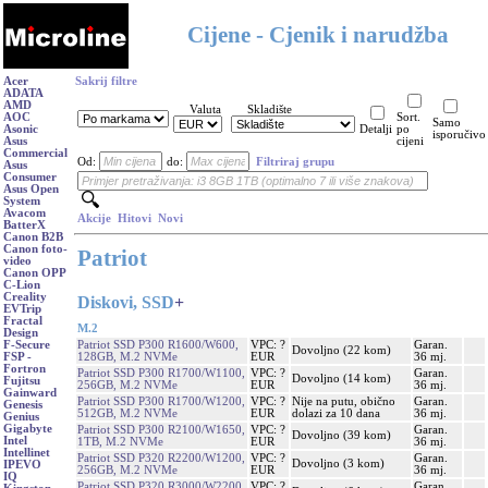
Cijene - Cjenik i narudžba
Acer
Sakrij filtre
ADATA
AMD
Valuta
Skladište
AOC
Sort.
Samo
Asonic
Detalji
po
isporučivo
Asus
cijeni
Commercial
Od:
do:
Filtriraj grupu
Asus
Consumer
Asus Open
System
Avacom
Akcije
Hitovi
Novi
BatterX
Canon B2B
Canon foto-
Patriot
video
Canon OPP
C-Lion
Creality
Diskovi, SSD
+
EVTrip
Fractal
M.2
Design
Patriot SSD P300 R1600/W600,
VPC: ?
Garan.
F-Secure
Dovoljno (22 kom)
128GB, M.2 NVMe
EUR
36 mj.
FSP -
Fortron
Patriot SSD P300 R1700/W1100,
VPC: ?
Garan.
Dovoljno (14 kom)
Fujitsu
256GB, M.2 NVMe
EUR
36 mj.
Gainward
Patriot SSD P300 R1700/W1200,
VPC: ?
Nije na putu, obično
Garan.
Genesis
512GB, M.2 NVMe
EUR
dolazi za 10 dana
36 mj.
Genius
Gigabyte
Patriot SSD P300 R2100/W1650,
VPC: ?
Garan.
Dovoljno (39 kom)
Intel
1TB, M.2 NVMe
EUR
36 mj.
Intellinet
Patriot SSD P320 R2200/W1200,
VPC: ?
Garan.
Dovoljno (3 kom)
IPEVO
256GB, M.2 NVMe
EUR
36 mj.
IQ
Patriot SSD P320 R3000/W2200,
VPC: ?
Garan.