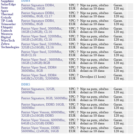
DDR4
Sapphire
SolarEdge
Patriot Signature DDR4,
VPC: ?
Nije na putu, obično
Garan.
Sony
2400Mhz, 16GB
EUR
dolazi za 10 dana
120 mj.
Spire
Patriot Signature DDR4,
VPC: ?
Nije na putu, obično
Garan.
Thermal
2400Mhz, 8GB, CL17
EUR
dolazi za 10 dana
120 mj.
Grizzly
Patriot Signature DDR4,
VPC: ?
Nije na putu, obično
Garan.
TP-Link
3200Mhz, 8GB
EUR
dolazi za 10 dana
120 mj.
Trinasolar
Ubiquiti
Patriot Viper Steel, 3000Mhz,
VPC: ?
Nije na putu, obično
Garan.
Unitech
16GB (2x8GB), CL16
EUR
dolazi za 10 dana
120 mj.
Western
Patriot Viper Steel, 3200Mhz,
VPC: ?
Nije na putu, obično
Garan.
Digital
16GB (2x8GB), CL16
EUR
dolazi za 10 dana
120 mj.
WireTech
Zebra
Patriot Viper Steel, 3200Mhz,
VPC: ?
Nije na putu, obično
Garan.
Technologies
32GB (2x16GB), CL16
EUR
dolazi za 10 dana
120 mj.
Patriot Viper Steel, 3200Mhz,
VPC: ?
Nije na putu, obično
Garan.
8GB CL16
EUR
dolazi za 10 dana
120 mj.
Patriot Viper Steel , 3600Mhz,
VPC: ?
Nije na putu, obično
Garan.
16GB (2x8GB) RGB
EUR
dolazi za 10 dana
120 mj.
Patriot Viper Steel, DDR4
VPC: ?
Nije na putu, obično
Garan.
3600Mhz, 8GB
EUR
dolazi za 10 dana
120 mj.
Patriot Viper Steel, DDR4
VPC: ?
Garan.
Dovoljno (1 kom)
64GB(2x32GB), 3200MHz
EUR
120 mj.
DDR5
Patriot Signature, 32GB,
VPC: ?
Nije na putu, obično
Garan.
5600Mhz
EUR
dolazi za 10 dana
120 mj.
VPC: ?
Nije na putu, obično
Garan.
Patriot Signature, 8GB, 5600Mhz
EUR
dolazi za 10 dana
120 mj.
Patriot Signature, DDR5 16GB,
VPC: ?
Nije na putu, obično
Garan.
5600Mhz
EUR
dolazi za 10 dana
120 mj.
Patriot Viper Venom, 6000Mhz,
VPC: ?
Nije na putu, obično
Garan.
32GB (2x16GB) DDR5
EUR
dolazi za 10 dana
120 mj.
Patriot Viper Venom, 6000Mhz,
VPC: ?
Nije na putu, obično
Garan.
64GB (2x32GB) DDR5
EUR
dolazi za 10 dana
120 mj.
Patriot Viper Venom, DDR5
VPC: ?
Nije na putu, obično
Garan.
5600Mhz, (2x8GB), 16GB
EUR
dolazi za 10 dana
120 mj.