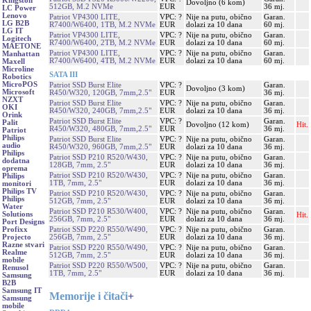
Kingston
Dovoljno (6 kom)
512GB, M.2 NVMe
EUR
36 mj.
LC Power
Lenovo
Patriot VP4300 LITE,
VPC: ?
Nije na putu, obično
Garan.
LG B2B
R7400/W6400, 1TB, M.2 NVMe
EUR
dolazi za 10 dana
60 mj.
LG IT
Patriot VP4300 LITE,
VPC: ?
Nije na putu, obično
Garan.
Logitech
R7400/W6400, 2TB, M.2 NVMe
EUR
dolazi za 10 dana
60 mj.
MAETONE
Patriot VP4300 LITE,
VPC: ?
Nije na putu, obično
Garan.
Manhattan
R7400/W6400, 4TB, M.2 NVMe
EUR
dolazi za 10 dana
60 mj.
Maxell
Microline
SATA III
Robotics
MicroPOS
Patriot SSD Burst Elite
VPC: ?
Garan.
Dovoljno (3 kom)
Microsoft
R450/W320, 120GB, 7mm,2.5"
EUR
36 mj.
NZXT
Patriot SSD Burst Elite
VPC: ?
Nije na putu, obično
Garan.
OKI
R450/W320, 240GB, 7mm,2.5"
EUR
dolazi za 10 dana
36 mj.
Orink
Patriot SSD Burst Elite
VPC: ?
Garan.
Palit
Dovoljno (12 kom)
Hit.
R450/W320, 480GB, 7mm,2.5"
EUR
36 mj.
Patriot
Philips
Patriot SSD Burst Elite
VPC: ?
Nije na putu, obično
Garan.
audio
R450/W320, 960GB, 7mm,2.5"
EUR
dolazi za 10 dana
36 mj.
Philips
Patriot SSD P210 R520/W430,
VPC: ?
Nije na putu, obično
Garan.
dodatna
128GB, 7mm, 2.5"
EUR
dolazi za 10 dana
36 mj.
oprema
Patriot SSD P210 R520/W430,
VPC: ?
Nije na putu, obično
Garan.
Philips
1TB, 7mm, 2.5"
EUR
dolazi za 10 dana
36 mj.
monitori
Philips TV
Patriot SSD P210 R520/W430,
VPC: ?
Nije na putu, obično
Garan.
Philips
512GB, 7mm, 2.5"
EUR
dolazi za 10 dana
36 mj.
Water
Patriot SSD P210 R530/W400,
VPC: ?
Nije na putu, obično
Garan.
Solutions
Hit.
256GB, 7mm, 2.5"
EUR
dolazi za 10 dana
36 mj.
Port Designs
Patriot SSD P220 R550/W490,
VPC: ?
Nije na putu, obično
Garan.
Profixx
256GB, 7mm, 2.5"
EUR
dolazi za 10 dana
36 mj.
Projecto
Razne stvari
Patriot SSD P220 R550/W490,
VPC: ?
Nije na putu, obično
Garan.
Realme
512GB, 7mm, 2.5"
EUR
dolazi za 10 dana
36 mj.
mobile
Patriot SSD P220 R550/W500,
VPC: ?
Nije na putu, obično
Garan.
Renusol
1TB, 7mm, 2.5"
EUR
dolazi za 10 dana
36 mj.
Samsung
B2B
Samsung IT
Memorije i čitači
+
Samsung
mobile