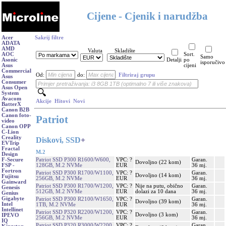
Cijene - Cjenik i narudžba
Acer
Sakrij filtre
ADATA
AMD
Valuta
Skladište
AOC
Sort.
Samo
Asonic
Detalji
po
isporučivo
Asus
cijeni
Commercial
Od:
do:
Filtriraj grupu
Asus
Consumer
Asus Open
System
Avacom
Akcije
Hitovi
Novi
BatterX
Canon B2B
Canon foto-
Patriot
video
Canon OPP
C-Lion
Creality
Diskovi, SSD
+
EVTrip
Fractal
M.2
Design
Patriot SSD P300 R1600/W600,
VPC: ?
Garan.
F-Secure
Dovoljno (22 kom)
128GB, M.2 NVMe
EUR
36 mj.
FSP -
Fortron
Patriot SSD P300 R1700/W1100,
VPC: ?
Garan.
Dovoljno (14 kom)
Fujitsu
256GB, M.2 NVMe
EUR
36 mj.
Gainward
Patriot SSD P300 R1700/W1200,
VPC: ?
Nije na putu, obično
Garan.
Genesis
512GB, M.2 NVMe
EUR
dolazi za 10 dana
36 mj.
Genius
Gigabyte
Patriot SSD P300 R2100/W1650,
VPC: ?
Garan.
Dovoljno (39 kom)
Intel
1TB, M.2 NVMe
EUR
36 mj.
Intellinet
Patriot SSD P320 R2200/W1200,
VPC: ?
Garan.
Dovoljno (3 kom)
IPEVO
256GB, M.2 NVMe
EUR
36 mj.
IQ
Patriot SSD P320 R3000/W2200,
VPC: ?
Garan.