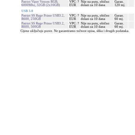
Patriot Viper Venom RGB,
VPC: ?
Nije na putu, obično
Garan.
6000Mhz, 32GB (2x16GB)
EUR
dolazi za 10 dana
120 mj.
USB 3.0
Patriot SS Rage Prime USB3.2,
VPC: ?
Nije na putu, obično
Garan.
R600, 250GB
EUR
dolazi za 10 dana
60 mj.
Patriot SS Rage Prime USB3.2,
VPC: ?
Nije na putu, obično
Garan.
R600, 500GB
EUR
dolazi za 10 dana
60 mj.
Cijene uključuju porez. Ne garantiramo točnost opisa, slika i drugih podataka.