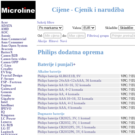
Cijene - Cjenik i narudžba
Acer
Sakrij filtre
ADATA
Valuta
Skladište
AMD
AOC
Asonic
Od:
do:
Filtriraj grupu
Asus Commercial
Akcije
Hitovi
Novi
Asus Consumer
Asus Open System
Avacom
Philips dodatna oprema
BatterX
Canon B2B
Canon foto-video
Canon OPP
Baterije i punjači
+
C-Lion
Creality
Alkalne baterije
EVTrip
Fractal Design
Philips baterija 6LR61E1B, 9V
VPC: ? E
F-Secure
Philips baterije 24xAA+12xAAA, 36 komada
VPC: ? E
FSP - Fortron
Philips baterije AA 16+16, 32 komada
VPC: ? E
Fujitsu
Gainward
Philips baterije AA, 4+2 komada
VPC: ? E
Genesis
Philips baterije AA, 4 komada
VPC: ? E
Genius
Philips baterije AAA 16+16, 32 komada
VPC: ? E
Gigabyte
Intel
Philips baterije AAA, 4+2 komada
VPC: ? E
Intellinet
Philips baterije AAA, 4 komada
VPC: ? E
IPEVO
IQ
Dugmaste baterije
Kingston
Philips baterija CR2025, 3V, 1 komad
VPC: ? E
LC Power
Lenovo
Philips baterija CR2032, 3V, 1 komad
VPC: ? E
LG B2B
Philips baterija CR2032P5, 3V, 5 komada
VPC: ? E
LG IT
Philips baterija CR2032P6, 3V, 6 komada
VPC: ? E
Logitech