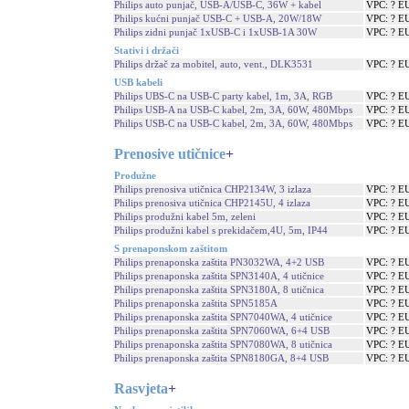
Philips auto punjač, USB-A/USB-C, 36W + kabel
VPC: ? E
Philips kućni punjač USB-C + USB-A, 20W/18W
VPC: ? E
Philips zidni punjač 1xUSB-C i 1xUSB-1A 30W
VPC: ? E
Stativi i držači
Philips držač za mobitel, auto, vent., DLK3531
VPC: ? E
USB kabeli
Philips UBS-C na USB-C party kabel, 1m, 3A, RGB
VPC: ? E
Philips USB-A na USB-C kabel, 2m, 3A, 60W, 480Mbps
VPC: ? E
Philips USB-C na USB-C kabel, 2m, 3A, 60W, 480Mbps
VPC: ? E
Prenosive utičnice
+
Produžne
Philips prenosiva utičnica CHP2134W, 3 izlaza
VPC: ? E
Philips prenosiva utičnica CHP2145U, 4 izlaza
VPC: ? E
Philips produžni kabel 5m, zeleni
VPC: ? E
Philips produžni kabel s prekidačem,4U, 5m, IP44
VPC: ? E
S prenaponskom zaštitom
Philips prenaponska zaštita PN3032WA, 4+2 USB
VPC: ? E
Philips prenaponska zaštita SPN3140A, 4 utičnice
VPC: ? E
Philips prenaponska zaštita SPN3180A, 8 utičnica
VPC: ? E
Philips prenaponska zaštita SPN5185A
VPC: ? E
Philips prenaponska zaštita SPN7040WA, 4 utičnice
VPC: ? E
Philips prenaponska zaštita SPN7060WA, 6+4 USB
VPC: ? E
Philips prenaponska zaštita SPN7080WA, 8 utičnica
VPC: ? E
Philips prenaponska zaštita SPN8180GA, 8+4 USB
VPC: ? E
Rasvjeta
+