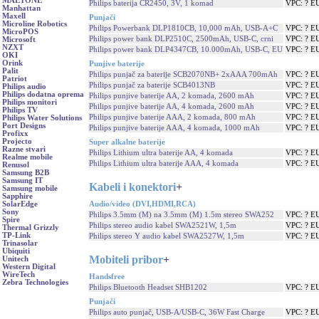
MAETONE
Philips baterija CR2450, 3V, 1 komad
VPC: ? E
Manhattan
Maxell
Punjači
Microline Robotics
Philips Powerbank DLP1810CB, 10,000 mAh, USB-A+C
VPC: ? E
MicroPOS
Philips power bank DLP2510C, 2500mAh, USB-C, crni
VPC: ? E
Microsoft
NZXT
Philips power bank DLP4347CB, 10.000mAh, USB-C, EU
VPC: ? E
OKI
Orink
Punjive baterije
Palit
Philips punjač za baterije SCB2070NB+ 2xAAA 700mAh
VPC: ? E
Patriot
Philips punjač za baterije SCB4013NB
VPC: ? E
Philips audio
Philips dodatna oprema
Philips punjive baterije AA, 2 komada, 2600 mAh
VPC: ? E
Philips monitori
Philips punjive baterije AA, 4 komada, 2600 mAh
VPC: ? E
Philips TV
Philips punjive baterije AAA, 2 komada, 800 mAh
VPC: ? E
Philips Water Solutions
Port Designs
Philips punjive baterije AAA, 4 komada, 1000 mAh
VPC: ? E
Profixx
Projecto
Super alkalne baterije
Razne stvari
Philips Lithium ultra baterije AA, 4 komada
VPC: ? E
Realme mobile
Philips Lithium ultra baterije AAA, 4 komada
VPC: ? E
Renusol
Samsung B2B
Samsung IT
Kabeli i konektori
+
Samsung mobile
Sapphire
Audio/video (DVI,HDMI,RCA)
SolarEdge
Sony
Philips 3.5mm (M) na 3.5mm (M) 1.5m stereo SWA252
VPC: ? E
Spire
Philips stereo audio kabel SWA2521W, 1,5m
VPC: ? E
Thermal Grizzly
TP-Link
Philips stereo Y audio kabel SWA2527W, 1,5m
VPC: ? E
Trinasolar
Ubiquiti
Mobiteli pribor
+
Unitech
Western Digital
WireTech
Handsfree
Zebra Technologies
Philips Bluetooth Headset SHB1202
VPC: ? E
Punjači
Philips auto punjač, USB-A/USB-C, 36W Fast Charge
VPC: ? E