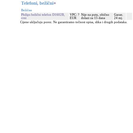
Telefoni, bežični
+
Bežično
Philips bežični telefon D1602B,
VPC: ?
Nije na putu, obično
Garan.
crni
EUR
dolazi za 15 dana
24 mj.
Cijene uključuju porez. Ne garantiramo točnost opisa, slika i drugih podataka.