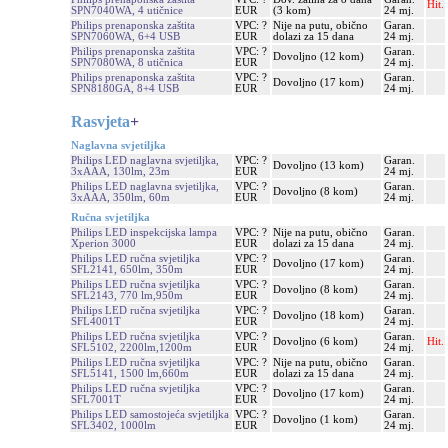
Hit.
SPN7040WA, 4 utičnice
EUR
(3 kom)
24 mj.
Philips prenaponska zaštita
VPC: ?
Nije na putu, obično
Garan.
SPN7060WA, 6+4 USB
EUR
dolazi za 15 dana
24 mj.
Philips prenaponska zaštita
VPC: ?
Garan.
Dovoljno (12 kom)
SPN7080WA, 8 utičnica
EUR
24 mj.
Philips prenaponska zaštita
VPC: ?
Garan.
Dovoljno (17 kom)
SPN8180GA, 8+4 USB
EUR
24 mj.
Rasvjeta
+
Naglavna svjetiljka
Philips LED naglavna svjetiljka,
VPC: ?
Garan.
Dovoljno (13 kom)
3xAAA, 130lm, 23m
EUR
24 mj.
Philips LED naglavna svjetiljka,
VPC: ?
Garan.
Dovoljno (8 kom)
3xAAA, 350lm, 60m
EUR
24 mj.
Ručna svjetiljka
Philips LED inspekcijska lampa
VPC: ?
Nije na putu, obično
Garan.
Xperion 3000
EUR
dolazi za 15 dana
24 mj.
Philips LED ručna svjetiljka
VPC: ?
Garan.
Dovoljno (17 kom)
SFL2141, 650lm, 350m
EUR
24 mj.
Philips LED ručna svjetiljka
VPC: ?
Garan.
Dovoljno (8 kom)
SFL2143, 770 lm,950m
EUR
24 mj.
Philips LED ručna svjetiljka
VPC: ?
Garan.
Dovoljno (18 kom)
SFL4001T
EUR
24 mj.
Philips LED ručna svjetiljka
VPC: ?
Garan.
Dovoljno (6 kom)
Hit.
SFL5102, 2200lm,1200m
EUR
24 mj.
Philips LED ručna svjetiljka
VPC: ?
Nije na putu, obično
Garan.
SFL5141, 1500 lm,660m
EUR
dolazi za 15 dana
24 mj.
Philips LED ručna svjetiljka
VPC: ?
Garan.
Dovoljno (17 kom)
SFL7001T
EUR
24 mj.
Philips LED samostojeća svjetiljka
VPC: ?
Garan.
Dovoljno (1 kom)
SFL3402, 1000lm
EUR
24 mj.