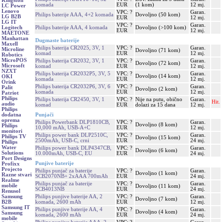
Kingston
komada
EUR
(1 kom)
12 mj.
LC Power
Lenovo
VPC: ?
Garan.
Philips baterije AAA, 4+2 komada
Dovoljno (50 kom)
LG B2B
EUR
12 mj.
LG IT
VPC: ?
Garan.
Philips baterije AAA, 4 komada
Dovoljno (>100 kom)
Logitech
EUR
12 mj.
MAETONE
Manhattan
Dugmaste baterije
Maxell
Philips baterija CR2025, 3V, 1
VPC: ?
Garan.
Microline
Dovoljno (71 kom)
komad
EUR
12 mj.
Robotics
MicroPOS
Philips baterija CR2032, 3V, 1
VPC: ?
Garan.
Dovoljno (72 kom)
Microsoft
komad
EUR
12 mj.
NZXT
Philips baterija CR2032P5, 3V, 5
VPC: ?
Garan.
Dovoljno (14 kom)
OKI
komada
EUR
12 mj.
Orink
Philips baterija CR2032P6, 3V, 6
VPC: ?
Garan.
Palit
Dovoljno (2 kom)
komada
EUR
12 mj.
Patriot
Philips
Philips baterija CR2450, 3V, 1
VPC: ?
Nije na putu, obično
Garan.
Hit.
audio
komad
EUR
dolazi za 15 dana
12 mj.
Philips
Punjači
dodatna
oprema
Philips Powerbank DLP1810CB,
VPC: ?
Garan.
Dovoljno (8 kom)
Philips
10,000 mAh, USB-A+C
EUR
12 mj.
monitori
Philips power bank DLP2510C,
VPC: ?
Garan.
Philips TV
Dovoljno (15 kom)
2500mAh, USB-C, crni
EUR
24 mj.
Philips
Water
Philips power bank DLP4347CB,
VPC: ?
Garan.
Dovoljno (6 kom)
Solutions
10.000mAh, USB-C, EU
EUR
24 mj.
Port Designs
Punjive baterije
Profixx
Projecto
Philips punjač za baterije
VPC: ?
Garan.
Dovoljno (1 kom)
Razne stvari
SCB2070NB+ 2xAAA 700mAh
EUR
24 mj.
Realme
Philips punjač za baterije
VPC: ?
Garan.
mobile
Dovoljno (11 kom)
SCB4013NB
EUR
24 mj.
Renusol
Philips punjive baterije AA, 2
VPC: ?
Garan.
Samsung
Dovoljno (7 kom)
komada, 2600 mAh
EUR
12 mj.
B2B
Samsung IT
Philips punjive baterije AA, 4
VPC: ?
Garan.
Dovoljno (4 kom)
Samsung
komada, 2600 mAh
EUR
24 mj.
mobile