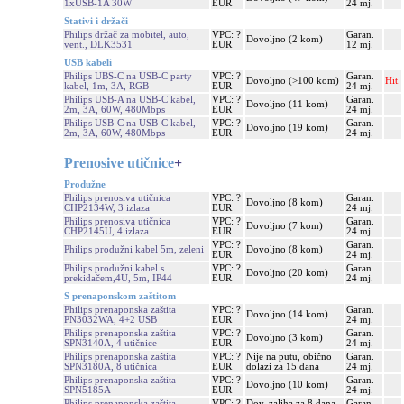
1xUSB-1A 30W
EUR
24 mj.
Stativi i držači
Philips držač za mobitel, auto,
VPC: ?
Garan.
Dovoljno (2 kom)
vent., DLK3531
EUR
12 mj.
USB kabeli
Philips UBS-C na USB-C party
VPC: ?
Garan.
Dovoljno (>100 kom)
Hit.
kabel, 1m, 3A, RGB
EUR
24 mj.
Philips USB-A na USB-C kabel,
VPC: ?
Garan.
Dovoljno (11 kom)
2m, 3A, 60W, 480Mbps
EUR
24 mj.
Philips USB-C na USB-C kabel,
VPC: ?
Garan.
Dovoljno (19 kom)
2m, 3A, 60W, 480Mbps
EUR
24 mj.
Prenosive utičnice
+
Produžne
Philips prenosiva utičnica
VPC: ?
Garan.
Dovoljno (8 kom)
CHP2134W, 3 izlaza
EUR
24 mj.
Philips prenosiva utičnica
VPC: ?
Garan.
Dovoljno (7 kom)
CHP2145U, 4 izlaza
EUR
24 mj.
VPC: ?
Garan.
Philips produžni kabel 5m, zeleni
Dovoljno (8 kom)
EUR
24 mj.
Philips produžni kabel s
VPC: ?
Garan.
Dovoljno (20 kom)
prekidačem,4U, 5m, IP44
EUR
24 mj.
S prenaponskom zaštitom
Philips prenaponska zaštita
VPC: ?
Garan.
Dovoljno (14 kom)
PN3032WA, 4+2 USB
EUR
24 mj.
Philips prenaponska zaštita
VPC: ?
Garan.
Dovoljno (3 kom)
SPN3140A, 4 utičnice
EUR
24 mj.
Philips prenaponska zaštita
VPC: ?
Nije na putu, obično
Garan.
SPN3180A, 8 utičnica
EUR
dolazi za 15 dana
24 mj.
Philips prenaponska zaštita
VPC: ?
Garan.
Dovoljno (10 kom)
SPN5185A
EUR
24 mj.
Philips prenaponska zaštita
VPC: ?
Dov. zaliha za 8 dana
Garan.