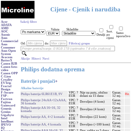
Cijene - Cjenik i narudžba
Acer
Sakrij filtre
ADATA
AMD
Valuta
Skladište
AOC
Sort.
Samo
Asonic
Detalji
po
isporučivo
Asus
cijeni
Commercial
Od:
do:
Filtriraj grupu
Asus
Consumer
Asus Open
System
Avacom
Akcije
Hitovi
Novi
BatterX
Canon B2B
Canon foto-
Philips dodatna oprema
video
Canon OPP
C-Lion
Creality
Baterije i punjači
+
EVTrip
Fractal
Alkalne baterije
Design
VPC: ?
Nije na putu, obično
Garan.
F-Secure
Philips baterija 6LR61E1B, 9V
Hit.
EUR
dolazi za 15 dana
12 mj.
FSP -
Fortron
Philips baterije 24xAA+12xAAA,
VPC: ?
Garan.
Dovoljno (4 kom)
Fujitsu
36 komada
EUR
12 mj.
Gainward
Philips baterije AA 16+16, 32
VPC: ?
Garan.
Genesis
Dovoljno (4 kom)
komada
EUR
12 mj.
Genius
Gigabyte
VPC: ?
Garan.
Philips baterije AA, 4+2 komada
Dovoljno (22 kom)
Intel
EUR
12 mj.
Intellinet
VPC: ?
Garan.
Philips baterije AA, 4 komada
Dovoljno (>100 kom)
IPEVO
EUR
12 mj.
IQ
Philips baterije AAA 16+16, 32
VPC: ?
Dov. zaliha za 5 dana
Garan.