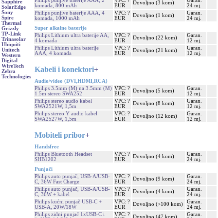
Philips punjive baterije AAA, 2
VPC: ?
Garan.
Sapphire
Dovoljno (3 kom)
komada, 800 mAh
EUR
24 mj.
SolarEdge
Sony
Philips punjive baterije AAA, 4
VPC: ?
Garan.
Dovoljno (1 kom)
Spire
komada, 1000 mAh
EUR
24 mj.
Thermal
Super alkalne baterije
Grizzly
TP-Link
Philips Lithium ultra baterije AA,
VPC: ?
Garan.
Dovoljno (22 kom)
Trinasolar
4 komada
EUR
12 mj.
Ubiquiti
Philips Lithium ultra baterije
VPC: ?
Garan.
Unitech
Dovoljno (21 kom)
AAA, 4 komada
EUR
12 mj.
Western
Digital
WireTech
Kabeli i konektori
+
Zebra
Technologies
Audio/video (DVI,HDMI,RCA)
Philips 3.5mm (M) na 3.5mm (M)
VPC: ?
Garan.
Dovoljno (5 kom)
1.5m stereo SWA252
EUR
12 mj.
Philips stereo audio kabel
VPC: ?
Garan.
Dovoljno (8 kom)
SWA2521W, 1,5m
EUR
12 mj.
Philips stereo Y audio kabel
VPC: ?
Garan.
Dovoljno (12 kom)
SWA2527W, 1,5m
EUR
12 mj.
Mobiteli pribor
+
Handsfree
Philips Bluetooth Headset
VPC: ?
Garan.
Dovoljno (4 kom)
SHB1202
EUR
24 mj.
Punjači
Philips auto punjač, USB-A/USB-
VPC: ?
Garan.
Dovoljno (9 kom)
C, 36W Fast Charge
EUR
24 mj.
Philips auto punjač, USB-A/USB-
VPC: ?
Garan.
Dovoljno (4 kom)
C, 36W + kabel
EUR
24 mj.
Philips kućni punjač USB-C +
VPC: ?
Garan.
Dovoljno (>100 kom)
USB-A, 20W/18W
EUR
24 mj.
Philips zidni punjač 1xUSB-C i
VPC: ?
Garan.
Dovoljno (47 kom)