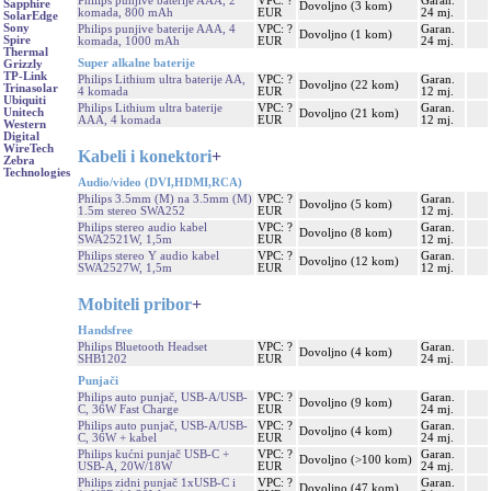
Philips punjive baterije AAA, 2
VPC: ?
Garan.
Sapphire
Dovoljno (3 kom)
komada, 800 mAh
EUR
24 mj.
SolarEdge
Sony
Philips punjive baterije AAA, 4
VPC: ?
Garan.
Dovoljno (1 kom)
Spire
komada, 1000 mAh
EUR
24 mj.
Thermal
Super alkalne baterije
Grizzly
TP-Link
Philips Lithium ultra baterije AA,
VPC: ?
Garan.
Dovoljno (22 kom)
Trinasolar
4 komada
EUR
12 mj.
Ubiquiti
Philips Lithium ultra baterije
VPC: ?
Garan.
Unitech
Dovoljno (21 kom)
AAA, 4 komada
EUR
12 mj.
Western
Digital
WireTech
Kabeli i konektori
+
Zebra
Technologies
Audio/video (DVI,HDMI,RCA)
Philips 3.5mm (M) na 3.5mm (M)
VPC: ?
Garan.
Dovoljno (5 kom)
1.5m stereo SWA252
EUR
12 mj.
Philips stereo audio kabel
VPC: ?
Garan.
Dovoljno (8 kom)
SWA2521W, 1,5m
EUR
12 mj.
Philips stereo Y audio kabel
VPC: ?
Garan.
Dovoljno (12 kom)
SWA2527W, 1,5m
EUR
12 mj.
Mobiteli pribor
+
Handsfree
Philips Bluetooth Headset
VPC: ?
Garan.
Dovoljno (4 kom)
SHB1202
EUR
24 mj.
Punjači
Philips auto punjač, USB-A/USB-
VPC: ?
Garan.
Dovoljno (9 kom)
C, 36W Fast Charge
EUR
24 mj.
Philips auto punjač, USB-A/USB-
VPC: ?
Garan.
Dovoljno (4 kom)
C, 36W + kabel
EUR
24 mj.
Philips kućni punjač USB-C +
VPC: ?
Garan.
Dovoljno (>100 kom)
USB-A, 20W/18W
EUR
24 mj.
Philips zidni punjač 1xUSB-C i
VPC: ?
Garan.
Dovoljno (47 kom)