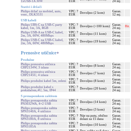
1xUSB-1A 30W
EUR
24 mj.
Stativi i držači
Philips držač za mobitel, auto,
VPC: ?
Garan.
Dovoljno (2 kom)
vent., DLK3531
EUR
12 mj.
USB kabeli
Philips UBS-C na USB-C party
VPC: ?
Garan.
Dovoljno (>100 kom)
Hit.
kabel, 1m, 3A, RGB
EUR
24 mj.
Philips USB-A na USB-C kabel,
VPC: ?
Garan.
Dovoljno (11 kom)
2m, 3A, 60W, 480Mbps
EUR
24 mj.
Philips USB-C na USB-C kabel,
VPC: ?
Garan.
Dovoljno (19 kom)
2m, 3A, 60W, 480Mbps
EUR
24 mj.
Prenosive utičnice
+
Produžne
Philips prenosiva utičnica
VPC: ?
Garan.
Dovoljno (8 kom)
CHP2134W, 3 izlaza
EUR
24 mj.
Philips prenosiva utičnica
VPC: ?
Garan.
Dovoljno (7 kom)
CHP2145U, 4 izlaza
EUR
24 mj.
VPC: ?
Garan.
Philips produžni kabel 5m, zeleni
Dovoljno (8 kom)
EUR
24 mj.
Philips produžni kabel s
VPC: ?
Garan.
Dovoljno (20 kom)
prekidačem,4U, 5m, IP44
EUR
24 mj.
S prenaponskom zaštitom
Philips prenaponska zaštita
VPC: ?
Garan.
Dovoljno (14 kom)
PN3032WA, 4+2 USB
EUR
24 mj.
Philips prenaponska zaštita
VPC: ?
Garan.
Dovoljno (3 kom)
SPN3140A, 4 utičnice
EUR
24 mj.
Philips prenaponska zaštita
VPC: ?
Nije na putu, obično
Garan.
SPN3180A, 8 utičnica
EUR
dolazi za 15 dana
24 mj.
Philips prenaponska zaštita
VPC: ?
Garan.
Dovoljno (10 kom)
SPN5185A
EUR
24 mj.
Philips prenaponska zaštita
VPC: ?
Dov. zaliha za 6 dana
Garan.