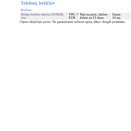
Telefoni, bežični
+
Bežično
Philips bežični telefon D1602B,
VPC: ?
Nije na putu, obično
Garan.
crni
EUR
dolazi za 15 dana
24 mj.
Cijene uključuju porez. Ne garantiramo točnost opisa, slika i drugih podataka.