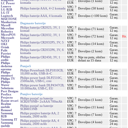
Kingston
Dovoljno (1 kom)
komada
EUR
12 mj.
LC Power
Lenovo
VPC: ?
Garan.
Philips baterije AAA, 4+2 komada
Dovoljno (50 kom)
LG B2B
EUR
12 mj.
LG IT
VPC: ?
Garan.
Philips baterije AAA, 4 komada
Dovoljno (>100 kom)
Logitech
EUR
12 mj.
MAETONE
Manhattan
Dugmaste baterije
Maxell
Philips baterija CR2025, 3V, 1
VPC: ?
Garan.
Microline
Dovoljno (71 kom)
komad
EUR
12 mj.
Robotics
MicroPOS
Philips baterija CR2032, 3V, 1
VPC: ?
Garan.
Dovoljno (72 kom)
Hit.
Microsoft
komad
EUR
12 mj.
NZXT
Philips baterija CR2032P5, 3V, 5
VPC: ?
Garan.
Dovoljno (14 kom)
OKI
komada
EUR
12 mj.
Orink
Philips baterija CR2032P6, 3V, 6
VPC: ?
Garan.
Palit
Dovoljno (2 kom)
komada
EUR
12 mj.
Patriot
Philips
Philips baterija CR2450, 3V, 1
VPC: ?
Nije na putu, obično
Garan.
audio
komad
EUR
dolazi za 15 dana
12 mj.
Philips
Punjači
dodatna
oprema
Philips Powerbank DLP1810CB,
VPC: ?
Garan.
Dovoljno (8 kom)
Philips
10,000 mAh, USB-A+C
EUR
12 mj.
monitori
Philips power bank DLP2510C,
VPC: ?
Garan.
Philips TV
Dovoljno (15 kom)
2500mAh, USB-C, crni
EUR
24 mj.
Philips
Water
Philips power bank DLP4347CB,
VPC: ?
Garan.
Dovoljno (6 kom)
Solutions
10.000mAh, USB-C, EU
EUR
24 mj.
Port Designs
Punjive baterije
Profixx
Projecto
Philips punjač za baterije
VPC: ?
Garan.
Dovoljno (1 kom)
Razne stvari
SCB2070NB+ 2xAAA 700mAh
EUR
24 mj.
Realme
Philips punjač za baterije
VPC: ?
Garan.
mobile
Dovoljno (11 kom)
SCB4013NB
EUR
24 mj.
Renusol
Philips punjive baterije AA, 2
VPC: ?
Garan.
Samsung
Dovoljno (7 kom)
komada, 2600 mAh
EUR
12 mj.
B2B
Samsung IT
Philips punjive baterije AA, 4
VPC: ?
Garan.
Dovoljno (4 kom)
Samsung
komada, 2600 mAh
EUR
24 mj.
mobile