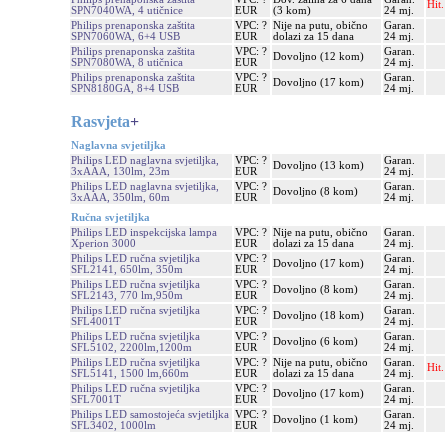
Hit.
SPN7040WA, 4 utičnice
EUR
(3 kom)
24 mj.
Philips prenaponska zaštita
VPC: ?
Nije na putu, obično
Garan.
SPN7060WA, 6+4 USB
EUR
dolazi za 15 dana
24 mj.
Philips prenaponska zaštita
VPC: ?
Garan.
Dovoljno (12 kom)
SPN7080WA, 8 utičnica
EUR
24 mj.
Philips prenaponska zaštita
VPC: ?
Garan.
Dovoljno (17 kom)
SPN8180GA, 8+4 USB
EUR
24 mj.
Rasvjeta
+
Naglavna svjetiljka
Philips LED naglavna svjetiljka,
VPC: ?
Garan.
Dovoljno (13 kom)
3xAAA, 130lm, 23m
EUR
24 mj.
Philips LED naglavna svjetiljka,
VPC: ?
Garan.
Dovoljno (8 kom)
3xAAA, 350lm, 60m
EUR
24 mj.
Ručna svjetiljka
Philips LED inspekcijska lampa
VPC: ?
Nije na putu, obično
Garan.
Xperion 3000
EUR
dolazi za 15 dana
24 mj.
Philips LED ručna svjetiljka
VPC: ?
Garan.
Dovoljno (17 kom)
SFL2141, 650lm, 350m
EUR
24 mj.
Philips LED ručna svjetiljka
VPC: ?
Garan.
Dovoljno (8 kom)
SFL2143, 770 lm,950m
EUR
24 mj.
Philips LED ručna svjetiljka
VPC: ?
Garan.
Dovoljno (18 kom)
SFL4001T
EUR
24 mj.
Philips LED ručna svjetiljka
VPC: ?
Garan.
Dovoljno (6 kom)
SFL5102, 2200lm,1200m
EUR
24 mj.
Philips LED ručna svjetiljka
VPC: ?
Nije na putu, obično
Garan.
Hit.
SFL5141, 1500 lm,660m
EUR
dolazi za 15 dana
24 mj.
Philips LED ručna svjetiljka
VPC: ?
Garan.
Dovoljno (17 kom)
SFL7001T
EUR
24 mj.
Philips LED samostojeća svjetiljka
VPC: ?
Garan.
Dovoljno (1 kom)
SFL3402, 1000lm
EUR
24 mj.