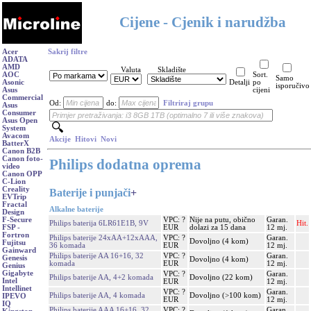
Cijene - Cjenik i narudžba
Acer
Sakrij filtre
ADATA
AMD
Valuta
Skladište
AOC
Sort.
Samo
Asonic
Detalji
po
isporučivo
Asus
cijeni
Commercial
Od:
do:
Filtriraj grupu
Asus
Consumer
Asus Open
System
Avacom
Akcije
Hitovi
Novi
BatterX
Canon B2B
Canon foto-
Philips dodatna oprema
video
Canon OPP
C-Lion
Creality
Baterije i punjači
+
EVTrip
Fractal
Alkalne baterije
Design
VPC: ?
Nije na putu, obično
Garan.
F-Secure
Philips baterija 6LR61E1B, 9V
Hit.
EUR
dolazi za 15 dana
12 mj.
FSP -
Fortron
Philips baterije 24xAA+12xAAA,
VPC: ?
Garan.
Dovoljno (4 kom)
Fujitsu
36 komada
EUR
12 mj.
Gainward
Philips baterije AA 16+16, 32
VPC: ?
Garan.
Genesis
Dovoljno (4 kom)
komada
EUR
12 mj.
Genius
Gigabyte
VPC: ?
Garan.
Philips baterije AA, 4+2 komada
Dovoljno (22 kom)
Intel
EUR
12 mj.
Intellinet
VPC: ?
Garan.
Philips baterije AA, 4 komada
Dovoljno (>100 kom)
IPEVO
EUR
12 mj.
IQ
Philips baterije AAA 16+16, 32
VPC: ?
Garan.