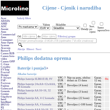
Cijene - Cjenik i narudžba
Acer
Sakrij filtre
ADATA
AMD
Valuta
Skladište
AOC
Sort.
Samo
Asonic
Detalji
po
isporučivo
Asus
cijeni
Commercial
Od:
do:
Filtriraj grupu
Asus
Consumer
Asus Open
System
Avacom
Akcije
Hitovi
Novi
BatterX
Canon B2B
Canon foto-
Philips dodatna oprema
video
Canon OPP
C-Lion
Creality
Baterije i punjači
+
EVTrip
Fractal
Alkalne baterije
Design
VPC: ?
Nije na putu, obično
Garan.
F-Secure
Philips baterija 6LR61E1B, 9V
Hit.
EUR
dolazi za 15 dana
12 mj.
FSP -
Fortron
Philips baterije 24xAA+12xAAA,
VPC: ?
Garan.
Dovoljno (4 kom)
Fujitsu
36 komada
EUR
12 mj.
Gainward
Philips baterije AA 16+16, 32
VPC: ?
Garan.
Genesis
Dovoljno (3 kom)
komada
EUR
12 mj.
Genius
Gigabyte
VPC: ?
Garan.
Philips baterije AA, 4+2 komada
Dovoljno (22 kom)
Intel
EUR
12 mj.
Intellinet
VPC: ?
Garan.
Philips baterije AA, 4 komada
Dovoljno (>100 kom)
IPEVO
EUR
12 mj.
IQ
Philips baterije AAA 16+16, 32
VPC: ?
Garan.