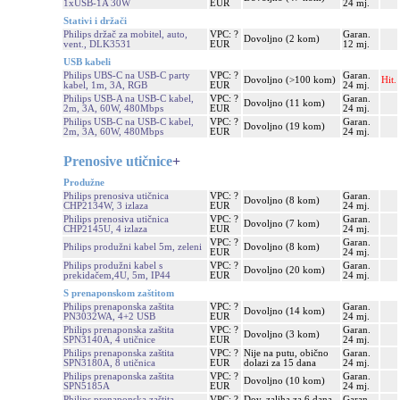
1xUSB-1A 30W
EUR
24 mj.
Stativi i držači
Philips držač za mobitel, auto,
VPC: ?
Garan.
Dovoljno (2 kom)
vent., DLK3531
EUR
12 mj.
USB kabeli
Philips UBS-C na USB-C party
VPC: ?
Garan.
Dovoljno (>100 kom)
Hit.
kabel, 1m, 3A, RGB
EUR
24 mj.
Philips USB-A na USB-C kabel,
VPC: ?
Garan.
Dovoljno (11 kom)
2m, 3A, 60W, 480Mbps
EUR
24 mj.
Philips USB-C na USB-C kabel,
VPC: ?
Garan.
Dovoljno (19 kom)
2m, 3A, 60W, 480Mbps
EUR
24 mj.
Prenosive utičnice
+
Produžne
Philips prenosiva utičnica
VPC: ?
Garan.
Dovoljno (8 kom)
CHP2134W, 3 izlaza
EUR
24 mj.
Philips prenosiva utičnica
VPC: ?
Garan.
Dovoljno (7 kom)
CHP2145U, 4 izlaza
EUR
24 mj.
VPC: ?
Garan.
Philips produžni kabel 5m, zeleni
Dovoljno (8 kom)
EUR
24 mj.
Philips produžni kabel s
VPC: ?
Garan.
Dovoljno (20 kom)
prekidačem,4U, 5m, IP44
EUR
24 mj.
S prenaponskom zaštitom
Philips prenaponska zaštita
VPC: ?
Garan.
Dovoljno (14 kom)
PN3032WA, 4+2 USB
EUR
24 mj.
Philips prenaponska zaštita
VPC: ?
Garan.
Dovoljno (3 kom)
SPN3140A, 4 utičnice
EUR
24 mj.
Philips prenaponska zaštita
VPC: ?
Nije na putu, obično
Garan.
SPN3180A, 8 utičnica
EUR
dolazi za 15 dana
24 mj.
Philips prenaponska zaštita
VPC: ?
Garan.
Dovoljno (10 kom)
SPN5185A
EUR
24 mj.
Philips prenaponska zaštita
VPC: ?
Dov. zaliha za 6 dana
Garan.