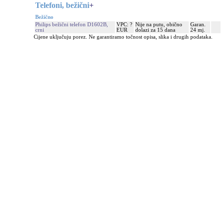
Telefoni, bežični
+
Bežično
Philips bežični telefon D1602B,
VPC: ?
Nije na putu, obično
Garan.
crni
EUR
dolazi za 15 dana
24 mj.
Cijene uključuju porez. Ne garantiramo točnost opisa, slika i drugih podataka.