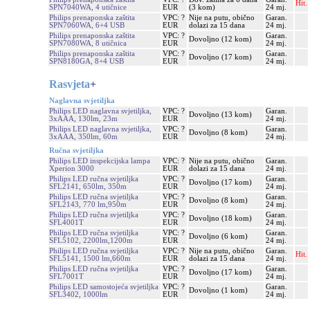
Hit.
SPN7040WA, 4 utičnice
EUR
(3 kom)
24 mj.
Philips prenaponska zaštita
VPC: ?
Nije na putu, obično
Garan.
SPN7060WA, 6+4 USB
EUR
dolazi za 15 dana
24 mj.
Philips prenaponska zaštita
VPC: ?
Garan.
Dovoljno (12 kom)
SPN7080WA, 8 utičnica
EUR
24 mj.
Philips prenaponska zaštita
VPC: ?
Garan.
Dovoljno (17 kom)
SPN8180GA, 8+4 USB
EUR
24 mj.
Rasvjeta
+
Naglavna svjetiljka
Philips LED naglavna svjetiljka,
VPC: ?
Garan.
Dovoljno (13 kom)
3xAAA, 130lm, 23m
EUR
24 mj.
Philips LED naglavna svjetiljka,
VPC: ?
Garan.
Dovoljno (8 kom)
3xAAA, 350lm, 60m
EUR
24 mj.
Ručna svjetiljka
Philips LED inspekcijska lampa
VPC: ?
Nije na putu, obično
Garan.
Xperion 3000
EUR
dolazi za 15 dana
24 mj.
Philips LED ručna svjetiljka
VPC: ?
Garan.
Dovoljno (17 kom)
SFL2141, 650lm, 350m
EUR
24 mj.
Philips LED ručna svjetiljka
VPC: ?
Garan.
Dovoljno (8 kom)
SFL2143, 770 lm,950m
EUR
24 mj.
Philips LED ručna svjetiljka
VPC: ?
Garan.
Dovoljno (18 kom)
SFL4001T
EUR
24 mj.
Philips LED ručna svjetiljka
VPC: ?
Garan.
Dovoljno (6 kom)
SFL5102, 2200lm,1200m
EUR
24 mj.
Philips LED ručna svjetiljka
VPC: ?
Nije na putu, obično
Garan.
Hit.
SFL5141, 1500 lm,660m
EUR
dolazi za 15 dana
24 mj.
Philips LED ručna svjetiljka
VPC: ?
Garan.
Dovoljno (17 kom)
SFL7001T
EUR
24 mj.
Philips LED samostojeća svjetiljka
VPC: ?
Garan.
Dovoljno (1 kom)
SFL3402, 1000lm
EUR
24 mj.