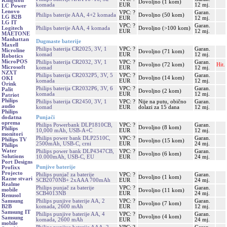
Kingston
Dovoljno (1 kom)
komada
EUR
12 mj.
LC Power
Lenovo
VPC: ?
Garan.
Philips baterije AAA, 4+2 komada
Dovoljno (50 kom)
LG B2B
EUR
12 mj.
LG IT
VPC: ?
Garan.
Philips baterije AAA, 4 komada
Dovoljno (>100 kom)
Logitech
EUR
12 mj.
MAETONE
Manhattan
Dugmaste baterije
Maxell
Philips baterija CR2025, 3V, 1
VPC: ?
Garan.
Microline
Dovoljno (71 kom)
komad
EUR
12 mj.
Robotics
MicroPOS
Philips baterija CR2032, 3V, 1
VPC: ?
Garan.
Dovoljno (72 kom)
Hit.
Microsoft
komad
EUR
12 mj.
NZXT
Philips baterija CR2032P5, 3V, 5
VPC: ?
Garan.
Dovoljno (14 kom)
OKI
komada
EUR
12 mj.
Orink
Philips baterija CR2032P6, 3V, 6
VPC: ?
Garan.
Palit
Dovoljno (2 kom)
komada
EUR
12 mj.
Patriot
Philips
Philips baterija CR2450, 3V, 1
VPC: ?
Nije na putu, obično
Garan.
audio
komad
EUR
dolazi za 15 dana
12 mj.
Philips
Punjači
dodatna
oprema
Philips Powerbank DLP1810CB,
VPC: ?
Garan.
Dovoljno (8 kom)
Philips
10,000 mAh, USB-A+C
EUR
12 mj.
monitori
Philips power bank DLP2510C,
VPC: ?
Garan.
Philips TV
Dovoljno (15 kom)
2500mAh, USB-C, crni
EUR
24 mj.
Philips
Water
Philips power bank DLP4347CB,
VPC: ?
Garan.
Dovoljno (6 kom)
Solutions
10.000mAh, USB-C, EU
EUR
24 mj.
Port Designs
Punjive baterije
Profixx
Projecto
Philips punjač za baterije
VPC: ?
Garan.
Dovoljno (1 kom)
Razne stvari
SCB2070NB+ 2xAAA 700mAh
EUR
24 mj.
Realme
Philips punjač za baterije
VPC: ?
Garan.
mobile
Dovoljno (11 kom)
SCB4013NB
EUR
24 mj.
Renusol
Philips punjive baterije AA, 2
VPC: ?
Garan.
Samsung
Dovoljno (7 kom)
komada, 2600 mAh
EUR
12 mj.
B2B
Samsung IT
Philips punjive baterije AA, 4
VPC: ?
Garan.
Dovoljno (4 kom)
Samsung
komada, 2600 mAh
EUR
24 mj.
mobile