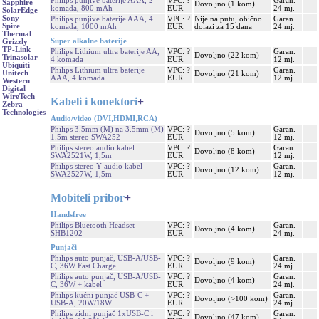
Philips punjive baterije AAA, 2
VPC: ?
Garan.
Sapphire
Dovoljno (1 kom)
komada, 800 mAh
EUR
24 mj.
SolarEdge
Sony
Philips punjive baterije AAA, 4
VPC: ?
Nije na putu, obično
Garan.
Spire
komada, 1000 mAh
EUR
dolazi za 15 dana
24 mj.
Thermal
Super alkalne baterije
Grizzly
TP-Link
Philips Lithium ultra baterije AA,
VPC: ?
Garan.
Dovoljno (22 kom)
Trinasolar
4 komada
EUR
12 mj.
Ubiquiti
Philips Lithium ultra baterije
VPC: ?
Garan.
Unitech
Dovoljno (21 kom)
AAA, 4 komada
EUR
12 mj.
Western
Digital
WireTech
Kabeli i konektori
+
Zebra
Technologies
Audio/video (DVI,HDMI,RCA)
Philips 3.5mm (M) na 3.5mm (M)
VPC: ?
Garan.
Dovoljno (5 kom)
1.5m stereo SWA252
EUR
12 mj.
Philips stereo audio kabel
VPC: ?
Garan.
Dovoljno (8 kom)
SWA2521W, 1,5m
EUR
12 mj.
Philips stereo Y audio kabel
VPC: ?
Garan.
Dovoljno (12 kom)
SWA2527W, 1,5m
EUR
12 mj.
Mobiteli pribor
+
Handsfree
Philips Bluetooth Headset
VPC: ?
Garan.
Dovoljno (4 kom)
SHB1202
EUR
24 mj.
Punjači
Philips auto punjač, USB-A/USB-
VPC: ?
Garan.
Dovoljno (9 kom)
C, 36W Fast Charge
EUR
24 mj.
Philips auto punjač, USB-A/USB-
VPC: ?
Garan.
Dovoljno (4 kom)
C, 36W + kabel
EUR
24 mj.
Philips kućni punjač USB-C +
VPC: ?
Garan.
Dovoljno (>100 kom)
USB-A, 20W/18W
EUR
24 mj.
Philips zidni punjač 1xUSB-C i
VPC: ?
Garan.
Dovoljno (47 kom)