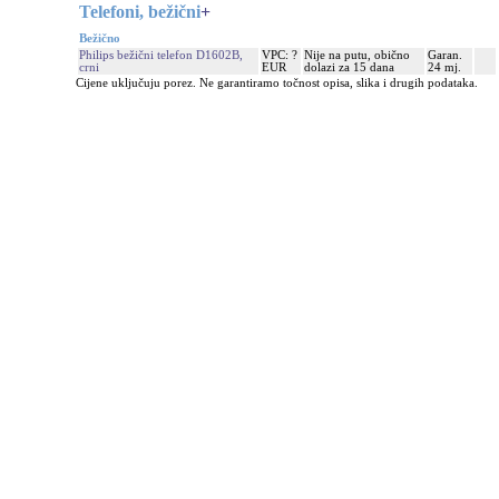
Telefoni, bežični
+
Bežično
Philips bežični telefon D1602B,
VPC: ?
Nije na putu, obično
Garan.
crni
EUR
dolazi za 15 dana
24 mj.
Cijene uključuju porez. Ne garantiramo točnost opisa, slika i drugih podataka.