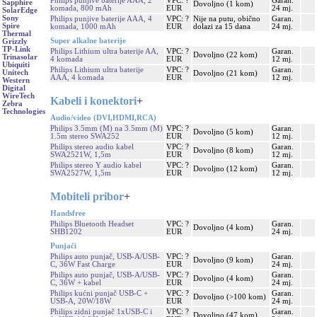
Philips punjive baterije AAA, 2
VPC: ?
Garan.
Sapphire
Dovoljno (1 kom)
komada, 800 mAh
EUR
24 mj.
SolarEdge
Sony
Philips punjive baterije AAA, 4
VPC: ?
Nije na putu, obično
Garan.
Spire
komada, 1000 mAh
EUR
dolazi za 15 dana
24 mj.
Thermal
Super alkalne baterije
Grizzly
TP-Link
Philips Lithium ultra baterije AA,
VPC: ?
Garan.
Dovoljno (22 kom)
Trinasolar
4 komada
EUR
12 mj.
Ubiquiti
Philips Lithium ultra baterije
VPC: ?
Garan.
Unitech
Dovoljno (21 kom)
AAA, 4 komada
EUR
12 mj.
Western
Digital
WireTech
Kabeli i konektori
+
Zebra
Technologies
Audio/video (DVI,HDMI,RCA)
Philips 3.5mm (M) na 3.5mm (M)
VPC: ?
Garan.
Dovoljno (5 kom)
1.5m stereo SWA252
EUR
12 mj.
Philips stereo audio kabel
VPC: ?
Garan.
Dovoljno (8 kom)
SWA2521W, 1,5m
EUR
12 mj.
Philips stereo Y audio kabel
VPC: ?
Garan.
Dovoljno (12 kom)
SWA2527W, 1,5m
EUR
12 mj.
Mobiteli pribor
+
Handsfree
Philips Bluetooth Headset
VPC: ?
Garan.
Dovoljno (4 kom)
SHB1202
EUR
24 mj.
Punjači
Philips auto punjač, USB-A/USB-
VPC: ?
Garan.
Dovoljno (9 kom)
C, 36W Fast Charge
EUR
24 mj.
Philips auto punjač, USB-A/USB-
VPC: ?
Garan.
Dovoljno (4 kom)
C, 36W + kabel
EUR
24 mj.
Philips kućni punjač USB-C +
VPC: ?
Garan.
Dovoljno (>100 kom)
USB-A, 20W/18W
EUR
24 mj.
Philips zidni punjač 1xUSB-C i
VPC: ?
Garan.
Dovoljno (47 kom)