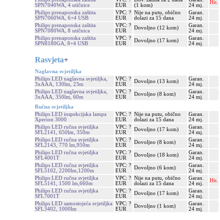
Hit.
SPN7040WA, 4 utičnice
EUR
(1 kom)
24 mj.
Philips prenaponska zaštita
VPC: ?
Nije na putu, obično
Garan.
SPN7060WA, 6+4 USB
EUR
dolazi za 15 dana
24 mj.
Philips prenaponska zaštita
VPC: ?
Garan.
Dovoljno (12 kom)
SPN7080WA, 8 utičnica
EUR
24 mj.
Philips prenaponska zaštita
VPC: ?
Garan.
Dovoljno (17 kom)
SPN8180GA, 8+4 USB
EUR
24 mj.
Rasvjeta
+
Naglavna svjetiljka
Philips LED naglavna svjetiljka,
VPC: ?
Garan.
Dovoljno (13 kom)
3xAAA, 130lm, 23m
EUR
24 mj.
Philips LED naglavna svjetiljka,
VPC: ?
Garan.
Dovoljno (8 kom)
3xAAA, 350lm, 60m
EUR
24 mj.
Ručna svjetiljka
Philips LED inspekcijska lampa
VPC: ?
Nije na putu, obično
Garan.
Xperion 3000
EUR
dolazi za 15 dana
24 mj.
Philips LED ručna svjetiljka
VPC: ?
Garan.
Dovoljno (17 kom)
SFL2141, 650lm, 350m
EUR
24 mj.
Philips LED ručna svjetiljka
VPC: ?
Garan.
Dovoljno (8 kom)
SFL2143, 770 lm,950m
EUR
24 mj.
Philips LED ručna svjetiljka
VPC: ?
Garan.
Dovoljno (18 kom)
SFL4001T
EUR
24 mj.
Philips LED ručna svjetiljka
VPC: ?
Garan.
Dovoljno (6 kom)
SFL5102, 2200lm,1200m
EUR
24 mj.
Philips LED ručna svjetiljka
VPC: ?
Nije na putu, obično
Garan.
Hit.
SFL5141, 1500 lm,660m
EUR
dolazi za 15 dana
24 mj.
Philips LED ručna svjetiljka
VPC: ?
Garan.
Dovoljno (17 kom)
SFL7001T
EUR
24 mj.
Philips LED samostojeća svjetiljka
VPC: ?
Garan.
Dovoljno (1 kom)
SFL3402, 1000lm
EUR
24 mj.