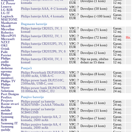
Kingston
Dovoljno (1 kom)
komada
EUR
12 mj.
LC Power
Lenovo
VPC: ?
Garan.
Philips baterije AAA, 4+2 komada
Dovoljno (50 kom)
LG B2B
EUR
12 mj.
LG IT
VPC: ?
Garan.
Philips baterije AAA, 4 komada
Dovoljno (>100 kom)
Logitech
EUR
12 mj.
MAETONE
Manhattan
Dugmaste baterije
Maxell
Philips baterija CR2025, 3V, 1
VPC: ?
Garan.
Microline
Dovoljno (71 kom)
komad
EUR
12 mj.
Robotics
MicroPOS
Philips baterija CR2032, 3V, 1
VPC: ?
Garan.
Dovoljno (72 kom)
Hit.
Microsoft
komad
EUR
12 mj.
NZXT
Philips baterija CR2032P5, 3V, 5
VPC: ?
Garan.
Dovoljno (14 kom)
OKI
komada
EUR
12 mj.
Orink
Philips baterija CR2032P6, 3V, 6
VPC: ?
Garan.
Palit
Dovoljno (2 kom)
komada
EUR
12 mj.
Patriot
Philips
Philips baterija CR2450, 3V, 1
VPC: ?
Nije na putu, obično
Garan.
audio
komad
EUR
dolazi za 15 dana
12 mj.
Philips
Punjači
dodatna
oprema
Philips Powerbank DLP1810CB,
VPC: ?
Garan.
Dovoljno (8 kom)
Philips
10,000 mAh, USB-A+C
EUR
12 mj.
monitori
Philips power bank DLP2510C,
VPC: ?
Garan.
Philips TV
Dovoljno (15 kom)
2500mAh, USB-C, crni
EUR
24 mj.
Philips
Water
Philips power bank DLP4347CB,
VPC: ?
Garan.
Dovoljno (6 kom)
Solutions
10.000mAh, USB-C, EU
EUR
24 mj.
Port Designs
Punjive baterije
Profixx
Projecto
Philips punjač za baterije
VPC: ?
Garan.
Dovoljno (1 kom)
Razne stvari
SCB2070NB+ 2xAAA 700mAh
EUR
24 mj.
Realme
Philips punjač za baterije
VPC: ?
Garan.
mobile
Dovoljno (11 kom)
SCB4013NB
EUR
24 mj.
Renusol
Philips punjive baterije AA, 2
VPC: ?
Garan.
Samsung
Dovoljno (7 kom)
komada, 2600 mAh
EUR
12 mj.
B2B
Samsung IT
Philips punjive baterije AA, 4
VPC: ?
Garan.
Dovoljno (4 kom)
Samsung
komada, 2600 mAh
EUR
24 mj.
mobile