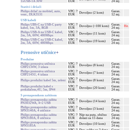
1xUSB-1A 30W
EUR
24 mj.
Stativi i držači
Philips držač za mobitel, auto,
VPC: ?
Garan.
Dovoljno (2 kom)
vent., DLK3531
EUR
12 mj.
USB kabeli
Philips UBS-C na USB-C party
VPC: ?
Garan.
Dovoljno (>100 kom)
Hit.
kabel, 1m, 3A, RGB
EUR
24 mj.
Philips USB-A na USB-C kabel,
VPC: ?
Garan.
Dovoljno (11 kom)
2m, 3A, 60W, 480Mbps
EUR
24 mj.
Philips USB-C na USB-C kabel,
VPC: ?
Garan.
Dovoljno (19 kom)
2m, 3A, 60W, 480Mbps
EUR
24 mj.
Prenosive utičnice
+
Produžne
Philips prenosiva utičnica
VPC: ?
Garan.
Dovoljno (8 kom)
CHP2134W, 3 izlaza
EUR
24 mj.
Philips prenosiva utičnica
VPC: ?
Garan.
Dovoljno (7 kom)
CHP2145U, 4 izlaza
EUR
24 mj.
VPC: ?
Garan.
Philips produžni kabel 5m, zeleni
Dovoljno (8 kom)
EUR
24 mj.
Philips produžni kabel s
VPC: ?
Garan.
Dovoljno (20 kom)
prekidačem,4U, 5m, IP44
EUR
24 mj.
S prenaponskom zaštitom
Philips prenaponska zaštita
VPC: ?
Garan.
Dovoljno (14 kom)
PN3032WA, 4+2 USB
EUR
24 mj.
Philips prenaponska zaštita
VPC: ?
Garan.
Dovoljno (3 kom)
SPN3140A, 4 utičnice
EUR
24 mj.
Philips prenaponska zaštita
VPC: ?
Nije na putu, obično
Garan.
SPN3180A, 8 utičnica
EUR
dolazi za 15 dana
24 mj.
Philips prenaponska zaštita
VPC: ?
Garan.
Dovoljno (10 kom)
SPN5185A
EUR
24 mj.
Philips prenaponska zaštita
VPC: ?
Dov. zaliha za 2 dana
Garan.