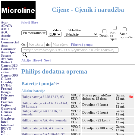
Cijene - Cjenik i narudžba
Acer
Sakrij filtre
ADATA
AMD
Valuta
Skladište
AOC
Sort.
Samo
Asonic
Detalji
po
isporučivo
Asus
cijeni
Commercial
Od:
do:
Filtriraj grupu
Asus
Consumer
Asus Open
System
Avacom
Akcije
Hitovi
Novi
BatterX
Canon B2B
Canon foto-
Philips dodatna oprema
video
Canon OPP
C-Lion
Creality
Baterije i punjači
+
EVTrip
Fractal
Alkalne baterije
Design
VPC: ?
Nije na putu, obično
Garan.
F-Secure
Philips baterija 6LR61E1B, 9V
Hit.
EUR
dolazi za 15 dana
12 mj.
FSP -
Fortron
Philips baterije 24xAA+12xAAA,
VPC: ?
Garan.
Dovoljno (4 kom)
Fujitsu
36 komada
EUR
12 mj.
Gainward
Philips baterije AA 16+16, 32
VPC: ?
Garan.
Genesis
Dovoljno (3 kom)
komada
EUR
12 mj.
Genius
Gigabyte
VPC: ?
Garan.
Philips baterije AA, 4+2 komada
Dovoljno (22 kom)
Intel
EUR
12 mj.
Intellinet
VPC: ?
Garan.
Philips baterije AA, 4 komada
Dovoljno (>100 kom)
IPEVO
EUR
12 mj.
IQ
Philips baterije AAA 16+16, 32
VPC: ?
Garan.