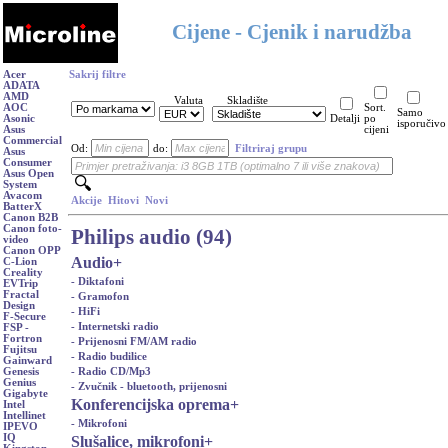
Cijene - Cjenik i narudžba
Acer
Sakrij filtre
ADATA
AMD
Valuta
Skladište
AOC
Sort.
Samo
Asonic
Detalji
po
isporučivo
Asus
cijeni
Commercial
Od:
do:
Filtriraj grupu
Asus
Consumer
Asus Open
System
Avacom
Akcije
Hitovi
Novi
BatterX
Canon B2B
Canon foto-
Philips audio (94)
video
Canon OPP
Audio
+
C-Lion
Creality
- Diktafoni
EVTrip
Fractal
- Gramofon
Design
- HiFi
F-Secure
- Internetski radio
FSP -
Fortron
- Prijenosni FM/AM radio
Fujitsu
- Radio budilice
Gainward
- Radio CD/Mp3
Genesis
Genius
- Zvučnik - bluetooth, prijenosni
Gigabyte
Konferencijska oprema
+
Intel
Intellinet
- Mikrofoni
IPEVO
IQ
Slušalice, mikrofoni
+