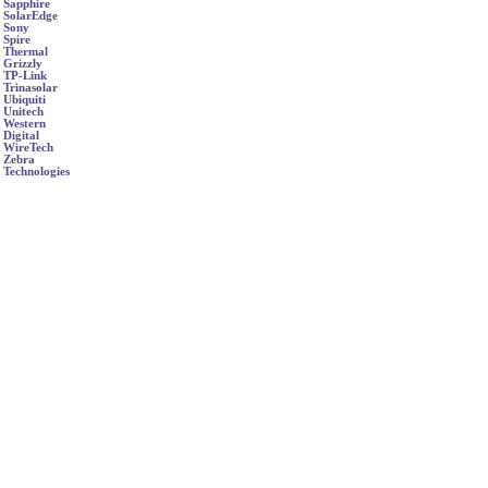
Sapphire
SolarEdge
Sony
Spire
Thermal
Grizzly
TP-Link
Trinasolar
Ubiquiti
Unitech
Western
Digital
WireTech
Zebra
Technologies