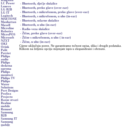
Kingston
LC Power
- Bluetooth, dječje slušalice
Lenovo
- Bluetooth, preko glave (over-ear)
LG B2B
- Bluetooth, s mikrofonom, preko glave (over-ear)
LG IT
Logitech
- Bluetooth, s mikrofonom, u uho (in-ear)
MAETONE
- Bluetooth, solarne slušalice
Manhattan
- Bluetooth, u uho (in-ear)
Maxell
Microline
- Radio-veza slušalice
Robotics
- Žične, preko glave (over-ear)
MicroPOS
- Žične s mikrofonom, u uho ( in-ear)
Microsoft
NZXT
- Žične, u uho (in-ear)
OKI
Cijene uključuju porez. Ne garantiramo točnost opisa, slika i drugih podataka.
Orink
Klikom na željenu opciju mijenjate ispis u ekspandirani i obrnuto.
Palit
Patriot
Philips
audio
Philips
dodatna
oprema
Philips
monitori
Philips TV
Philips
Water
Solutions
Port Designs
Profixx
Projecto
Razne stvari
Realme
mobile
Renusol
Samsung
B2B
Samsung IT
Samsung
mobile