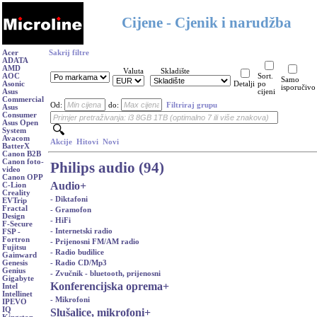
Cijene - Cjenik i narudžba
Acer
Sakrij filtre
ADATA
AMD
Valuta
Skladište
AOC
Sort.
Samo
Asonic
Detalji
po
isporučivo
Asus
cijeni
Commercial
Od:
do:
Filtriraj grupu
Asus
Consumer
Asus Open
System
Avacom
Akcije
Hitovi
Novi
BatterX
Canon B2B
Canon foto-
Philips audio (94)
video
Canon OPP
Audio
+
C-Lion
Creality
- Diktafoni
EVTrip
Fractal
- Gramofon
Design
- HiFi
F-Secure
- Internetski radio
FSP -
Fortron
- Prijenosni FM/AM radio
Fujitsu
- Radio budilice
Gainward
- Radio CD/Mp3
Genesis
Genius
- Zvučnik - bluetooth, prijenosni
Gigabyte
Konferencijska oprema
+
Intel
Intellinet
- Mikrofoni
IPEVO
IQ
Slušalice, mikrofoni
+