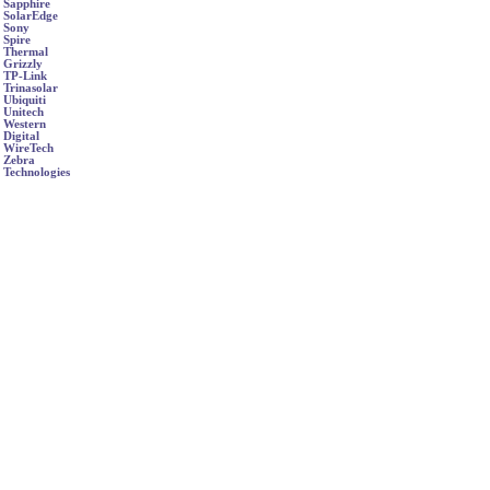
Sapphire
SolarEdge
Sony
Spire
Thermal
Grizzly
TP-Link
Trinasolar
Ubiquiti
Unitech
Western
Digital
WireTech
Zebra
Technologies