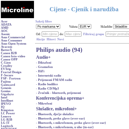
Cijene - Cjenik i narudžba
Acer
Sakrij filtre
ADATA
Valuta
Skladište
AMD
AOC
Asonic
Od:
do:
Filtriraj grupu
Asus Commercial
Akcije
Hitovi
Novi
Asus Consumer
Asus Open System
Avacom
Philips audio (94)
BatterX
Canon B2B
Audio
+
Canon foto-video
Canon OPP
- Diktafoni
C-Lion
Creality
- Gramofon
EVTrip
- HiFi
Fractal Design
F-Secure
- Internetski radio
FSP - Fortron
- Prijenosni FM/AM radio
Fujitsu
- Radio budilice
Gainward
Genesis
- Radio CD/Mp3
Genius
- Zvučnik - bluetooth, prijenosni
Gigabyte
Konferencijska oprema
+
Intel
Intellinet
- Mikrofoni
IPEVO
IQ
Slušalice, mikrofoni
+
Kingston
LC Power
- Bluetooth, dječje slušalice
Lenovo
- Bluetooth, preko glave (over-ear)
LG B2B
- Bluetooth, s mikrofonom, preko glave (over-ear)
LG IT
Logitech
- Bluetooth, s mikrofonom, u uho (in-ear)