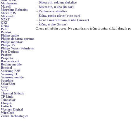
MAETONE
- Bluetooth, solarne slušalice
Manhattan
Maxell
- Bluetooth, u uho (in-ear)
Microline Robotics
- Radio-veza slušalice
MicroPOS
- Žične, preko glave (over-ear)
Microsoft
NZXT
- Žične s mikrofonom, u uho ( in-ear)
OKI
- Žične, u uho (in-ear)
Orink
Cijene uključuju porez. Ne garantiramo točnost opisa, slika i drugih p
Palit
Patriot
Philips audio
Philips dodatna oprema
Philips monitori
Philips TV
Philips Water Solutions
Port Designs
Profixx
Projecto
Razne stvari
Realme mobile
Renusol
Samsung B2B
Samsung IT
Samsung mobile
Sapphire
SolarEdge
Sony
Spire
Thermal Grizzly
TP-Link
Trinasolar
Ubiquiti
Unitech
Western Digital
WireTech
Zebra Technologies