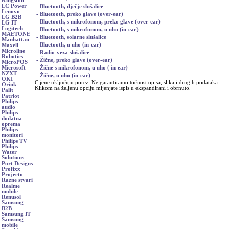
Kingston
LC Power
- Bluetooth, dječje slušalice
Lenovo
- Bluetooth, preko glave (over-ear)
LG B2B
- Bluetooth, s mikrofonom, preko glave (over-ear)
LG IT
Logitech
- Bluetooth, s mikrofonom, u uho (in-ear)
MAETONE
- Bluetooth, solarne slušalice
Manhattan
- Bluetooth, u uho (in-ear)
Maxell
Microline
- Radio-veza slušalice
Robotics
- Žične, preko glave (over-ear)
MicroPOS
- Žične s mikrofonom, u uho ( in-ear)
Microsoft
NZXT
- Žične, u uho (in-ear)
OKI
Cijene uključuju porez. Ne garantiramo točnost opisa, slika i drugih podataka.
Orink
Klikom na željenu opciju mijenjate ispis u ekspandirani i obrnuto.
Palit
Patriot
Philips
audio
Philips
dodatna
oprema
Philips
monitori
Philips TV
Philips
Water
Solutions
Port Designs
Profixx
Projecto
Razne stvari
Realme
mobile
Renusol
Samsung
B2B
Samsung IT
Samsung
mobile