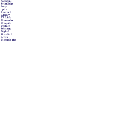
Sapphire
SolarEdge
Sony
Spire
Thermal
Grizzly
TP-Link
Trinasolar
Ubiquiti
Unitech
Western
Digital
WireTech
Zebra
Technologies