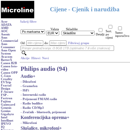
Cijene - Cjenik i narudžba
Acer
Sakrij filtre
ADATA
AMD
Valuta
Skladište
AOC
Sort.
Samo
Asonic
Detalji
po
isporučivo
Asus
cijeni
Commercial
Od:
do:
Filtriraj grupu
Asus
Consumer
Asus Open
System
Avacom
Akcije
Hitovi
Novi
BatterX
Canon B2B
Canon foto-
Philips audio (94)
video
Canon OPP
Audio
+
C-Lion
Creality
- Diktafoni
EVTrip
Fractal
- Gramofon
Design
- HiFi
F-Secure
- Internetski radio
FSP -
Fortron
- Prijenosni FM/AM radio
Fujitsu
- Radio budilice
Gainward
- Radio CD/Mp3
Genesis
Genius
- Zvučnik - bluetooth, prijenosni
Gigabyte
Konferencijska oprema
+
Intel
Intellinet
- Mikrofoni
IPEVO
IQ
Slušalice, mikrofoni
+