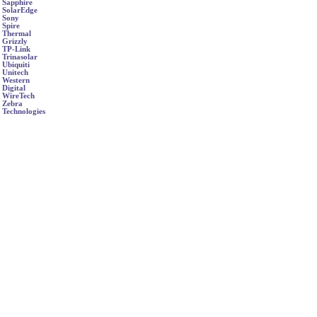
Sapphire
SolarEdge
Sony
Spire
Thermal
Grizzly
TP-Link
Trinasolar
Ubiquiti
Unitech
Western
Digital
WireTech
Zebra
Technologies