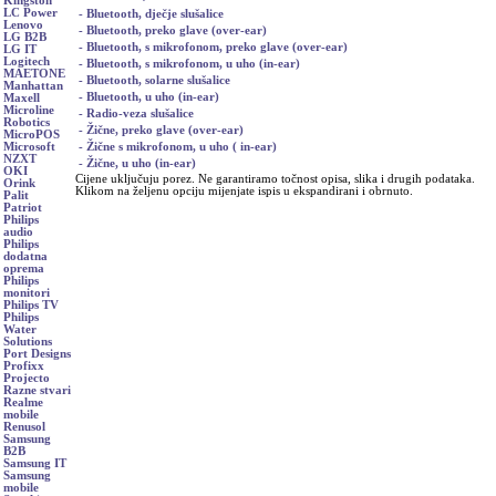
Kingston
LC Power
- Bluetooth, dječje slušalice
Lenovo
- Bluetooth, preko glave (over-ear)
LG B2B
- Bluetooth, s mikrofonom, preko glave (over-ear)
LG IT
Logitech
- Bluetooth, s mikrofonom, u uho (in-ear)
MAETONE
- Bluetooth, solarne slušalice
Manhattan
- Bluetooth, u uho (in-ear)
Maxell
Microline
- Radio-veza slušalice
Robotics
- Žične, preko glave (over-ear)
MicroPOS
- Žične s mikrofonom, u uho ( in-ear)
Microsoft
NZXT
- Žične, u uho (in-ear)
OKI
Cijene uključuju porez. Ne garantiramo točnost opisa, slika i drugih podataka.
Orink
Klikom na željenu opciju mijenjate ispis u ekspandirani i obrnuto.
Palit
Patriot
Philips
audio
Philips
dodatna
oprema
Philips
monitori
Philips TV
Philips
Water
Solutions
Port Designs
Profixx
Projecto
Razne stvari
Realme
mobile
Renusol
Samsung
B2B
Samsung IT
Samsung
mobile