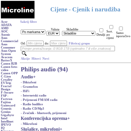
Cijene - Cjenik i narudžba
Acer
Sakrij filtre
ADATA
AMD
Valuta
Skladište
AOC
Sort.
Samo
Asonic
Detalji
po
isporučivo
Asus
cijeni
Commercial
Od:
do:
Filtriraj grupu
Asus
Consumer
Asus Open
System
Avacom
Akcije
Hitovi
Novi
BatterX
Canon B2B
Canon foto-
Philips audio (94)
video
Canon OPP
Audio
+
C-Lion
Creality
- Diktafoni
EVTrip
Fractal
- Gramofon
Design
- HiFi
F-Secure
- Internetski radio
FSP -
Fortron
- Prijenosni FM/AM radio
Fujitsu
- Radio budilice
Gainward
- Radio CD/Mp3
Genesis
Genius
- Zvučnik - bluetooth, prijenosni
Gigabyte
Konferencijska oprema
+
Intel
Intellinet
- Mikrofoni
IPEVO
IQ
Slušalice, mikrofoni
+