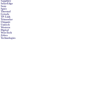
Sapphire
SolarEdge
Sony
Spire
Thermal
Grizzly
TP-Link
Trinasolar
Ubiquiti
Unitech
Western
Digital
WireTech
Zebra
Technologies