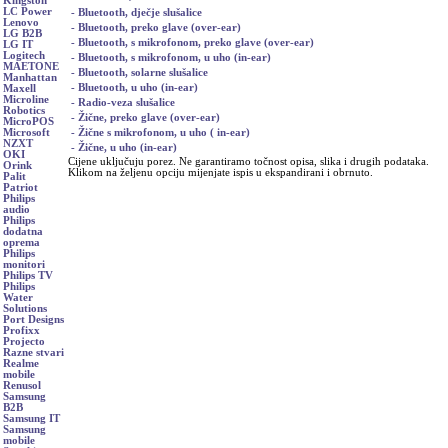
Kingston
LC Power
- Bluetooth, dječje slušalice
Lenovo
- Bluetooth, preko glave (over-ear)
LG B2B
- Bluetooth, s mikrofonom, preko glave (over-ear)
LG IT
Logitech
- Bluetooth, s mikrofonom, u uho (in-ear)
MAETONE
- Bluetooth, solarne slušalice
Manhattan
- Bluetooth, u uho (in-ear)
Maxell
Microline
- Radio-veza slušalice
Robotics
- Žične, preko glave (over-ear)
MicroPOS
- Žične s mikrofonom, u uho ( in-ear)
Microsoft
NZXT
- Žične, u uho (in-ear)
OKI
Cijene uključuju porez. Ne garantiramo točnost opisa, slika i drugih podataka.
Orink
Klikom na željenu opciju mijenjate ispis u ekspandirani i obrnuto.
Palit
Patriot
Philips
audio
Philips
dodatna
oprema
Philips
monitori
Philips TV
Philips
Water
Solutions
Port Designs
Profixx
Projecto
Razne stvari
Realme
mobile
Renusol
Samsung
B2B
Samsung IT
Samsung
mobile