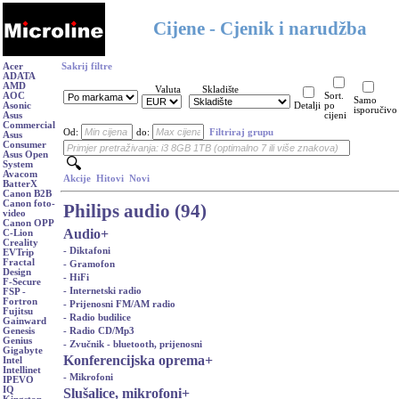
Cijene - Cjenik i narudžba
Acer
Sakrij filtre
ADATA
AMD
Valuta
Skladište
AOC
Sort.
Samo
Asonic
Detalji
po
isporučivo
Asus
cijeni
Commercial
Od:
do:
Filtriraj grupu
Asus
Consumer
Asus Open
System
Avacom
Akcije
Hitovi
Novi
BatterX
Canon B2B
Canon foto-
Philips audio (94)
video
Canon OPP
Audio
+
C-Lion
Creality
- Diktafoni
EVTrip
Fractal
- Gramofon
Design
- HiFi
F-Secure
- Internetski radio
FSP -
Fortron
- Prijenosni FM/AM radio
Fujitsu
- Radio budilice
Gainward
- Radio CD/Mp3
Genesis
Genius
- Zvučnik - bluetooth, prijenosni
Gigabyte
Konferencijska oprema
+
Intel
Intellinet
- Mikrofoni
IPEVO
IQ
Slušalice, mikrofoni
+