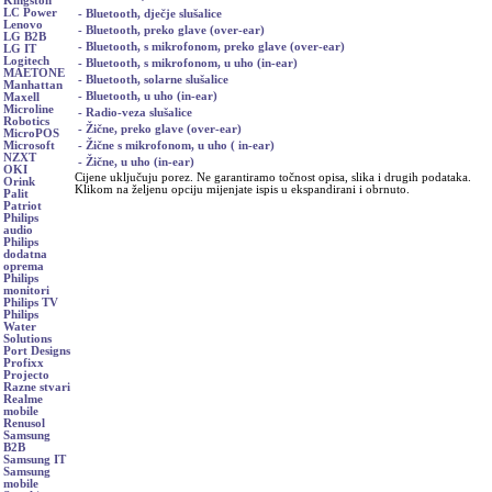
Kingston
LC Power
- Bluetooth, dječje slušalice
Lenovo
- Bluetooth, preko glave (over-ear)
LG B2B
- Bluetooth, s mikrofonom, preko glave (over-ear)
LG IT
Logitech
- Bluetooth, s mikrofonom, u uho (in-ear)
MAETONE
- Bluetooth, solarne slušalice
Manhattan
- Bluetooth, u uho (in-ear)
Maxell
Microline
- Radio-veza slušalice
Robotics
- Žične, preko glave (over-ear)
MicroPOS
- Žične s mikrofonom, u uho ( in-ear)
Microsoft
NZXT
- Žične, u uho (in-ear)
OKI
Cijene uključuju porez. Ne garantiramo točnost opisa, slika i drugih podataka.
Orink
Klikom na željenu opciju mijenjate ispis u ekspandirani i obrnuto.
Palit
Patriot
Philips
audio
Philips
dodatna
oprema
Philips
monitori
Philips TV
Philips
Water
Solutions
Port Designs
Profixx
Projecto
Razne stvari
Realme
mobile
Renusol
Samsung
B2B
Samsung IT
Samsung
mobile