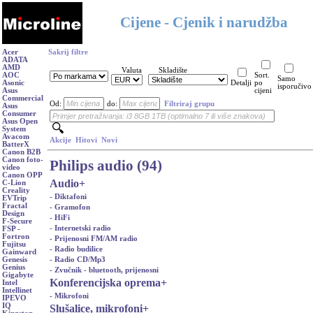
Cijene - Cjenik i narudžba
Acer
Sakrij filtre
ADATA
AMD
Valuta
Skladište
AOC
Sort.
Samo
Asonic
Detalji
po
isporučivo
Asus
cijeni
Commercial
Od:
do:
Filtriraj grupu
Asus
Consumer
Asus Open
System
Avacom
Akcije
Hitovi
Novi
BatterX
Canon B2B
Canon foto-
Philips audio (94)
video
Canon OPP
Audio
+
C-Lion
Creality
- Diktafoni
EVTrip
Fractal
- Gramofon
Design
- HiFi
F-Secure
- Internetski radio
FSP -
Fortron
- Prijenosni FM/AM radio
Fujitsu
- Radio budilice
Gainward
- Radio CD/Mp3
Genesis
Genius
- Zvučnik - bluetooth, prijenosni
Gigabyte
Konferencijska oprema
+
Intel
Intellinet
- Mikrofoni
IPEVO
IQ
Slušalice, mikrofoni
+