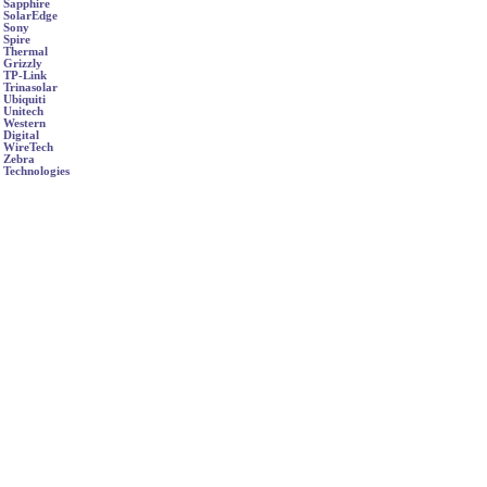
Sapphire
SolarEdge
Sony
Spire
Thermal
Grizzly
TP-Link
Trinasolar
Ubiquiti
Unitech
Western
Digital
WireTech
Zebra
Technologies