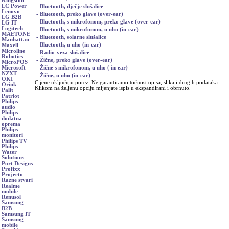
Kingston
LC Power
- Bluetooth, dječje slušalice
Lenovo
- Bluetooth, preko glave (over-ear)
LG B2B
- Bluetooth, s mikrofonom, preko glave (over-ear)
LG IT
Logitech
- Bluetooth, s mikrofonom, u uho (in-ear)
MAETONE
- Bluetooth, solarne slušalice
Manhattan
- Bluetooth, u uho (in-ear)
Maxell
Microline
- Radio-veza slušalice
Robotics
- Žične, preko glave (over-ear)
MicroPOS
- Žične s mikrofonom, u uho ( in-ear)
Microsoft
NZXT
- Žične, u uho (in-ear)
OKI
Cijene uključuju porez. Ne garantiramo točnost opisa, slika i drugih podataka.
Orink
Klikom na željenu opciju mijenjate ispis u ekspandirani i obrnuto.
Palit
Patriot
Philips
audio
Philips
dodatna
oprema
Philips
monitori
Philips TV
Philips
Water
Solutions
Port Designs
Profixx
Projecto
Razne stvari
Realme
mobile
Renusol
Samsung
B2B
Samsung IT
Samsung
mobile