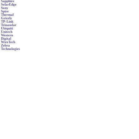
Sapphire
SolarEdge
Sony
Spire
Thermal
Grizzly
TP-Link
Trinasolar
Ubiquiti
Unitech
Western
Digital
WireTech
Zebra
Technologies