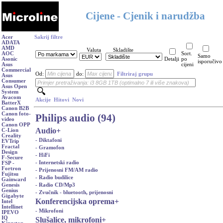
Cijene - Cjenik i narudžba
Acer
Sakrij filtre
ADATA
AMD
Valuta
Skladište
AOC
Sort.
Samo
Asonic
Detalji
po
isporučivo
Asus
cijeni
Commercial
Od:
do:
Filtriraj grupu
Asus
Consumer
Asus Open
System
Avacom
Akcije
Hitovi
Novi
BatterX
Canon B2B
Canon foto-
Philips audio (94)
video
Canon OPP
Audio
+
C-Lion
Creality
- Diktafoni
EVTrip
Fractal
- Gramofon
Design
- HiFi
F-Secure
- Internetski radio
FSP -
Fortron
- Prijenosni FM/AM radio
Fujitsu
- Radio budilice
Gainward
- Radio CD/Mp3
Genesis
Genius
- Zvučnik - bluetooth, prijenosni
Gigabyte
Konferencijska oprema
+
Intel
Intellinet
- Mikrofoni
IPEVO
IQ
Slušalice, mikrofoni
+