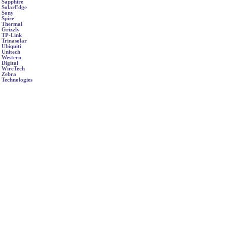
Sapphire
SolarEdge
Sony
Spire
Thermal
Grizzly
TP-Link
Trinasolar
Ubiquiti
Unitech
Western
Digital
WireTech
Zebra
Technologies