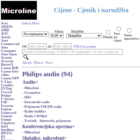
Cijene - Cjenik i narudžba
Acer
Sakrij filtre
ADATA
AMD
Valuta
Skladište
AOC
Sort.
Samo
Asonic
Detalji
po
isporučivo
Asus
cijeni
Commercial
Od:
do:
Filtriraj grupu
Asus
Consumer
Asus Open
System
Avacom
Akcije
Hitovi
Novi
BatterX
Canon B2B
Canon foto-
Philips audio (94)
video
Canon OPP
Audio
+
C-Lion
Creality
- Diktafoni
EVTrip
Fractal
- Gramofon
Design
- HiFi
F-Secure
- Internetski radio
FSP -
Fortron
- Prijenosni FM/AM radio
Fujitsu
- Radio budilice
Gainward
- Radio CD/Mp3
Genesis
Genius
- Zvučnik - bluetooth, prijenosni
Gigabyte
Konferencijska oprema
+
Intel
Intellinet
- Mikrofoni
IPEVO
IQ
Slušalice, mikrofoni
+