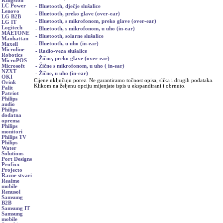
Kingston
LC Power
- Bluetooth, dječje slušalice
Lenovo
- Bluetooth, preko glave (over-ear)
LG B2B
- Bluetooth, s mikrofonom, preko glave (over-ear)
LG IT
Logitech
- Bluetooth, s mikrofonom, u uho (in-ear)
MAETONE
- Bluetooth, solarne slušalice
Manhattan
- Bluetooth, u uho (in-ear)
Maxell
Microline
- Radio-veza slušalice
Robotics
- Žične, preko glave (over-ear)
MicroPOS
- Žične s mikrofonom, u uho ( in-ear)
Microsoft
NZXT
- Žične, u uho (in-ear)
OKI
Cijene uključuju porez. Ne garantiramo točnost opisa, slika i drugih podataka.
Orink
Klikom na željenu opciju mijenjate ispis u ekspandirani i obrnuto.
Palit
Patriot
Philips
audio
Philips
dodatna
oprema
Philips
monitori
Philips TV
Philips
Water
Solutions
Port Designs
Profixx
Projecto
Razne stvari
Realme
mobile
Renusol
Samsung
B2B
Samsung IT
Samsung
mobile