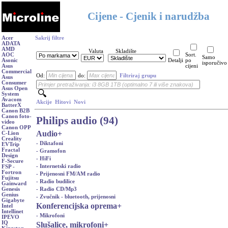
Cijene - Cjenik i narudžba
Acer
Sakrij filtre
ADATA
AMD
Valuta
Skladište
AOC
Sort.
Samo
Asonic
Detalji
po
isporučivo
Asus
cijeni
Commercial
Od:
do:
Filtriraj grupu
Asus
Consumer
Asus Open
System
Avacom
Akcije
Hitovi
Novi
BatterX
Canon B2B
Canon foto-
Philips audio (94)
video
Canon OPP
Audio
+
C-Lion
Creality
- Diktafoni
EVTrip
Fractal
- Gramofon
Design
- HiFi
F-Secure
- Internetski radio
FSP -
Fortron
- Prijenosni FM/AM radio
Fujitsu
- Radio budilice
Gainward
- Radio CD/Mp3
Genesis
Genius
- Zvučnik - bluetooth, prijenosni
Gigabyte
Konferencijska oprema
+
Intel
Intellinet
- Mikrofoni
IPEVO
IQ
Slušalice, mikrofoni
+