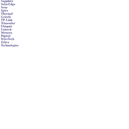
Sapphire
SolarEdge
Sony
Spire
Thermal
Grizzly
TP-Link
Trinasolar
Ubiquiti
Unitech
Western
Digital
WireTech
Zebra
Technologies