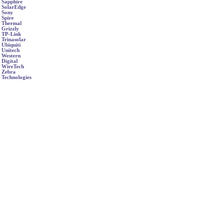
Sapphire
SolarEdge
Sony
Spire
Thermal
Grizzly
TP-Link
Trinasolar
Ubiquiti
Unitech
Western
Digital
WireTech
Zebra
Technologies