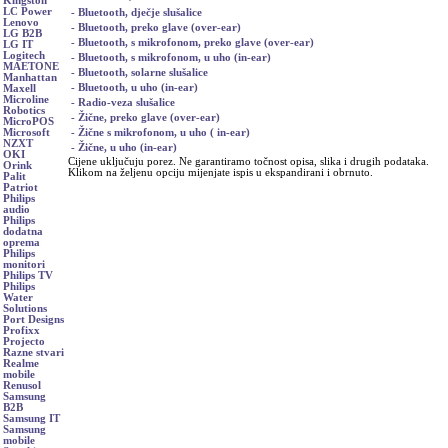
Kingston
LC Power
- Bluetooth, dječje slušalice
Lenovo
- Bluetooth, preko glave (over-ear)
LG B2B
- Bluetooth, s mikrofonom, preko glave (over-ear)
LG IT
Logitech
- Bluetooth, s mikrofonom, u uho (in-ear)
MAETONE
- Bluetooth, solarne slušalice
Manhattan
- Bluetooth, u uho (in-ear)
Maxell
Microline
- Radio-veza slušalice
Robotics
- Žične, preko glave (over-ear)
MicroPOS
- Žične s mikrofonom, u uho ( in-ear)
Microsoft
NZXT
- Žične, u uho (in-ear)
OKI
Cijene uključuju porez. Ne garantiramo točnost opisa, slika i drugih podataka.
Orink
Klikom na željenu opciju mijenjate ispis u ekspandirani i obrnuto.
Palit
Patriot
Philips
audio
Philips
dodatna
oprema
Philips
monitori
Philips TV
Philips
Water
Solutions
Port Designs
Profixx
Projecto
Razne stvari
Realme
mobile
Renusol
Samsung
B2B
Samsung IT
Samsung
mobile