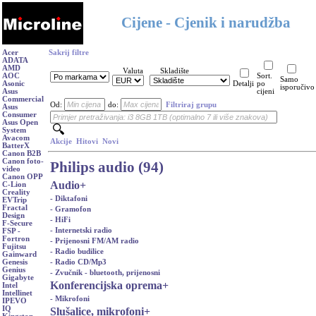
Cijene - Cjenik i narudžba
Acer
Sakrij filtre
ADATA
AMD
Valuta
Skladište
AOC
Sort.
Samo
Asonic
Detalji
po
isporučivo
Asus
cijeni
Commercial
Od:
do:
Filtriraj grupu
Asus
Consumer
Asus Open
System
Avacom
Akcije
Hitovi
Novi
BatterX
Canon B2B
Canon foto-
Philips audio (94)
video
Canon OPP
Audio
+
C-Lion
Creality
- Diktafoni
EVTrip
Fractal
- Gramofon
Design
- HiFi
F-Secure
- Internetski radio
FSP -
Fortron
- Prijenosni FM/AM radio
Fujitsu
- Radio budilice
Gainward
- Radio CD/Mp3
Genesis
Genius
- Zvučnik - bluetooth, prijenosni
Gigabyte
Konferencijska oprema
+
Intel
Intellinet
- Mikrofoni
IPEVO
IQ
Slušalice, mikrofoni
+