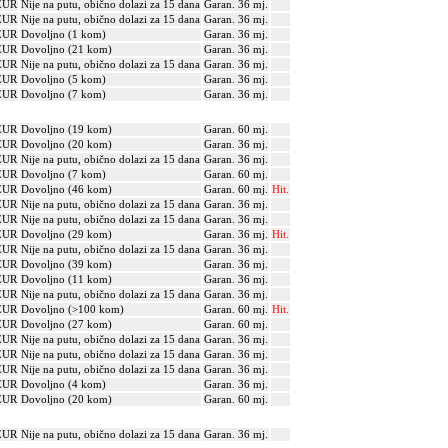
EUR
Nije na putu, obično dolazi za 15 dana
Garan. 36 mj.
EUR
Nije na putu, obično dolazi za 15 dana
Garan. 36 mj.
EUR
Dovoljno (1 kom)
Garan. 36 mj.
EUR
Dovoljno (21 kom)
Garan. 36 mj.
EUR
Nije na putu, obično dolazi za 15 dana
Garan. 36 mj.
EUR
Dovoljno (5 kom)
Garan. 36 mj.
EUR
Dovoljno (7 kom)
Garan. 36 mj.
EUR
Dovoljno (19 kom)
Garan. 60 mj.
EUR
Dovoljno (20 kom)
Garan. 36 mj.
EUR
Nije na putu, obično dolazi za 15 dana
Garan. 36 mj.
EUR
Dovoljno (7 kom)
Garan. 60 mj.
EUR
Dovoljno (46 kom)
Garan. 60 mj.
Hit.
EUR
Nije na putu, obično dolazi za 15 dana
Garan. 36 mj.
EUR
Nije na putu, obično dolazi za 15 dana
Garan. 36 mj.
EUR
Dovoljno (29 kom)
Garan. 36 mj.
Hit.
EUR
Nije na putu, obično dolazi za 15 dana
Garan. 36 mj.
EUR
Dovoljno (39 kom)
Garan. 36 mj.
EUR
Dovoljno (11 kom)
Garan. 36 mj.
EUR
Nije na putu, obično dolazi za 15 dana
Garan. 36 mj.
EUR
Dovoljno (>100 kom)
Garan. 60 mj.
Hit.
EUR
Dovoljno (27 kom)
Garan. 60 mj.
EUR
Nije na putu, obično dolazi za 15 dana
Garan. 36 mj.
EUR
Nije na putu, obično dolazi za 15 dana
Garan. 36 mj.
EUR
Nije na putu, obično dolazi za 15 dana
Garan. 36 mj.
EUR
Dovoljno (4 kom)
Garan. 36 mj.
EUR
Dovoljno (20 kom)
Garan. 60 mj.
EUR
Nije na putu, obično dolazi za 15 dana
Garan. 36 mj.