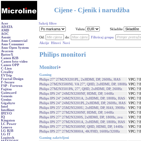
Cijene - Cjenik i narudžba
Acer
Sakrij filtre
ADATA
Valuta
Skladište
AMD
AOC
Asonic
Od:
do:
Filtriraj grupu
Asus Commercial
Akcije
Hitovi
Novi
Asus Consumer
Asus Open System
Avacom
Philips monitori
BatterX
Canon B2B
Canon foto-video
Canon OPP
Monitori
+
C-Lion
Creality
Gaming
EVTrip
Fractal Design
Philips 27" 27M2N3201PL, 2xHDMI, DP, 260Hz, HAS
VPC: ? 
F-Secure
Philips 27M2N3500NL VA 27", QHD, 2xHDMI, DP, 180Hz
VPC: ? 
FSP - Fortron
Philips 27M2N3501PA, 27", QHD, 2xHDMI, DP, 260Hz
VPC: ? 
Fujitsu
Gainward
Philips IPS 24" 24M2N3200NF, HDMI, DP, 144Hz
VPC: ? 
Genesis
Philips IPS 24" 24M2N3201A, 2xHDMI, DP, 180Hz, HAS
VPC: ? 
Genius
Philips IPS 24" 24M2N3201PL,2xHDMI, DP, 260Hz, HAS
VPC: ? 
Gigabyte
Intel
Philips IPS 25" 25M2N5200U, 2xHDMI, DP, HAS, 390Hz
VPC: ? 
Intellinet
Philips IPS 27" 27M2N3200NF, HDMI, DP, 144Hz
VPC: ? 
IPEVO
IQ
Philips IPS 27" 27M2N3200S, 2xHDMI, DP, 180Hz, zvu
VPC: ? 
Kingston
Philips IPS 27" 27M2N3201A, 2xHDMI, DP, 180Hz, HAS
VPC: ? 
LC Power
Philips IPS 27" 27M2N3500NF, QHD, HDMI, DP, 144Hz
VPC: ? 
Lenovo
LG B2B
Philips IPS 27" 27M2N3800A, 4K/FHD, 160Hz/320Hz
VPC: ? 
LG IT
Gaming zakrivljeni
Logitech