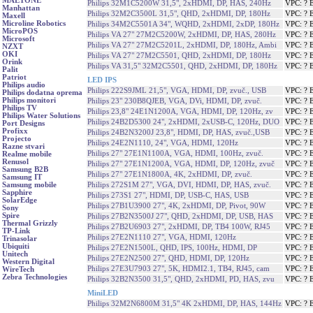
MAETONE
Philips 32M1C5200W 31,5", 2xHDMI, DP, HAS, 240Hz
VPC: ? 
Manhattan
Philips 32M2C3500L 31,5", QHD, 2xHDMI, DP, 180Hz
VPC: ? 
Maxell
Microline Robotics
Philips 34M2C5501A 34", WQHD, 2xHDMI, 2xDP, 180Hz
VPC: ? 
MicroPOS
Philips VA 27" 27M2C5200W, 2xHDMI, DP, HAS, 280Hz
VPC: ? 
Microsoft
Philips VA 27" 27M2C5201L, 2xHDMI, DP, 180Hz, Ambi
VPC: ? 
NZXT
OKI
Philips VA 27" 27M2C5501, QHD, 2xHDMI, DP, 180Hz
VPC: ? 
Orink
Philips VA 31,5" 32M2C5501, QHD, 2xHDMI, DP, 180Hz
VPC: ? 
Palit
Patriot
LED IPS
Philips audio
Philips 222S9JML 21,5", VGA, HDMI, DP, zvuč., USB
VPC: ? 
Philips dodatna oprema
Philips monitori
Philips 23" 230B8QJEB, VGA, DVi, HDMI, DP, zvuč.
VPC: ? 
Philips TV
Philips 23,8" 24E1N1200A, VGA, HDMI, DP, 120Hz, zv
VPC: ? 
Philips Water Solutions
Philips 24B2D5300 24", 2xHDMI, 2xUSB-C, 120Hz, DUO
VPC: ? 
Port Designs
Profixx
Philips 24B2N3200J 23,8", HDMI, DP, HAS, zvuč.,USB
VPC: ? 
Projecto
Philips 24E2N1110, 24", VGA, HDMI, 120Hz
VPC: ? 
Razne stvari
Philips 27" 27E1N1100A, VGA, HDMI, 100Hz, zvuč.
VPC: ? 
Realme mobile
Renusol
Philips 27" 27E1N1200A, VGA, HDMI, DP, 120Hz, zvuč
VPC: ? 
Samsung B2B
Philips 27" 27E1N1800A, 4K, 2xHDMI, DP, zvuč.
VPC: ? 
Samsung IT
Philips 272S1M 27", VGA, DVI, HDMI, DP, HAS, zvuč.
VPC: ? 
Samsung mobile
Sapphire
Philips 273S1 27", HDMI, DP, USB-C, HAS, USB
VPC: ? 
SolarEdge
Philips 27B1U3900 27", 4K, 2xHDMI, DP, Pivot, 90W
VPC: ? 
Sony
Spire
Philips 27B2N3500J 27", QHD, 2xHDMI, DP, USB, HAS
VPC: ? 
Thermal Grizzly
Philips 27B2U6903 27", 2xHDMI, DP, TB4 100W, RJ45
VPC: ? 
TP-Link
Philips 27E2N1110 27", VGA, HDMI, 120Hz
VPC: ? 
Trinasolar
Ubiquiti
Philips 27E2N1500L, QHD, IPS, 100Hz, HDMI, DP
VPC: ? 
Unitech
Philips 27E2N2500 27", QHD, HDMI, DP, 120Hz
VPC: ? 
Western Digital
Philips 27E3U7903 27", 5K, HDMI2.1, TB4, RJ45, cam
VPC: ? 
WireTech
Zebra Technologies
Philips 32B2N3500 31,5", QHD, 2xHDMI, PD, HAS, zvu
VPC: ? 
MiniLED
Philips 32M2N6800M 31,5" 4K 2xHDMI, DP, HAS, 144Hz
VPC: ? 