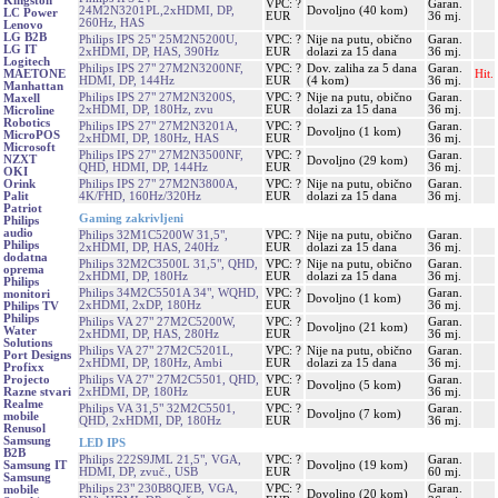
Kingston
VPC: ?
Garan.
24M2N3201PL,2xHDMI, DP,
Dovoljno (40 kom)
LC Power
EUR
36 mj.
260Hz, HAS
Lenovo
LG B2B
Philips IPS 25" 25M2N5200U,
VPC: ?
Nije na putu, obično
Garan.
LG IT
2xHDMI, DP, HAS, 390Hz
EUR
dolazi za 15 dana
36 mj.
Logitech
Philips IPS 27" 27M2N3200NF,
VPC: ?
Dov. zaliha za 5 dana
Garan.
Hit.
MAETONE
HDMI, DP, 144Hz
EUR
(4 kom)
36 mj.
Manhattan
Philips IPS 27" 27M2N3200S,
VPC: ?
Nije na putu, obično
Garan.
Maxell
2xHDMI, DP, 180Hz, zvu
EUR
dolazi za 15 dana
36 mj.
Microline
Robotics
Philips IPS 27" 27M2N3201A,
VPC: ?
Garan.
Dovoljno (1 kom)
MicroPOS
2xHDMI, DP, 180Hz, HAS
EUR
36 mj.
Microsoft
Philips IPS 27" 27M2N3500NF,
VPC: ?
Garan.
NZXT
Dovoljno (29 kom)
QHD, HDMI, DP, 144Hz
EUR
36 mj.
OKI
Philips IPS 27" 27M2N3800A,
VPC: ?
Nije na putu, obično
Garan.
Orink
4K/FHD, 160Hz/320Hz
EUR
dolazi za 15 dana
36 mj.
Palit
Patriot
Gaming zakrivljeni
Philips
audio
Philips 32M1C5200W 31,5",
VPC: ?
Nije na putu, obično
Garan.
Philips
2xHDMI, DP, HAS, 240Hz
EUR
dolazi za 15 dana
36 mj.
dodatna
Philips 32M2C3500L 31,5", QHD,
VPC: ?
Nije na putu, obično
Garan.
oprema
2xHDMI, DP, 180Hz
EUR
dolazi za 15 dana
36 mj.
Philips
Philips 34M2C5501A 34", WQHD,
VPC: ?
Garan.
monitori
Dovoljno (1 kom)
2xHDMI, 2xDP, 180Hz
EUR
36 mj.
Philips TV
Philips
Philips VA 27" 27M2C5200W,
VPC: ?
Garan.
Dovoljno (21 kom)
Water
2xHDMI, DP, HAS, 280Hz
EUR
36 mj.
Solutions
Philips VA 27" 27M2C5201L,
VPC: ?
Nije na putu, obično
Garan.
Port Designs
2xHDMI, DP, 180Hz, Ambi
EUR
dolazi za 15 dana
36 mj.
Profixx
Philips VA 27" 27M2C5501, QHD,
VPC: ?
Garan.
Projecto
Dovoljno (5 kom)
2xHDMI, DP, 180Hz
EUR
36 mj.
Razne stvari
Realme
Philips VA 31,5" 32M2C5501,
VPC: ?
Garan.
Dovoljno (7 kom)
mobile
QHD, 2xHDMI, DP, 180Hz
EUR
36 mj.
Renusol
Samsung
LED IPS
B2B
Philips 222S9JML 21,5", VGA,
VPC: ?
Garan.
Dovoljno (19 kom)
Samsung IT
HDMI, DP, zvuč., USB
EUR
60 mj.
Samsung
Philips 23" 230B8QJEB, VGA,
VPC: ?
Garan.
mobile
Dovoljno (20 kom)