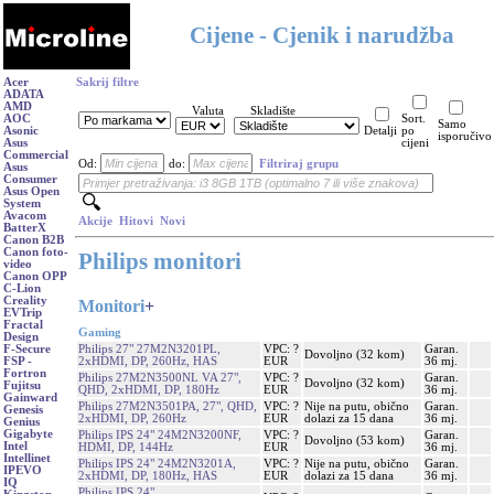
Cijene - Cjenik i narudžba
Acer
Sakrij filtre
ADATA
AMD
Valuta
Skladište
AOC
Sort.
Samo
Asonic
Detalji
po
isporučivo
Asus
cijeni
Commercial
Od:
do:
Filtriraj grupu
Asus
Consumer
Asus Open
System
Avacom
Akcije
Hitovi
Novi
BatterX
Canon B2B
Canon foto-
Philips monitori
video
Canon OPP
C-Lion
Creality
Monitori
+
EVTrip
Fractal
Gaming
Design
Philips 27" 27M2N3201PL,
VPC: ?
Garan.
F-Secure
Dovoljno (32 kom)
2xHDMI, DP, 260Hz, HAS
EUR
36 mj.
FSP -
Fortron
Philips 27M2N3500NL VA 27",
VPC: ?
Garan.
Dovoljno (32 kom)
Fujitsu
QHD, 2xHDMI, DP, 180Hz
EUR
36 mj.
Gainward
Philips 27M2N3501PA, 27", QHD,
VPC: ?
Nije na putu, obično
Garan.
Genesis
2xHDMI, DP, 260Hz
EUR
dolazi za 15 dana
36 mj.
Genius
Gigabyte
Philips IPS 24" 24M2N3200NF,
VPC: ?
Garan.
Dovoljno (53 kom)
Intel
HDMI, DP, 144Hz
EUR
36 mj.
Intellinet
Philips IPS 24" 24M2N3201A,
VPC: ?
Nije na putu, obično
Garan.
IPEVO
2xHDMI, DP, 180Hz, HAS
EUR
dolazi za 15 dana
36 mj.
IQ
Philips IPS 24"