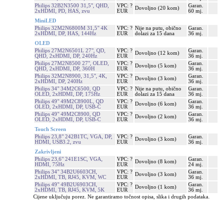
Philips 32B2N3500 31,5", QHD,
VPC: ?
Garan.
Dovoljno (20 kom)
2xHDMI, PD, HAS, zvu
EUR
60 mj.
MiniLED
Philips 32M2N6800M 31,5" 4K
VPC: ?
Nije na putu, obično
Garan.
2xHDMI, DP, HAS, 144Hz
EUR
dolazi za 15 dana
36 mj.
OLED
Philips 27M2N6501L 27", QD,
VPC: ?
Garan.
Dovoljno (12 kom)
QHD, 2xHDMI, DP, 240Hz
EUR
36 mj.
Philips 27M2N8500 27", OLED,
VPC: ?
Garan.
Dovoljno (5 kom)
QHD, 2xHDMI, DP, 360H
EUR
36 mj.
Philips 32M2N8900, 31,5", 4K,
VPC: ?
Garan.
Dovoljno (3 kom)
2xHDMI, DP, 240Hz
EUR
36 mj.
Philips 34" 34M2C6500, QD
VPC: ?
Nije na putu, obično
Garan.
OLED, 2xHDMI, DP, 175Hz
EUR
dolazi za 15 dana
36 mj.
Philips 49" 49M2C8900L, QD
VPC: ?
Garan.
Dovoljno (6 kom)
OLED, 2xHDMI, DP, USB-C
EUR
36 mj.
Philips 49" 49M2C8900, QD
VPC: ?
Garan.
Dovoljno (2 kom)
OLED, 2xHDMI, DP, USB-C
EUR
36 mj.
Touch Screen
Philips 23,8" 242B1TC, VGA, DP,
VPC: ?
Garan.
Dovoljno (3 kom)
HDMI, USB3.2, zvu
EUR
36 mj.
Zakrivljeni
Philips 23,6" 241E1SC, VGA,
VPC: ?
Garan.
Dovoljno (8 kom)
HDMI, 75Hz
EUR
24 mj.
Philips 34" 34B2U6603CH,
VPC: ?
Garan.
Dovoljno (3 kom)
2xHDMI, TB, RJ45, KVM, WC
EUR
36 mj.
Philips 49" 49B2U6903CH,
VPC: ?
Garan.
Dovoljno (1 kom)
2xHDMI, TB, RJ45, KVM, 5K
EUR
36 mj.
Cijene uključuju porez. Ne garantiramo točnost opisa, slika i drugih podataka.