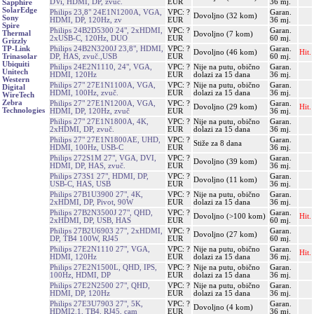
DVi, HDMI, DP, zvuč.
EUR
36 mj.
Sapphire
SolarEdge
Philips 23,8" 24E1N1200A, VGA,
VPC: ?
Garan.
Dovoljno (32 kom)
Sony
HDMI, DP, 120Hz, zv
EUR
36 mj.
Spire
Philips 24B2D5300 24", 2xHDMI,
VPC: ?
Garan.
Thermal
Dovoljno (7 kom)
2xUSB-C, 120Hz, DUO
EUR
60 mj.
Grizzly
Philips 24B2N3200J 23,8", HDMI,
VPC: ?
Garan.
TP-Link
Dovoljno (46 kom)
Hit.
DP, HAS, zvuč.,USB
EUR
60 mj.
Trinasolar
Ubiquiti
Philips 24E2N1110, 24", VGA,
VPC: ?
Nije na putu, obično
Garan.
Unitech
HDMI, 120Hz
EUR
dolazi za 15 dana
36 mj.
Western
Philips 27" 27E1N1100A, VGA,
VPC: ?
Nije na putu, obično
Garan.
Digital
HDMI, 100Hz, zvuč.
EUR
dolazi za 15 dana
36 mj.
WireTech
Zebra
Philips 27" 27E1N1200A, VGA,
VPC: ?
Garan.
Dovoljno (29 kom)
Hit.
Technologies
HDMI, DP, 120Hz, zvuč
EUR
36 mj.
Philips 27" 27E1N1800A, 4K,
VPC: ?
Nije na putu, obično
Garan.
2xHDMI, DP, zvuč.
EUR
dolazi za 15 dana
36 mj.
Philips 27" 27E1N1800AE, UHD,
VPC: ?
Garan.
Stiže za 8 dana
HDMI, 100Hz, USB-C
EUR
36 mj.
Philips 272S1M 27", VGA, DVI,
VPC: ?
Garan.
Dovoljno (39 kom)
HDMI, DP, HAS, zvuč.
EUR
36 mj.
Philips 273S1 27", HDMI, DP,
VPC: ?
Garan.
Dovoljno (11 kom)
USB-C, HAS, USB
EUR
36 mj.
Philips 27B1U3900 27", 4K,
VPC: ?
Nije na putu, obično
Garan.
2xHDMI, DP, Pivot, 90W
EUR
dolazi za 15 dana
36 mj.
Philips 27B2N3500J 27", QHD,
VPC: ?
Garan.
Dovoljno (>100 kom)
Hit.
2xHDMI, DP, USB, HAS
EUR
60 mj.
Philips 27B2U6903 27", 2xHDMI,
VPC: ?
Garan.
Dovoljno (27 kom)
DP, TB4 100W, RJ45
EUR
60 mj.
Philips 27E2N1110 27", VGA,
VPC: ?
Nije na putu, obično
Garan.
Hit.
HDMI, 120Hz
EUR
dolazi za 15 dana
36 mj.
Philips 27E2N1500L, QHD, IPS,
VPC: ?
Nije na putu, obično
Garan.
100Hz, HDMI, DP
EUR
dolazi za 15 dana
36 mj.
Philips 27E2N2500 27", QHD,
VPC: ?
Nije na putu, obično
Garan.
HDMI, DP, 120Hz
EUR
dolazi za 15 dana
36 mj.
Philips 27E3U7903 27", 5K,
VPC: ?
Garan.
Dovoljno (4 kom)
HDMI2.1, TB4, RJ45, cam
EUR
36 mj.