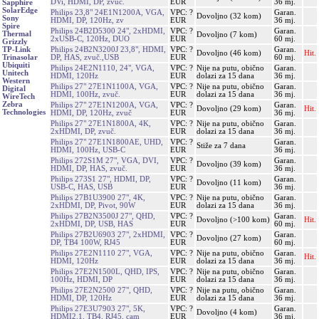
DVi, HDMI, DP, zvuč.
EUR
36 mj.
Sapphire
SolarEdge
Philips 23,8" 24E1N1200A, VGA,
VPC: ?
Garan.
Dovoljno (32 kom)
Sony
HDMI, DP, 120Hz, zv
EUR
36 mj.
Spire
Philips 24B2D5300 24", 2xHDMI,
VPC: ?
Garan.
Thermal
Dovoljno (7 kom)
2xUSB-C, 120Hz, DUO
EUR
60 mj.
Grizzly
Philips 24B2N3200J 23,8", HDMI,
VPC: ?
Garan.
TP-Link
Dovoljno (46 kom)
Hit.
DP, HAS, zvuč.,USB
EUR
60 mj.
Trinasolar
Ubiquiti
Philips 24E2N1110, 24", VGA,
VPC: ?
Nije na putu, obično
Garan.
Unitech
HDMI, 120Hz
EUR
dolazi za 15 dana
36 mj.
Western
Philips 27" 27E1N1100A, VGA,
VPC: ?
Nije na putu, obično
Garan.
Digital
HDMI, 100Hz, zvuč.
EUR
dolazi za 15 dana
36 mj.
WireTech
Zebra
Philips 27" 27E1N1200A, VGA,
VPC: ?
Garan.
Dovoljno (29 kom)
Hit.
Technologies
HDMI, DP, 120Hz, zvuč
EUR
36 mj.
Philips 27" 27E1N1800A, 4K,
VPC: ?
Nije na putu, obično
Garan.
2xHDMI, DP, zvuč.
EUR
dolazi za 15 dana
36 mj.
Philips 27" 27E1N1800AE, UHD,
VPC: ?
Garan.
Stiže za 7 dana
HDMI, 100Hz, USB-C
EUR
36 mj.
Philips 272S1M 27", VGA, DVI,
VPC: ?
Garan.
Dovoljno (39 kom)
HDMI, DP, HAS, zvuč.
EUR
36 mj.
Philips 273S1 27", HDMI, DP,
VPC: ?
Garan.
Dovoljno (11 kom)
USB-C, HAS, USB
EUR
36 mj.
Philips 27B1U3900 27", 4K,
VPC: ?
Nije na putu, obično
Garan.
2xHDMI, DP, Pivot, 90W
EUR
dolazi za 15 dana
36 mj.
Philips 27B2N3500J 27", QHD,
VPC: ?
Garan.
Dovoljno (>100 kom)
Hit.
2xHDMI, DP, USB, HAS
EUR
60 mj.
Philips 27B2U6903 27", 2xHDMI,
VPC: ?
Garan.
Dovoljno (27 kom)
DP, TB4 100W, RJ45
EUR
60 mj.
Philips 27E2N1110 27", VGA,
VPC: ?
Nije na putu, obično
Garan.
Hit.
HDMI, 120Hz
EUR
dolazi za 15 dana
36 mj.
Philips 27E2N1500L, QHD, IPS,
VPC: ?
Nije na putu, obično
Garan.
100Hz, HDMI, DP
EUR
dolazi za 15 dana
36 mj.
Philips 27E2N2500 27", QHD,
VPC: ?
Nije na putu, obično
Garan.
HDMI, DP, 120Hz
EUR
dolazi za 15 dana
36 mj.
Philips 27E3U7903 27", 5K,
VPC: ?
Garan.
Dovoljno (4 kom)
HDMI2.1, TB4, RJ45, cam
EUR
36 mj.