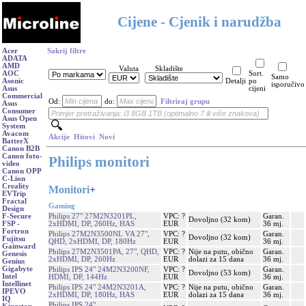
Cijene - Cjenik i narudžba
Acer
Sakrij filtre
ADATA
AMD
Valuta
Skladište
AOC
Sort.
Samo
Asonic
Detalji
po
isporučivo
Asus
cijeni
Commercial
Od:
do:
Filtriraj grupu
Asus
Consumer
Asus Open
System
Avacom
Akcije
Hitovi
Novi
BatterX
Canon B2B
Canon foto-
Philips monitori
video
Canon OPP
C-Lion
Creality
Monitori
+
EVTrip
Fractal
Gaming
Design
Philips 27" 27M2N3201PL,
VPC: ?
Garan.
F-Secure
Dovoljno (32 kom)
2xHDMI, DP, 260Hz, HAS
EUR
36 mj.
FSP -
Fortron
Philips 27M2N3500NL VA 27",
VPC: ?
Garan.
Dovoljno (32 kom)
Fujitsu
QHD, 2xHDMI, DP, 180Hz
EUR
36 mj.
Gainward
Philips 27M2N3501PA, 27", QHD,
VPC: ?
Nije na putu, obično
Garan.
Genesis
2xHDMI, DP, 260Hz
EUR
dolazi za 15 dana
36 mj.
Genius
Gigabyte
Philips IPS 24" 24M2N3200NF,
VPC: ?
Garan.
Dovoljno (53 kom)
Intel
HDMI, DP, 144Hz
EUR
36 mj.
Intellinet
Philips IPS 24" 24M2N3201A,
VPC: ?
Nije na putu, obično
Garan.
IPEVO
2xHDMI, DP, 180Hz, HAS
EUR
dolazi za 15 dana
36 mj.
IQ
Philips IPS 24"