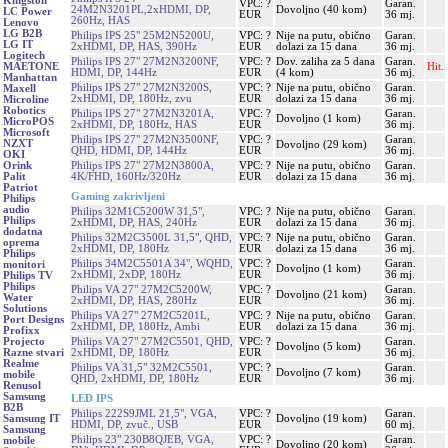
Kingston
VPC: ?
Garan.
24M2N3201PL,2xHDMI, DP,
Dovoljno (40 kom)
LC Power
EUR
36 mj.
260Hz, HAS
Lenovo
LG B2B
Philips IPS 25" 25M2N5200U,
VPC: ?
Nije na putu, obično
Garan.
LG IT
2xHDMI, DP, HAS, 390Hz
EUR
dolazi za 15 dana
36 mj.
Logitech
Philips IPS 27" 27M2N3200NF,
VPC: ?
Dov. zaliha za 5 dana
Garan.
Hit.
MAETONE
HDMI, DP, 144Hz
EUR
(4 kom)
36 mj.
Manhattan
Philips IPS 27" 27M2N3200S,
VPC: ?
Nije na putu, obično
Garan.
Maxell
2xHDMI, DP, 180Hz, zvu
EUR
dolazi za 15 dana
36 mj.
Microline
Robotics
Philips IPS 27" 27M2N3201A,
VPC: ?
Garan.
Dovoljno (1 kom)
MicroPOS
2xHDMI, DP, 180Hz, HAS
EUR
36 mj.
Microsoft
Philips IPS 27" 27M2N3500NF,
VPC: ?
Garan.
NZXT
Dovoljno (29 kom)
QHD, HDMI, DP, 144Hz
EUR
36 mj.
OKI
Philips IPS 27" 27M2N3800A,
VPC: ?
Nije na putu, obično
Garan.
Orink
4K/FHD, 160Hz/320Hz
EUR
dolazi za 15 dana
36 mj.
Palit
Patriot
Gaming zakrivljeni
Philips
audio
Philips 32M1C5200W 31,5",
VPC: ?
Nije na putu, obično
Garan.
Philips
2xHDMI, DP, HAS, 240Hz
EUR
dolazi za 15 dana
36 mj.
dodatna
Philips 32M2C3500L 31,5", QHD,
VPC: ?
Nije na putu, obično
Garan.
oprema
2xHDMI, DP, 180Hz
EUR
dolazi za 15 dana
36 mj.
Philips
Philips 34M2C5501A 34", WQHD,
VPC: ?
Garan.
monitori
Dovoljno (1 kom)
2xHDMI, 2xDP, 180Hz
EUR
36 mj.
Philips TV
Philips
Philips VA 27" 27M2C5200W,
VPC: ?
Garan.
Dovoljno (21 kom)
Water
2xHDMI, DP, HAS, 280Hz
EUR
36 mj.
Solutions
Philips VA 27" 27M2C5201L,
VPC: ?
Nije na putu, obično
Garan.
Port Designs
2xHDMI, DP, 180Hz, Ambi
EUR
dolazi za 15 dana
36 mj.
Profixx
Philips VA 27" 27M2C5501, QHD,
VPC: ?
Garan.
Projecto
Dovoljno (5 kom)
2xHDMI, DP, 180Hz
EUR
36 mj.
Razne stvari
Realme
Philips VA 31,5" 32M2C5501,
VPC: ?
Garan.
Dovoljno (7 kom)
mobile
QHD, 2xHDMI, DP, 180Hz
EUR
36 mj.
Renusol
Samsung
LED IPS
B2B
Philips 222S9JML 21,5", VGA,
VPC: ?
Garan.
Dovoljno (19 kom)
Samsung IT
HDMI, DP, zvuč., USB
EUR
60 mj.
Samsung
Philips 23" 230B8QJEB, VGA,
VPC: ?
Garan.
mobile
Dovoljno (20 kom)