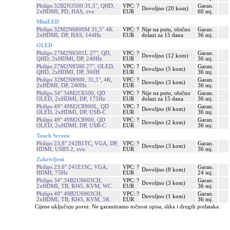
Philips 32B2N3500 31,5", QHD,
VPC: ?
Garan.
Dovoljno (20 kom)
2xHDMI, PD, HAS, zvu
EUR
60 mj.
MiniLED
Philips 32M2N6800M 31,5" 4K
VPC: ?
Nije na putu, obično
Garan.
2xHDMI, DP, HAS, 144Hz
EUR
dolazi za 15 dana
36 mj.
OLED
Philips 27M2N6501L 27", QD,
VPC: ?
Garan.
Dovoljno (12 kom)
QHD, 2xHDMI, DP, 240Hz
EUR
36 mj.
Philips 27M2N8500 27", OLED,
VPC: ?
Garan.
Dovoljno (5 kom)
QHD, 2xHDMI, DP, 360H
EUR
36 mj.
Philips 32M2N8900, 31,5", 4K,
VPC: ?
Garan.
Dovoljno (3 kom)
2xHDMI, DP, 240Hz
EUR
36 mj.
Philips 34" 34M2C6500, QD
VPC: ?
Nije na putu, obično
Garan.
OLED, 2xHDMI, DP, 175Hz
EUR
dolazi za 15 dana
36 mj.
Philips 49" 49M2C8900L, QD
VPC: ?
Garan.
Dovoljno (6 kom)
OLED, 2xHDMI, DP, USB-C
EUR
36 mj.
Philips 49" 49M2C8900, QD
VPC: ?
Garan.
Dovoljno (2 kom)
OLED, 2xHDMI, DP, USB-C
EUR
36 mj.
Touch Screen
Philips 23,8" 242B1TC, VGA, DP,
VPC: ?
Garan.
Dovoljno (3 kom)
HDMI, USB3.2, zvu
EUR
36 mj.
Zakrivljeni
Philips 23,6" 241E1SC, VGA,
VPC: ?
Garan.
Dovoljno (8 kom)
HDMI, 75Hz
EUR
24 mj.
Philips 34" 34B2U6603CH,
VPC: ?
Garan.
Dovoljno (3 kom)
2xHDMI, TB, RJ45, KVM, WC
EUR
36 mj.
Philips 49" 49B2U6903CH,
VPC: ?
Garan.
Dovoljno (1 kom)
2xHDMI, TB, RJ45, KVM, 5K
EUR
36 mj.
Cijene uključuju porez. Ne garantiramo točnost opisa, slika i drugih podataka.