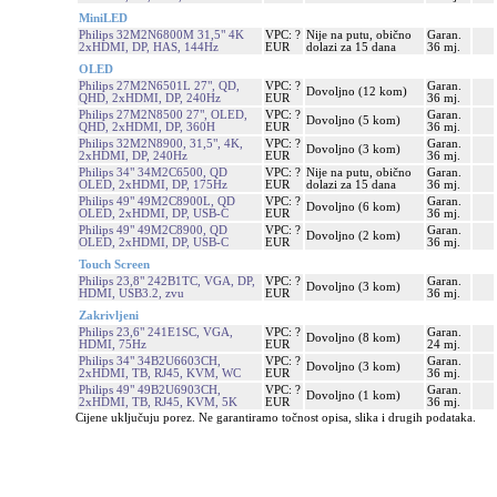
MiniLED
Philips 32M2N6800M 31,5" 4K
VPC: ?
Nije na putu, obično
Garan.
2xHDMI, DP, HAS, 144Hz
EUR
dolazi za 15 dana
36 mj.
OLED
Philips 27M2N6501L 27", QD,
VPC: ?
Garan.
Dovoljno (12 kom)
QHD, 2xHDMI, DP, 240Hz
EUR
36 mj.
Philips 27M2N8500 27", OLED,
VPC: ?
Garan.
Dovoljno (5 kom)
QHD, 2xHDMI, DP, 360H
EUR
36 mj.
Philips 32M2N8900, 31,5", 4K,
VPC: ?
Garan.
Dovoljno (3 kom)
2xHDMI, DP, 240Hz
EUR
36 mj.
Philips 34" 34M2C6500, QD
VPC: ?
Nije na putu, obično
Garan.
OLED, 2xHDMI, DP, 175Hz
EUR
dolazi za 15 dana
36 mj.
Philips 49" 49M2C8900L, QD
VPC: ?
Garan.
Dovoljno (6 kom)
OLED, 2xHDMI, DP, USB-C
EUR
36 mj.
Philips 49" 49M2C8900, QD
VPC: ?
Garan.
Dovoljno (2 kom)
OLED, 2xHDMI, DP, USB-C
EUR
36 mj.
Touch Screen
Philips 23,8" 242B1TC, VGA, DP,
VPC: ?
Garan.
Dovoljno (3 kom)
HDMI, USB3.2, zvu
EUR
36 mj.
Zakrivljeni
Philips 23,6" 241E1SC, VGA,
VPC: ?
Garan.
Dovoljno (8 kom)
HDMI, 75Hz
EUR
24 mj.
Philips 34" 34B2U6603CH,
VPC: ?
Garan.
Dovoljno (3 kom)
2xHDMI, TB, RJ45, KVM, WC
EUR
36 mj.
Philips 49" 49B2U6903CH,
VPC: ?
Garan.
Dovoljno (1 kom)
2xHDMI, TB, RJ45, KVM, 5K
EUR
36 mj.
Cijene uključuju porez. Ne garantiramo točnost opisa, slika i drugih podataka.