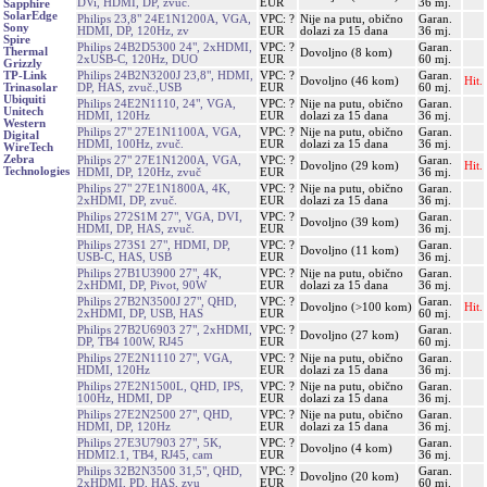
DVi, HDMI, DP, zvuč.
EUR
36 mj.
Sapphire
SolarEdge
Philips 23,8" 24E1N1200A, VGA,
VPC: ?
Nije na putu, obično
Garan.
Sony
HDMI, DP, 120Hz, zv
EUR
dolazi za 15 dana
36 mj.
Spire
Philips 24B2D5300 24", 2xHDMI,
VPC: ?
Garan.
Thermal
Dovoljno (8 kom)
2xUSB-C, 120Hz, DUO
EUR
60 mj.
Grizzly
Philips 24B2N3200J 23,8", HDMI,
VPC: ?
Garan.
TP-Link
Dovoljno (46 kom)
Hit.
DP, HAS, zvuč.,USB
EUR
60 mj.
Trinasolar
Ubiquiti
Philips 24E2N1110, 24", VGA,
VPC: ?
Nije na putu, obično
Garan.
Unitech
HDMI, 120Hz
EUR
dolazi za 15 dana
36 mj.
Western
Philips 27" 27E1N1100A, VGA,
VPC: ?
Nije na putu, obično
Garan.
Digital
HDMI, 100Hz, zvuč.
EUR
dolazi za 15 dana
36 mj.
WireTech
Zebra
Philips 27" 27E1N1200A, VGA,
VPC: ?
Garan.
Dovoljno (29 kom)
Hit.
Technologies
HDMI, DP, 120Hz, zvuč
EUR
36 mj.
Philips 27" 27E1N1800A, 4K,
VPC: ?
Nije na putu, obično
Garan.
2xHDMI, DP, zvuč.
EUR
dolazi za 15 dana
36 mj.
Philips 272S1M 27", VGA, DVI,
VPC: ?
Garan.
Dovoljno (39 kom)
HDMI, DP, HAS, zvuč.
EUR
36 mj.
Philips 273S1 27", HDMI, DP,
VPC: ?
Garan.
Dovoljno (11 kom)
USB-C, HAS, USB
EUR
36 mj.
Philips 27B1U3900 27", 4K,
VPC: ?
Nije na putu, obično
Garan.
2xHDMI, DP, Pivot, 90W
EUR
dolazi za 15 dana
36 mj.
Philips 27B2N3500J 27", QHD,
VPC: ?
Garan.
Dovoljno (>100 kom)
Hit.
2xHDMI, DP, USB, HAS
EUR
60 mj.
Philips 27B2U6903 27", 2xHDMI,
VPC: ?
Garan.
Dovoljno (27 kom)
DP, TB4 100W, RJ45
EUR
60 mj.
Philips 27E2N1110 27", VGA,
VPC: ?
Nije na putu, obično
Garan.
HDMI, 120Hz
EUR
dolazi za 15 dana
36 mj.
Philips 27E2N1500L, QHD, IPS,
VPC: ?
Nije na putu, obično
Garan.
100Hz, HDMI, DP
EUR
dolazi za 15 dana
36 mj.
Philips 27E2N2500 27", QHD,
VPC: ?
Nije na putu, obično
Garan.
HDMI, DP, 120Hz
EUR
dolazi za 15 dana
36 mj.
Philips 27E3U7903 27", 5K,
VPC: ?
Garan.
Dovoljno (4 kom)
HDMI2.1, TB4, RJ45, cam
EUR
36 mj.
Philips 32B2N3500 31,5", QHD,
VPC: ?
Garan.
Dovoljno (20 kom)
2xHDMI, PD, HAS, zvu
EUR
60 mj.