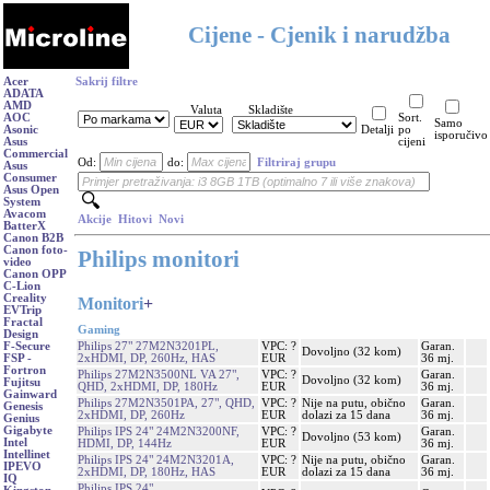
Cijene - Cjenik i narudžba
Acer
Sakrij filtre
ADATA
AMD
Valuta
Skladište
AOC
Sort.
Samo
Asonic
Detalji
po
isporučivo
Asus
cijeni
Commercial
Od:
do:
Filtriraj grupu
Asus
Consumer
Asus Open
System
Avacom
Akcije
Hitovi
Novi
BatterX
Canon B2B
Canon foto-
Philips monitori
video
Canon OPP
C-Lion
Creality
Monitori
+
EVTrip
Fractal
Gaming
Design
Philips 27" 27M2N3201PL,
VPC: ?
Garan.
F-Secure
Dovoljno (32 kom)
2xHDMI, DP, 260Hz, HAS
EUR
36 mj.
FSP -
Fortron
Philips 27M2N3500NL VA 27",
VPC: ?
Garan.
Dovoljno (32 kom)
Fujitsu
QHD, 2xHDMI, DP, 180Hz
EUR
36 mj.
Gainward
Philips 27M2N3501PA, 27", QHD,
VPC: ?
Nije na putu, obično
Garan.
Genesis
2xHDMI, DP, 260Hz
EUR
dolazi za 15 dana
36 mj.
Genius
Gigabyte
Philips IPS 24" 24M2N3200NF,
VPC: ?
Garan.
Dovoljno (53 kom)
Intel
HDMI, DP, 144Hz
EUR
36 mj.
Intellinet
Philips IPS 24" 24M2N3201A,
VPC: ?
Nije na putu, obično
Garan.
IPEVO
2xHDMI, DP, 180Hz, HAS
EUR
dolazi za 15 dana
36 mj.
IQ
Philips IPS 24"