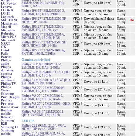
Kingston
VPC: ?
Garan.
24M2N3201PL,2xHDMI, DP,
Dovoljno (40 kom)
LC Power
EUR
36 mj.
260Hz, HAS
Lenovo
LG B2B
Philips IPS 25" 25M2N5200U,
VPC: ?
Nije na putu, obično
Garan.
LG IT
2xHDMI, DP, HAS, 390Hz
EUR
dolazi za 15 dana
36 mj.
Logitech
Philips IPS 27" 27M2N3200NF,
VPC: ?
Dov. zaliha za 5 dana
Garan.
Hit.
MAETONE
HDMI, DP, 144Hz
EUR
(4 kom)
36 mj.
Manhattan
Philips IPS 27" 27M2N3200S,
VPC: ?
Nije na putu, obično
Garan.
Maxell
2xHDMI, DP, 180Hz, zvu
EUR
dolazi za 15 dana
36 mj.
Microline
Robotics
Philips IPS 27" 27M2N3201A,
VPC: ?
Nije na putu, obično
Garan.
MicroPOS
2xHDMI, DP, 180Hz, HAS
EUR
dolazi za 15 dana
36 mj.
Microsoft
Philips IPS 27" 27M2N3500NF,
VPC: ?
Garan.
NZXT
Dovoljno (29 kom)
QHD, HDMI, DP, 144Hz
EUR
36 mj.
OKI
Philips IPS 27" 27M2N3800A,
VPC: ?
Nije na putu, obično
Garan.
Orink
4K/FHD, 160Hz/320Hz
EUR
dolazi za 15 dana
36 mj.
Palit
Patriot
Gaming zakrivljeni
Philips
audio
Philips 32M1C5200W 31,5",
VPC: ?
Nije na putu, obično
Garan.
Philips
2xHDMI, DP, HAS, 240Hz
EUR
dolazi za 15 dana
36 mj.
dodatna
Philips 32M2C3500L 31,5", QHD,
VPC: ?
Nije na putu, obično
Garan.
oprema
2xHDMI, DP, 180Hz
EUR
dolazi za 15 dana
36 mj.
Philips
Philips 34M2C5501A 34", WQHD,
VPC: ?
Garan.
monitori
Dovoljno (1 kom)
2xHDMI, 2xDP, 180Hz
EUR
36 mj.
Philips TV
Philips
Philips VA 27" 27M2C5200W,
VPC: ?
Garan.
Dovoljno (21 kom)
Water
2xHDMI, DP, HAS, 280Hz
EUR
36 mj.
Solutions
Philips VA 27" 27M2C5201L,
VPC: ?
Nije na putu, obično
Garan.
Port Designs
2xHDMI, DP, 180Hz, Ambi
EUR
dolazi za 15 dana
36 mj.
Profixx
Philips VA 27" 27M2C5501, QHD,
VPC: ?
Garan.
Projecto
Dovoljno (5 kom)
2xHDMI, DP, 180Hz
EUR
36 mj.
Razne stvari
Realme
Philips VA 31,5" 32M2C5501,
VPC: ?
Garan.
Dovoljno (7 kom)
mobile
QHD, 2xHDMI, DP, 180Hz
EUR
36 mj.
Renusol
Samsung
LED IPS
B2B
Philips 222S9JML 21,5", VGA,
VPC: ?
Garan.
Dovoljno (19 kom)
Samsung IT
HDMI, DP, zvuč., USB
EUR
60 mj.
Samsung
Philips 23" 230B8QJEB, VGA,
VPC: ?
Garan.
mobile
Dovoljno (20 kom)