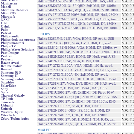
MAETONE
Philips 32M1C5200W 31,5", 2xHDMI, DP, HAS, 240Hz
VPC: ? 
Manhattan
Philips 32M2C3500L 31,5", QHD, 2xHDMI, DP, 180Hz
VPC: ? 
Maxell
Microline Robotics
Philips 34M2C5501A 34", WQHD, 2xHDMI, 2xDP, 180Hz
VPC: ? 
MicroPOS
Philips VA 27" 27M2C5200W, 2xHDMI, DP, HAS, 280Hz
VPC: ? 
Microsoft
Philips VA 27" 27M2C5201L, 2xHDMI, DP, 180Hz, Ambi
VPC: ? 
NZXT
OKI
Philips VA 27" 27M2C5501, QHD, 2xHDMI, DP, 180Hz
VPC: ? 
Orink
Philips VA 31,5" 32M2C5501, QHD, 2xHDMI, DP, 180Hz
VPC: ? 
Palit
Patriot
LED IPS
Philips audio
Philips 222S9JML 21,5", VGA, HDMI, DP, zvuč., USB
VPC: ? 
Philips dodatna oprema
Philips monitori
Philips 23" 230B8QJEB, VGA, DVi, HDMI, DP, zvuč.
VPC: ? 
Philips TV
Philips 23,8" 24E1N1200A, VGA, HDMI, DP, 120Hz, zv
VPC: ? 
Philips Water Solutions
Philips 24B2D5300 24", 2xHDMI, 2xUSB-C, 120Hz, DUO
VPC: ? 
Port Designs
Profixx
Philips 24B2N3200J 23,8", HDMI, DP, HAS, zvuč.,USB
VPC: ? 
Projecto
Philips 24E2N1110, 24", VGA, HDMI, 120Hz
VPC: ? 
Razne stvari
Philips 27" 27E1N1100A, VGA, HDMI, 100Hz, zvuč.
VPC: ? 
Realme mobile
Renusol
Philips 27" 27E1N1200A, VGA, HDMI, DP, 120Hz, zvuč
VPC: ? 
Samsung B2B
Philips 27" 27E1N1800A, 4K, 2xHDMI, DP, zvuč.
VPC: ? 
Samsung IT
Philips 27" 27E1N1800AE, UHD, HDMI, 100Hz, USB-C
VPC: ? 
Samsung mobile
Sapphire
Philips 272S1M 27", VGA, DVI, HDMI, DP, HAS, zvuč.
VPC: ? 
SolarEdge
Philips 273S1 27", HDMI, DP, USB-C, HAS, USB
VPC: ? 
Sony
Spire
Philips 27B1U3900 27", 4K, 2xHDMI, DP, Pivot, 90W
VPC: ? 
Thermal Grizzly
Philips 27B2N3500J 27", QHD, 2xHDMI, DP, USB, HAS
VPC: ? 
TP-Link
Philips 27B2U6903 27", 2xHDMI, DP, TB4 100W, RJ45
VPC: ? 
Trinasolar
Ubiquiti
Philips 27E2N1110 27", VGA, HDMI, 120Hz
VPC: ? 
Unitech
Philips 27E2N1500L, QHD, IPS, 100Hz, HDMI, DP
VPC: ? 
Western Digital
Philips 27E2N2500 27", QHD, HDMI, DP, 120Hz
VPC: ? 
WireTech
Zebra Technologies
Philips 27E3U7903 27", 5K, HDMI2.1, TB4, RJ45, cam
VPC: ? 
Philips 32B2N3500 31,5", QHD, 2xHDMI, PD, HAS, zvu
VPC: ? 
MiniLED