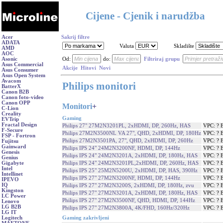
Cijene - Cjenik i narudžba
Acer
Sakrij filtre
ADATA
Valuta
Skladište
AMD
AOC
Asonic
Od:
do:
Filtriraj grupu
Asus Commercial
Akcije
Hitovi
Novi
Asus Consumer
Asus Open System
Avacom
Philips monitori
BatterX
Canon B2B
Canon foto-video
Canon OPP
Monitori
+
C-Lion
Creality
Gaming
EVTrip
Fractal Design
Philips 27" 27M2N3201PL, 2xHDMI, DP, 260Hz, HAS
VPC: ? 
F-Secure
Philips 27M2N3500NL VA 27", QHD, 2xHDMI, DP, 180Hz
VPC: ? 
FSP - Fortron
Philips 27M2N3501PA, 27", QHD, 2xHDMI, DP, 260Hz
VPC: ? 
Fujitsu
Gainward
Philips IPS 24" 24M2N3200NF, HDMI, DP, 144Hz
VPC: ? 
Genesis
Philips IPS 24" 24M2N3201A, 2xHDMI, DP, 180Hz, HAS
VPC: ? 
Genius
Philips IPS 24" 24M2N3201PL,2xHDMI, DP, 260Hz, HAS
VPC: ? 
Gigabyte
Intel
Philips IPS 25" 25M2N5200U, 2xHDMI, DP, HAS, 390Hz
VPC: ? 
Intellinet
Philips IPS 27" 27M2N3200NF, HDMI, DP, 144Hz
VPC: ? 
IPEVO
IQ
Philips IPS 27" 27M2N3200S, 2xHDMI, DP, 180Hz, zvu
VPC: ? 
Kingston
Philips IPS 27" 27M2N3201A, 2xHDMI, DP, 180Hz, HAS
VPC: ? 
LC Power
Philips IPS 27" 27M2N3500NF, QHD, HDMI, DP, 144Hz
VPC: ? 
Lenovo
LG B2B
Philips IPS 27" 27M2N3800A, 4K/FHD, 160Hz/320Hz
VPC: ? 
LG IT
Gaming zakrivljeni
Logitech