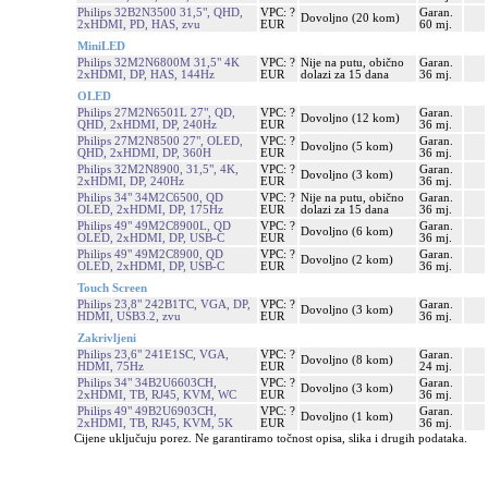
Philips 32B2N3500 31,5", QHD,
VPC: ?
Garan.
Dovoljno (20 kom)
2xHDMI, PD, HAS, zvu
EUR
60 mj.
MiniLED
Philips 32M2N6800M 31,5" 4K
VPC: ?
Nije na putu, obično
Garan.
2xHDMI, DP, HAS, 144Hz
EUR
dolazi za 15 dana
36 mj.
OLED
Philips 27M2N6501L 27", QD,
VPC: ?
Garan.
Dovoljno (12 kom)
QHD, 2xHDMI, DP, 240Hz
EUR
36 mj.
Philips 27M2N8500 27", OLED,
VPC: ?
Garan.
Dovoljno (5 kom)
QHD, 2xHDMI, DP, 360H
EUR
36 mj.
Philips 32M2N8900, 31,5", 4K,
VPC: ?
Garan.
Dovoljno (3 kom)
2xHDMI, DP, 240Hz
EUR
36 mj.
Philips 34" 34M2C6500, QD
VPC: ?
Nije na putu, obično
Garan.
OLED, 2xHDMI, DP, 175Hz
EUR
dolazi za 15 dana
36 mj.
Philips 49" 49M2C8900L, QD
VPC: ?
Garan.
Dovoljno (6 kom)
OLED, 2xHDMI, DP, USB-C
EUR
36 mj.
Philips 49" 49M2C8900, QD
VPC: ?
Garan.
Dovoljno (2 kom)
OLED, 2xHDMI, DP, USB-C
EUR
36 mj.
Touch Screen
Philips 23,8" 242B1TC, VGA, DP,
VPC: ?
Garan.
Dovoljno (3 kom)
HDMI, USB3.2, zvu
EUR
36 mj.
Zakrivljeni
Philips 23,6" 241E1SC, VGA,
VPC: ?
Garan.
Dovoljno (8 kom)
HDMI, 75Hz
EUR
24 mj.
Philips 34" 34B2U6603CH,
VPC: ?
Garan.
Dovoljno (3 kom)
2xHDMI, TB, RJ45, KVM, WC
EUR
36 mj.
Philips 49" 49B2U6903CH,
VPC: ?
Garan.
Dovoljno (1 kom)
2xHDMI, TB, RJ45, KVM, 5K
EUR
36 mj.
Cijene uključuju porez. Ne garantiramo točnost opisa, slika i drugih podataka.