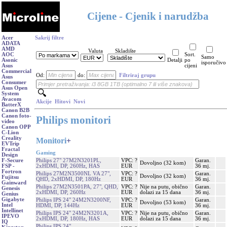
Cijene - Cjenik i narudžba
Acer
Sakrij filtre
ADATA
AMD
Valuta
Skladište
AOC
Sort.
Samo
Asonic
Detalji
po
isporučivo
Asus
cijeni
Commercial
Od:
do:
Filtriraj grupu
Asus
Consumer
Asus Open
System
Avacom
Akcije
Hitovi
Novi
BatterX
Canon B2B
Canon foto-
Philips monitori
video
Canon OPP
C-Lion
Creality
Monitori
+
EVTrip
Fractal
Gaming
Design
Philips 27" 27M2N3201PL,
VPC: ?
Garan.
F-Secure
Dovoljno (32 kom)
2xHDMI, DP, 260Hz, HAS
EUR
36 mj.
FSP -
Fortron
Philips 27M2N3500NL VA 27",
VPC: ?
Garan.
Dovoljno (32 kom)
Fujitsu
QHD, 2xHDMI, DP, 180Hz
EUR
36 mj.
Gainward
Philips 27M2N3501PA, 27", QHD,
VPC: ?
Nije na putu, obično
Garan.
Genesis
2xHDMI, DP, 260Hz
EUR
dolazi za 15 dana
36 mj.
Genius
Gigabyte
Philips IPS 24" 24M2N3200NF,
VPC: ?
Garan.
Dovoljno (53 kom)
Intel
HDMI, DP, 144Hz
EUR
36 mj.
Intellinet
Philips IPS 24" 24M2N3201A,
VPC: ?
Nije na putu, obično
Garan.
IPEVO
2xHDMI, DP, 180Hz, HAS
EUR
dolazi za 15 dana
36 mj.
IQ
Philips IPS 24"