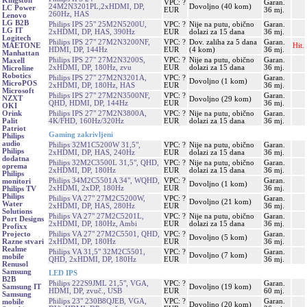
Kingston
VPC: ?
Garan.
24M2N3201PL,2xHDMI, DP,
Dovoljno (40 kom)
LC Power
EUR
36 mj.
260Hz, HAS
Lenovo
LG B2B
Philips IPS 25" 25M2N5200U,
VPC: ?
Nije na putu, obično
Garan.
LG IT
2xHDMI, DP, HAS, 390Hz
EUR
dolazi za 15 dana
36 mj.
Logitech
Philips IPS 27" 27M2N3200NF,
VPC: ?
Dov. zaliha za 5 dana
Garan.
Hit.
MAETONE
HDMI, DP, 144Hz
EUR
(4 kom)
36 mj.
Manhattan
Philips IPS 27" 27M2N3200S,
VPC: ?
Nije na putu, obično
Garan.
Maxell
2xHDMI, DP, 180Hz, zvu
EUR
dolazi za 15 dana
36 mj.
Microline
Robotics
Philips IPS 27" 27M2N3201A,
VPC: ?
Garan.
Dovoljno (1 kom)
MicroPOS
2xHDMI, DP, 180Hz, HAS
EUR
36 mj.
Microsoft
Philips IPS 27" 27M2N3500NF,
VPC: ?
Garan.
NZXT
Dovoljno (29 kom)
QHD, HDMI, DP, 144Hz
EUR
36 mj.
OKI
Philips IPS 27" 27M2N3800A,
VPC: ?
Nije na putu, obično
Garan.
Orink
4K/FHD, 160Hz/320Hz
EUR
dolazi za 15 dana
36 mj.
Palit
Patriot
Gaming zakrivljeni
Philips
audio
Philips 32M1C5200W 31,5",
VPC: ?
Nije na putu, obično
Garan.
Philips
2xHDMI, DP, HAS, 240Hz
EUR
dolazi za 15 dana
36 mj.
dodatna
Philips 32M2C3500L 31,5", QHD,
VPC: ?
Nije na putu, obično
Garan.
oprema
2xHDMI, DP, 180Hz
EUR
dolazi za 15 dana
36 mj.
Philips
Philips 34M2C5501A 34", WQHD,
VPC: ?
Garan.
monitori
Dovoljno (1 kom)
2xHDMI, 2xDP, 180Hz
EUR
36 mj.
Philips TV
Philips
Philips VA 27" 27M2C5200W,
VPC: ?
Garan.
Dovoljno (21 kom)
Water
2xHDMI, DP, HAS, 280Hz
EUR
36 mj.
Solutions
Philips VA 27" 27M2C5201L,
VPC: ?
Nije na putu, obično
Garan.
Port Designs
2xHDMI, DP, 180Hz, Ambi
EUR
dolazi za 15 dana
36 mj.
Profixx
Philips VA 27" 27M2C5501, QHD,
VPC: ?
Garan.
Projecto
Dovoljno (5 kom)
2xHDMI, DP, 180Hz
EUR
36 mj.
Razne stvari
Realme
Philips VA 31,5" 32M2C5501,
VPC: ?
Garan.
Dovoljno (7 kom)
mobile
QHD, 2xHDMI, DP, 180Hz
EUR
36 mj.
Renusol
Samsung
LED IPS
B2B
Philips 222S9JML 21,5", VGA,
VPC: ?
Garan.
Dovoljno (19 kom)
Samsung IT
HDMI, DP, zvuč., USB
EUR
60 mj.
Samsung
Philips 23" 230B8QJEB, VGA,
VPC: ?
Garan.
mobile
Dovoljno (20 kom)