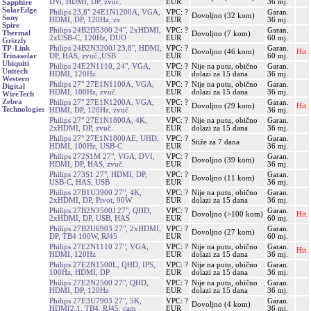
DVi, HDMI, DP, zvuč.
EUR
36 mj.
Sapphire
SolarEdge
Philips 23,8" 24E1N1200A, VGA,
VPC: ?
Garan.
Dovoljno (32 kom)
Sony
HDMI, DP, 120Hz, zv
EUR
36 mj.
Spire
Philips 24B2D5300 24", 2xHDMI,
VPC: ?
Garan.
Thermal
Dovoljno (7 kom)
2xUSB-C, 120Hz, DUO
EUR
60 mj.
Grizzly
Philips 24B2N3200J 23,8", HDMI,
VPC: ?
Garan.
TP-Link
Dovoljno (46 kom)
Hit.
DP, HAS, zvuč.,USB
EUR
60 mj.
Trinasolar
Ubiquiti
Philips 24E2N1110, 24", VGA,
VPC: ?
Nije na putu, obično
Garan.
Unitech
HDMI, 120Hz
EUR
dolazi za 15 dana
36 mj.
Western
Philips 27" 27E1N1100A, VGA,
VPC: ?
Nije na putu, obično
Garan.
Digital
HDMI, 100Hz, zvuč.
EUR
dolazi za 15 dana
36 mj.
WireTech
Zebra
Philips 27" 27E1N1200A, VGA,
VPC: ?
Garan.
Dovoljno (29 kom)
Hit.
Technologies
HDMI, DP, 120Hz, zvuč
EUR
36 mj.
Philips 27" 27E1N1800A, 4K,
VPC: ?
Nije na putu, obično
Garan.
2xHDMI, DP, zvuč.
EUR
dolazi za 15 dana
36 mj.
Philips 27" 27E1N1800AE, UHD,
VPC: ?
Garan.
Stiže za 7 dana
HDMI, 100Hz, USB-C
EUR
36 mj.
Philips 272S1M 27", VGA, DVI,
VPC: ?
Garan.
Dovoljno (39 kom)
HDMI, DP, HAS, zvuč.
EUR
36 mj.
Philips 273S1 27", HDMI, DP,
VPC: ?
Garan.
Dovoljno (11 kom)
USB-C, HAS, USB
EUR
36 mj.
Philips 27B1U3900 27", 4K,
VPC: ?
Nije na putu, obično
Garan.
2xHDMI, DP, Pivot, 90W
EUR
dolazi za 15 dana
36 mj.
Philips 27B2N3500J 27", QHD,
VPC: ?
Garan.
Dovoljno (>100 kom)
Hit.
2xHDMI, DP, USB, HAS
EUR
60 mj.
Philips 27B2U6903 27", 2xHDMI,
VPC: ?
Garan.
Dovoljno (27 kom)
DP, TB4 100W, RJ45
EUR
60 mj.
Philips 27E2N1110 27", VGA,
VPC: ?
Nije na putu, obično
Garan.
Hit.
HDMI, 120Hz
EUR
dolazi za 15 dana
36 mj.
Philips 27E2N1500L, QHD, IPS,
VPC: ?
Nije na putu, obično
Garan.
100Hz, HDMI, DP
EUR
dolazi za 15 dana
36 mj.
Philips 27E2N2500 27", QHD,
VPC: ?
Nije na putu, obično
Garan.
HDMI, DP, 120Hz
EUR
dolazi za 15 dana
36 mj.
Philips 27E3U7903 27", 5K,
VPC: ?
Garan.
Dovoljno (4 kom)
HDMI2.1, TB4, RJ45, cam
EUR
36 mj.