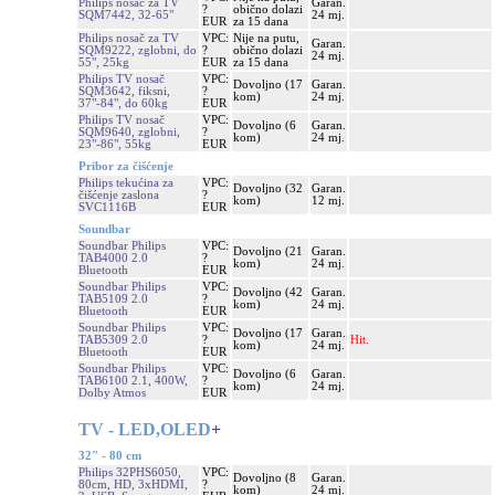
Philips nosač za TV
Garan.
?
obično dolazi
SQM7442, 32-65"
24 mj.
EUR
za 15 dana
Philips nosač za TV
VPC:
Nije na putu,
Garan.
SQM9222, zglobni, do
?
obično dolazi
24 mj.
55", 25kg
EUR
za 15 dana
Philips TV nosač
VPC:
Dovoljno (17
Garan.
SQM3642, fiksni,
?
kom)
24 mj.
37"-84", do 60kg
EUR
Philips TV nosač
VPC:
Dovoljno (6
Garan.
SQM9640, zglobni,
?
kom)
24 mj.
23"-86", 55kg
EUR
Pribor za čišćenje
Philips tekućina za
VPC:
Dovoljno (32
Garan.
čišćenje zaslona
?
kom)
12 mj.
SVC1116B
EUR
Soundbar
Soundbar Philips
VPC:
Dovoljno (21
Garan.
TAB4000 2.0
?
kom)
24 mj.
Bluetooth
EUR
Soundbar Philips
VPC:
Dovoljno (42
Garan.
TAB5109 2.0
?
kom)
24 mj.
Bluetooth
EUR
Soundbar Philips
VPC:
Dovoljno (17
Garan.
TAB5309 2.0
?
Hit.
kom)
24 mj.
Bluetooth
EUR
Soundbar Philips
VPC:
Dovoljno (6
Garan.
TAB6100 2.1, 400W,
?
kom)
24 mj.
Dolby Atmos
EUR
TV - LED,OLED
+
32" - 80 cm
Philips 32PHS6050,
VPC:
Dovoljno (8
Garan.
80cm, HD, 3xHDMI,
?
kom)
24 mj.