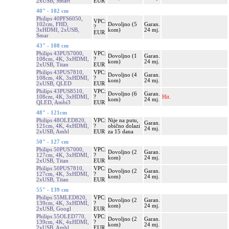
2xUSB, Smart
EUR
40" - 102 cm
Philips 40PFS6050,
VPC:
102cm, FHD,
Dovoljno (5
Garan.
?
3xHDMI, 2xUSB,
kom)
24 mj.
EUR
Smar
43" - 108 cm
Philips 43PUS7000,
VPC:
Dovoljno (1
Garan.
108cm, 4K, 3xHDMI,
?
kom)
24 mj.
2xUSB, Titan
EUR
Philips 43PUS7810,
VPC:
Dovoljno (4
Garan.
108cm, 4K, 3xHDMI,
?
kom)
24 mj.
2xUSB, QLED
EUR
Philips 43PUS8510,
VPC:
Dovoljno (6
Garan.
108cm, 4K, 3xHDMI,
?
Hit.
kom)
24 mj.
QLED, Ambi3
EUR
48" - 121cm
Philips 48OLED820,
VPC:
Nije na putu,
Garan.
121cm, 4K, 4xHDMI,
?
obično dolazi
24 mj.
2xUSB, Ambl
EUR
za 15 dana
50" - 127 cm
Philips 50PUS7000,
VPC:
Dovoljno (2
Garan.
127cm, 4K, 3xHDMI,
?
kom)
24 mj.
2xUSB, Titan
EUR
Philips 50PUS7810,
VPC:
Dovoljno (2
Garan.
127cm, 4K, 3xHDMI,
?
kom)
24 mj.
2xUSB, Titan
EUR
55" - 139 cm
Philips 55MLED820,
VPC:
Dovoljno (2
Garan.
139cm, 4K, 3xHDMI,
?
kom)
24 mj.
2xUSB, Googl
EUR
Philips 55OLED770,
VPC:
Dovoljno (2
Garan.
139cm, 4K, 4xHDMI,
?
kom)
24 mj.
2xUSB, Ambl
EUR