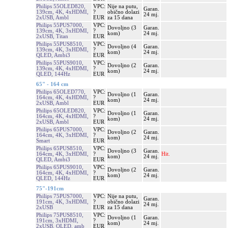
Philips 55OLED820,
VPC:
Nije na putu,
Garan.
139cm, 4K, 4xHDMI,
?
obično dolazi
24 mj.
2xUSB, Ambl
EUR
za 15 dana
Philips 55PUS7000,
VPC:
Dovoljno (3
Garan.
139cm, 4K, 3xHDMI,
?
kom)
24 mj.
2xUSB, Titan
EUR
Philips 55PUS8510,
VPC:
Dovoljno (4
Garan.
139cm, 4K, 3xHDMI,
?
kom)
24 mj.
QLED, Ambi3
EUR
Philips 55PUS9010,
VPC:
Dovoljno (2
Garan.
139cm, 4K, 4xHDMI,
?
kom)
24 mj.
QLED, 144Hz
EUR
65" - 164 cm
Philips 65OLED770,
VPC:
Dovoljno (1
Garan.
164cm, 4K, 4xHDMI,
?
kom)
24 mj.
2xUSB, Ambl
EUR
Philips 65OLED820,
VPC:
Dovoljno (1
Garan.
164cm, 4K, 4xHDMI,
?
kom)
24 mj.
2xUSB, Ambl
EUR
Philips 65PUS7000,
VPC:
Dovoljno (2
Garan.
164cm, 4K, 3xHDMI,
?
kom)
24 mj.
Smart
EUR
Philips 65PUS8510,
VPC:
Dovoljno (3
Garan.
164cm, 4K, 3xHDMI,
?
Hit.
kom)
24 mj.
QLED, Ambi3
EUR
Philips 65PUS9010,
VPC:
Dovoljno (2
Garan.
164cm, 4K, 4xHDMI,
?
kom)
24 mj.
QLED, 144Hz
EUR
75"-191cm
Philips 75PUS7000,
VPC:
Nije na putu,
Garan.
191cm, 4K, 3xHDMI,
?
obično dolazi
24 mj.
2xUSB
EUR
za 15 dana
Philips 75PUS8510,
VPC:
Dovoljno (1
Garan.
191cm, 3xHDMI,
?
kom)
24 mj.
2xUSB, QLED, amb
EUR