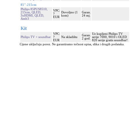
85"-215cm
Philips 85PUS8510,
VPC:
215cm, QLED,
Dovoljno (1
Garan.
?
3xHDMI, QLED,
kom)
24 mj.
EUR
Amb3
Kit
VPC:
Uz kupljeni Philips TV
Garan.
Philips TV + soundbar
?
Na skladištu
serije 7000, 9010 i OLED
2 god.
EUR
820 serije gratis soundbar!
Cijene uključuju porez. Ne garantiramo točnost opisa, slika i drugih podataka.