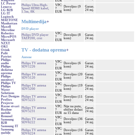
Kingston
EUR
LC Power
Philips Ultra-High-
VPC:
Dovoljno (9
Garan.
Lenovo
Speed HDMI kabel,
?
kom)
24 mj.
LG B2B
1.5m, 8K
EUR
LG IT
Logitech
MAETONE
Multimedija
+
Manhattan
Maxell
DVD player
Microline
VPC:
Robotics
Philips DVD player
Dovoljno (8
Garan.
?
MicroPOS
TAEP200, crni
kom)
24 mj.
EUR
Microsoft
NZXT
OKI
TV - dodatna oprema
+
Orink
Palit
Patriot
Antene
Philips
VPC:
Philips TV antena
Dovoljno (6
Garan.
audio
?
SDV1226
kom)
24 mj.
Philips
EUR
dodatna
VPC:
oprema
Philips TV antena
Dovoljno (20
Garan.
?
Philips
SDV5120
kom)
24 mj.
EUR
monitori
Philips TV
VPC:
Philips TV antena
Dovoljno (19
Garan.
Philips
?
SDV5200
kom)
24 mj.
Water
EUR
Solutions
VPC:
Port Designs
Philips TV antena
Dovoljno (11
Garan.
?
Profixx
SDV5225
kom)
24 mj.
EUR
Projecto
VPC:
Nije na putu,
Razne stvari
Philips TV antena
Garan.
?
obično dolazi
Realme
SDV5231
24 mj.
EUR
za 15 dana
mobile
Renusol
VPC:
Philips TV antena
Dovoljno (36
Garan.
Samsung
?
SDV6222
kom)
24 mj.
B2B
EUR
Samsung IT
VPC:
Samsung
Philips TV antena
Dovoljno (16
Garan.
?
mobile
SDV6224
kom)
24 mj.