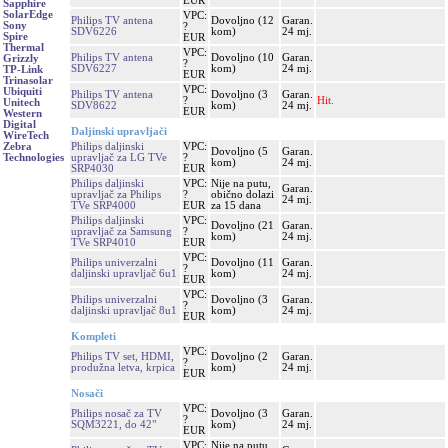
EUR
Sapphire
SolarEdge
VPC:
Philips TV antena
Dovoljno (12
Garan.
Sony
?
SDV6226
kom)
24 mj.
Spire
EUR
Thermal
VPC:
Philips TV antena
Dovoljno (10
Garan.
Grizzly
?
SDV6227
kom)
24 mj.
TP-Link
EUR
Trinasolar
VPC:
Ubiquiti
Philips TV antena
Dovoljno (3
Garan.
?
Hit.
Unitech
SDV8622
kom)
24 mj.
EUR
Western
Digital
Daljinski upravljači
WireTech
Philips daljinski
VPC:
Zebra
Dovoljno (5
Garan.
upravljač za LG TVe
?
Technologies
kom)
24 mj.
SRP4030
EUR
Philips daljinski
VPC:
Nije na putu,
Garan.
upravljač za Philips
?
obično dolazi
24 mj.
TVe SRP4000
EUR
za 15 dana
Philips daljinski
VPC:
Dovoljno (21
Garan.
upravljač za Samsung
?
kom)
24 mj.
TVe SRP4010
EUR
VPC:
Philips univerzalni
Dovoljno (11
Garan.
?
daljinski upravljač 6u1
kom)
24 mj.
EUR
VPC:
Philips univerzalni
Dovoljno (3
Garan.
?
daljinski upravljač 8u1
kom)
24 mj.
EUR
Kompleti
VPC:
Philips TV set, HDMI,
Dovoljno (2
Garan.
?
produžna letva, krpica
kom)
24 mj.
EUR
Nosači
VPC:
Philips nosač za TV
Dovoljno (3
Garan.
?
SQM3221, do 42"
kom)
24 mj.
EUR
VPC:
Nije na putu,