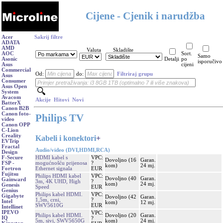
Cijene - Cjenik i narudžba
Acer
Sakrij filtre
ADATA
AMD
Valuta
Skladište
AOC
Sort.
Samo
Asonic
Detalji
po
isporučivo
Asus
cijeni
Commercial
Od:
do:
Filtriraj grupu
Asus
Consumer
Asus Open
System
Avacom
Akcije
Hitovi
Novi
BatterX
Canon B2B
Canon foto-
Philips TV
video
Canon OPP
C-Lion
Creality
Kabeli i konektori
+
EVTrip
Fractal
Audio/video (DVI,HDMI,RCA)
Design
HDMI kabel s
VPC:
F-Secure
Dovoljno (16
Garan.
mogućnošću prijenosa
?
FSP -
kom)
24 mj.
Ethernet signala
EUR
Fortron
Fujitsu
Philips HDMI kabel
VPC:
Dovoljno (40
Garan.
Gainward
3m, 4K UHD, High
?
kom)
24 mj.
Genesis
Speed
EUR
Genius
Philips kabel HDMI.
VPC:
Gigabyte
Dovoljno (42
Garan.
1,5m, crni,
?
Intel
kom)
12 mj.
SWV5610G
EUR
Intellinet
IPEVO
VPC:
Philips kabel HDMI.
Dovoljno (20
Garan.
IQ
?
5m, sivi, SWV5650G
kom)
24 mj.